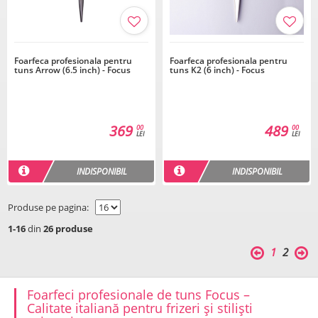
Foarfeca profesionala pentru
Foarfeca profesionala pentru
tuns Arrow (6.5 inch) - Focus
tuns K2 (6 inch) - Focus
369
489
00
00
LEI
LEI
INDISPONIBIL
INDISPONIBIL
Produse pe pagina:
1-16
din
26 produse
1
2
Foarfeci profesionale de tuns Focus –
Calitate italiană pentru frizeri și stiliști