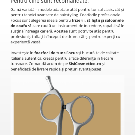
Pentru cine sunt recomandate:
Gamă variată – modele adaptate atât pentru tunsul clasic, cât și
pentru tehnici avansate de hairstyling. Foarfecile profesionale
Focus sunt alegerea ideală pentru
frizerii, stiliștii și saloanele
de coafură
care caută un instrument de încredere, capabil să le
susțină întreaga carieră. Acestea sunt potrivite atât pentru
profesioniști aflați la început de drum, cât și pentru experți cu
experiență vastă.
Investește în
foarfeci de tuns Focus
și bucură-te de calitate
italiană autentică, creată pentru a face diferența în fiecare
tunsoare. Comandă acum de pe
SisiCosmetice.ro
și
beneficiază de livrare rapidă și prețuri avantajoase!