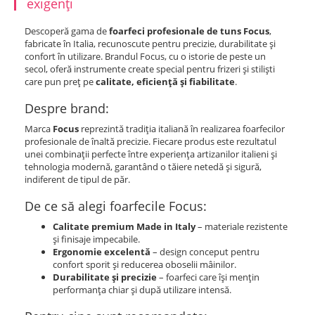
exigenți
Descoperă gama de
foarfeci profesionale de tuns Focus
,
fabricate în Italia, recunoscute pentru precizie, durabilitate și
confort în utilizare. Brandul Focus, cu o istorie de peste un
secol, oferă instrumente create special pentru frizeri și stiliști
care pun preț pe
calitate, eficiență și fiabilitate
.
Despre brand:
Marca
Focus
reprezintă tradiția italiană în realizarea foarfecilor
profesionale de înaltă precizie. Fiecare produs este rezultatul
unei combinații perfecte între experiența artizanilor italieni și
tehnologia modernă, garantând o tăiere netedă și sigură,
indiferent de tipul de păr.
De ce să alegi foarfecile Focus:
Calitate premium Made in Italy
– materiale rezistente
și finisaje impecabile.
Ergonomie excelentă
– design conceput pentru
confort sporit și reducerea oboselii mâinilor.
Durabilitate și precizie
– foarfeci care își mențin
performanța chiar și după utilizare intensă.