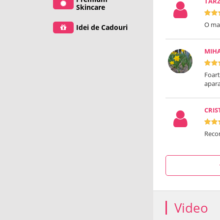
TAR
Skincare
O mas
Idei de Cadouri
MIH
Foart
apara
CRI
Reco
Video