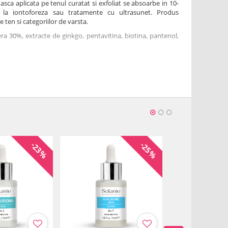
sca aplicata pe tenul curatat si exfoliat se absoarbe in 10-
 la iontoforeza sau tratamente cu ultrasunet. Produs
 ten si categoriilor de varsta.
era 30%, extracte de ginkgo, pentavitina, biotina, pantenol,
l.
i 250 ml.
adensis Leaf Juice, Propylene Glycol, Triethanolamine,
a Leaf Extract, Glycerin, Sorbitol, Carbomer, Panthenol,
G-40 Hydrogenated Castor Oil, Allantoin, Parfum,
m EDTA, Citric Acid, Sodium Citrate, Sodium Benzoate,
CI 42090
-23%
-25%
 de la prima deschidere a produsului.
eshidratat
Descarca