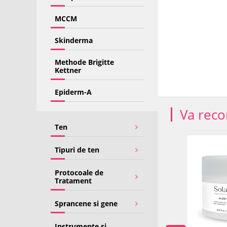
MCCM
Skinderma
Methode Brigitte
Kettner
Epiderm-A
Va rec
Ten
Tipuri de ten
Protocoale de
Tratament
Sprancene si gene
Instrumente si