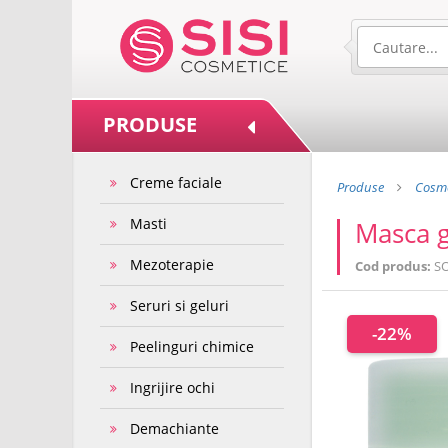
PRODUSE
Creme faciale
Produse
Cosme
Masti
Masca g
Mezoterapie
Cod produs:
S
Seruri si geluri
-22%
Peelinguri chimice
Ingrijire ochi
Demachiante