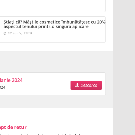
Știați că? Măștile cosmetice îmbunătățesc cu 20%
aspectul tenului printr-o singură aplicare
07 iunie, 2019
lanie 2024
Descarca
024
pt de retur