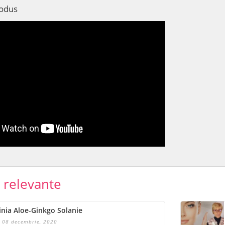
rodus
e relevante
inia Aloe-Ginkgo Solanie
08 decembrie, 2020