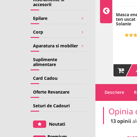
accesorii
lginata de
Masca alginata cu caviar -
Masca ene
Epilare
e profunda - 8 g -
8 g - Solanie
ten uscat 
Solanie
Corp
5.00 (32)
4.98 (43)
15
16
00
00
Aparatura si mobilier
LEI
LEI
Pret/1g: 1.88 LEI
Pret/1g: 2 LEI
Suplimente
alimentare
INDISPONIBIL
ADAUGA IN COS
Card Cadou
Oferte Revanzare
Descriere
R
Seturi de Cadouri
Opinia 
13 opinii
al
Noutati
Premium