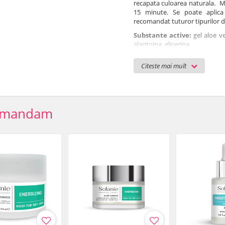
recapata culoarea naturala. Ma
15 minute. Se poate aplica
recomandat tuturor tipurilor de
Substante active:
gel aloe v
alantoina, glicerina
Cantitate pe tratament: 4 m
Citeste mai mult
Disponibil in ambalaj de 50 ml s
Ingrediente: Aqua, Aloe Barb
Phenoxyethanol, Ginkgo Bilob
Saccharide Isomerate, PE
omandam
Ethylhexylglycerin, Disodiu
Potassium Sorbate, CI 19140, 
Termen de valabilitate: 12 luni
Plan de tratament
Tratament pentru ten d