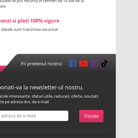
usele se pot returna in termen de 14 zile de la
ire
nzi si plati 100% sigure
 datele sunt transmise securizat
Fii prietenul nostru:
onati-va la newsletter-ul nostru.
icole interesante, sfaturi utile, reduceri, oferte, noutati;
te pe adresa dvs. de e-mail.