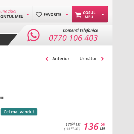
una ziua!
COSUL
FAVORITE
CONTUL MEU
MEU
Comenzi telefonice
0770 106 403
a
Anterior
Următor
nii
Cel mai vandut
136
50
00
175
LEI
LEI
-50
( -38
LEI )