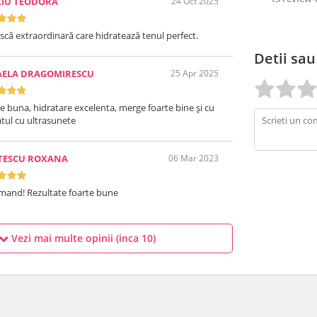
ZIU TEODORA
24 Oct 2025
că extraordinară care hidratează tenul perfect.
Detii sau
AELA DRAGOMIRESCU
25 Apr 2025
e buna, hidratare excelenta, merge foarte bine și cu
tul cu ultrasunete
STESCU ROXANA
06 Mar 2023
mand! Rezultate foarte bune
Vezi mai multe opinii (inca
10
)