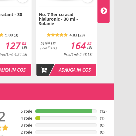
ratant - 30
No. 7 Ser cu acid
No. 7 Ser cu ac
hialuronic - 30 ml -
hialuronic - 15 
Solanie
Solanie
5.00 (3)
4.83 (23)
127
164
05
25
00
219
LEI
LEI
LEI
-75
( -54
LEI )
Pret/1ml: 4.24 LEI
Pret/1ml: 5.48 LEI
Pret
INDI
AUGA IN COS
ADAUGA IN COS
2
5 stele
(12)
4 stele
(1)
3 stele
(0)
2 stele
(0)
uri