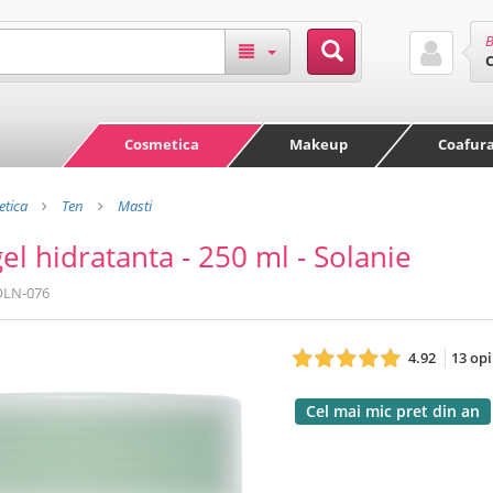
B
Cosmetica
Makeup
Coafur
tica
Ten
Masti
el hidratanta - 250 ml - Solanie
OLN-076
4.92
13 opi
Cel mai mic pret din an