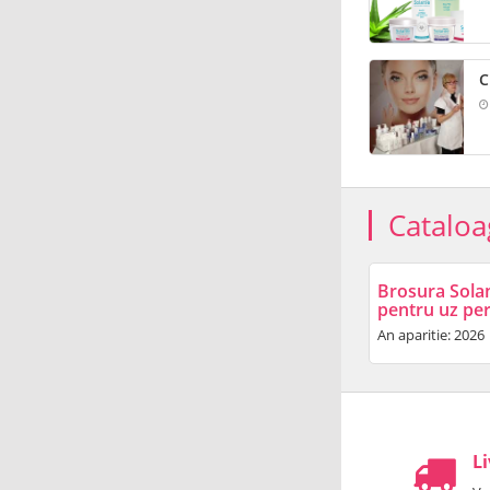
C
Cataloa
Brosura Sola
pentru uz pe
An aparitie: 2026
Li