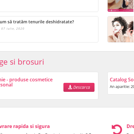
um să tratăm tenurile deshidratate?
07 iulie, 2020
ge si brosuri
nie - produse cosmetice
Catalog So
rsonal
An aparitie: 2
Descarca
vrare rapida si sigura
Dre