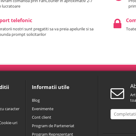
 livram comanda prin FanCourier in aproximativ 2-7
Prod
le lucratoare
prim
port telefonic
Come
atorii nostri sunt pregatiti sa va preia apelurile si sa
Toate
punda prompt solicitarilor
Ab
itii
Informatii utile
Art
Blog
toa
cu caracter
Evenimente
Cont client
 Cookie-uri
Program de Parteneriat
Program Reprezentant