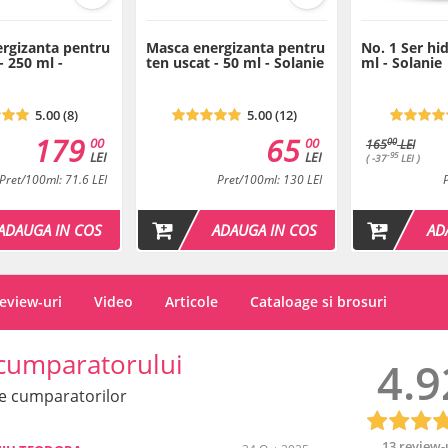
rgizanta pentru
Masca energizanta pentru
No. 1 Ser hid
- 250 ml -
ten uscat - 50 ml - Solanie
ml - Solanie
5.00 (8)
5.00 (12)
179
65
00
00
00
165
LEI
LEI
LEI
-95
( -37
LEI )
Pret/100ml: 71.6 LEI
Pret/100ml: 130 LEI
ADAUGA IN COS
ADAUGA IN COS
AD
eview-uri
Video
Articole
Cataloage si brosuri
cumparatorului
4.9
e cumparatorilor
13 review-