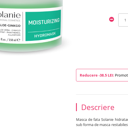
Reducere -38.5 LEI:
Promotie
Descriere
Masca de fata Solanie hidratan
sub forma de masca restabileste