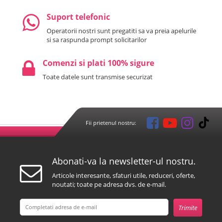
Suport telefonic
Operatorii nostri sunt pregatiti sa va preia apelurile
si sa raspunda prompt solicitarilor
Comenzi si plati 100% sigure
Toate datele sunt transmise securizat
Fii prietenul nostru:
Abonati-va la newsletter-ul nostru.
Articole interesante, sfaturi utile, reduceri, oferte,
noutati; toate pe adresa dvs. de e-mail.