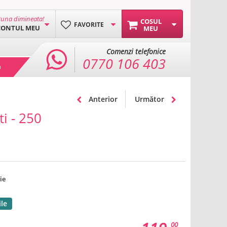
una dimineata!
COSUL
FAVORITE
CONTUL MEU
MEU
Comenzi telefonice
0770 106 403
a
Anterior
Următor
i - 250
ie
ile
00