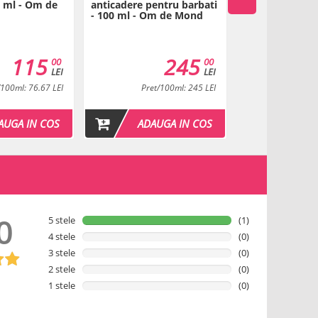
0 ml - Om de
anticadere pentru barbati
puternic pentru
- 100 ml - Om de Mond
Urban Guy - 20
de Mond
115
245
00
00
LEI
LEI
/100ml: 76.67 LEI
Pret/100ml: 245 LEI
Pret/1
AUGA IN COS
ADAUGA IN COS
ADAU
0
5 stele
(1)
4 stele
(0)
3 stele
(0)
2 stele
(0)
w
1 stele
(0)