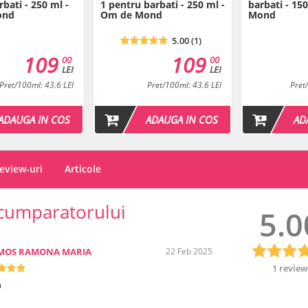
bati - 250 ml -
1 pentru barbati - 250 ml -
barbati - 15
ond
Om de Mond
Mond
5.00 (1)
109
109
00
00
LEI
LEI
Pret/100ml: 43.6 LEI
Pret/100ml: 43.6 LEI
Pret
ADAUGA IN COS
ADAUGA IN COS
AD
eview-uri
Articole
cumparatorului
5.0
MOS RAMONA MARIA
22 Feb 2025
1 revie
n