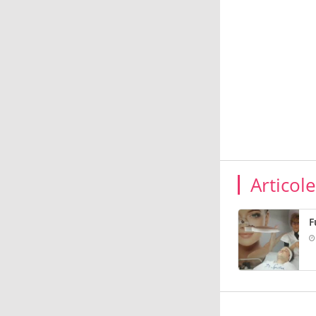
Articol
F