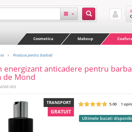
B
Cosmetica
Makeup
Coafur
ra
Produse pentru barbati
energizant anticadere pentru barbat
m de Mond
MDM-003
TRANSPORT
5.00
1 opin
GRATUIT
Ultimele bucati disponib