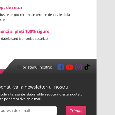
pt de retur
usele se pot returna in termen de 14 zile de la
ire
nzi si plati 100% sigure
 datele sunt transmise securizat
Fii prietenul nostru:
onati-va la newsletter-ul nostru.
icole interesante, sfaturi utile, reduceri, oferte, noutati;
te pe adresa dvs. de e-mail.