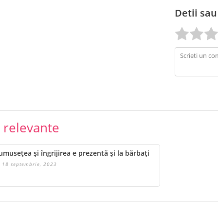
Detii sau
e relevante
umusețea și îngrijirea e prezentă și la bărbați
18 septembrie, 2023