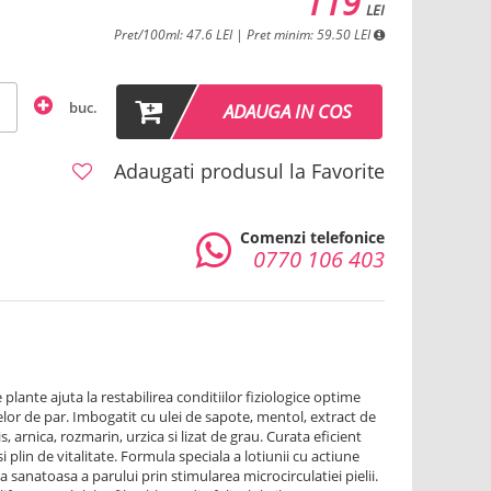
119
LEI
Pret/100ml: 47.6 LEI | Pret minim: 59.50 LEI
buc.
ADAUGA IN COS
Adaugati produsul la Favorite
Comenzi telefonice
0770 106 403
plante ajuta la restabilirea conditiilor fiziologice optime
elor de par. Imbogatit cu ulei de sapote, mentol, extract de
, arnica, rozmarin, urzica si lizat de grau. Curata eficient
i plin de vitalitate. Formula speciala a lotiunii cu actiune
a sanatoasa a parului prin stimularea microcirculatiei pielii.