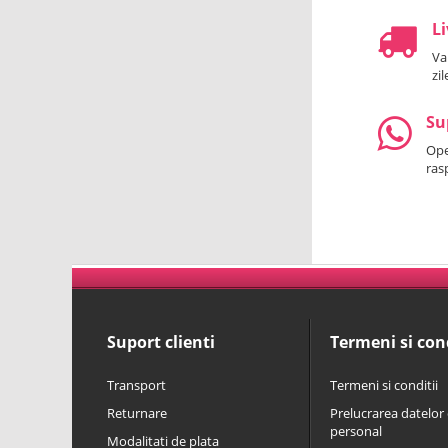
Li
Va
zi
Su
Oper
ras
Suport clienti
Termeni si cond
Transport
Termeni si conditii
Returnare
Prelucrarea datelor 
personal
Modalitati de plata