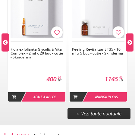
Fiola exfolianta Glycolic & Vita
Peeling Revitalizant T35 - 10
Complex - 2 ml x 20 buc - cutie
ml x 5 buc - cutie - Skinderma
l
- Skinderma
400
1145
00
00
LEI
LEI
ADAUGA IN COS
ADAUGA IN COS
» Vezi toate noutatile