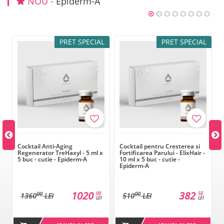
NOU -
Epiderm-A
L
PRET SPECIAL
PRET SPECIAL
Cocktail Anti-Aging
Cocktail pentru Cresterea si
Regenerator TreHaxyl - 5 ml x
Fortificarea Parului - ElixHair -
5 buc - cutie - Epiderm-A
10 ml x 5 buc - cutie -
Epiderm-A
1020
382
00
50
00
00
1360
LEI
510
LEI
LEI
LEI