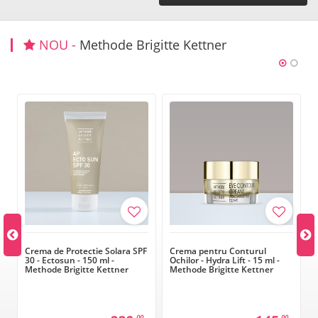
NOU -
Methode Brigitte Kettner
%
Crema de Protectie Solara SPF
Crema pentru Conturul
e
30 - Ectosun - 150 ml -
Ochilor - Hydra Lift - 15 ml -
Methode Brigitte Kettner
Methode Brigitte Kettner
00
00