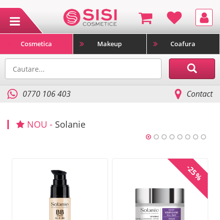
Cosmetica
Makeup
Coafura
0770 106 403
Contact
NOU -
Solanie
%
-25%