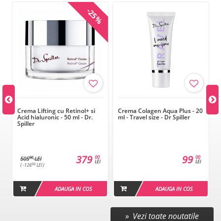
-25%
Crema Lifting cu Retinol+ si
Crema Colagen Aqua Plus - 20
Acid hialuronic - 50 ml - Dr.
ml - Travel size - Dr Spiller
Spiller
379
99
00
00
00
505
LEI
LEI
LEI
00
( -126
LEI )
ADAUGA IN COS
ADAUGA IN COS
» Vezi toate noutatile