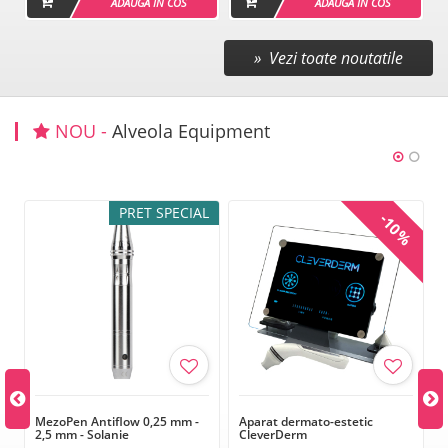
ADAUGA IN COS
ADAUGA IN COS
» Vezi toate noutatile
NOU -
Alveola Equipment
PRET SPECIAL
-10%
u
MezoPen Antiflow 0,25 mm -
Aparat dermato-estetic
2,5 mm - Solanie
CleverDerm