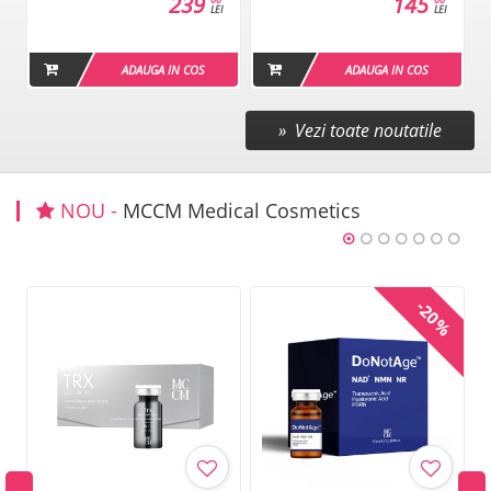
239
145
LEI
LEI
ADAUGA IN COS
ADAUGA IN COS
» Vezi toate noutatile
NOU -
MCCM Medical Cosmetics
-20%