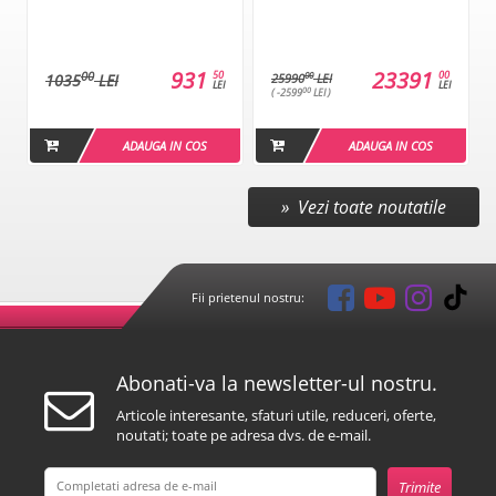
931
23391
50
00
00
00
1035
LEI
25990
LEI
LEI
LEI
00
( -2599
LEI )
ADAUGA IN COS
ADAUGA IN COS
» Vezi toate noutatile
Fii prietenul nostru:
Abonati-va la newsletter-ul nostru.
Articole interesante, sfaturi utile, reduceri, oferte,
noutati; toate pe adresa dvs. de e-mail.