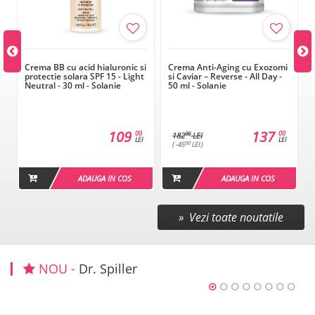
Crema BB cu acid hialuronic si
Crema Anti-Aging cu Exozomi
protectie solara SPF 15 - Light
si Caviar – Reverse - All Day -
Neutral - 30 ml - Solanie
50 ml - Solanie
109
137
00
00
00
182
LEI
LEI
LEI
00
( -45
LEI )
ADAUGA IN COS
ADAUGA IN COS
» Vezi toate noutatile
NOU -
Dr. Spiller