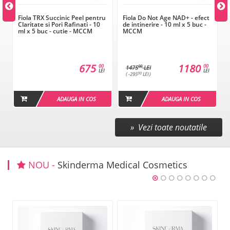
Fiola TRX Succinic Peel pentru
Fiola Do Not Age NAD+ - efect
0
Claritate si Pori Rafinati - 10
de intinerire - 10 ml x 5 buc -
ml x 5 buc - cutie - MCCM
MCCM
675
1180
00
00
00
1475
LEI
LEI
LEI
00
( -295
LEI )
ADAUGA IN COS
ADAUGA IN COS
» Vezi toate noutatile
NOU -
Skinderma Medical Cosmetics
%