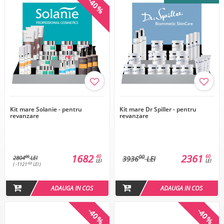
-40%
Kit mare Solanie - pentru
Kit mare Dr Spiller - pentru
revanzare
revanzare
1682
2361
40
60
00
00
2804
LEI
3936
LEI
LEI
LEI
-60
( -1121
LEI )
ADAUGA IN COS
ADAUGA IN COS
-40%
-40%