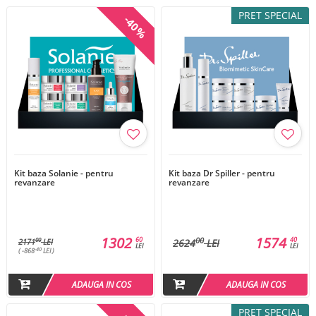
PRET SPECIAL
-40%
Kit baza Solanie - pentru
Kit baza Dr Spiller - pentru
revanzare
revanzare
1302
1574
60
40
00
00
2171
LEI
2624
LEI
LEI
LEI
-40
( -868
LEI )
ADAUGA IN COS
ADAUGA IN COS
PRET SPECIAL