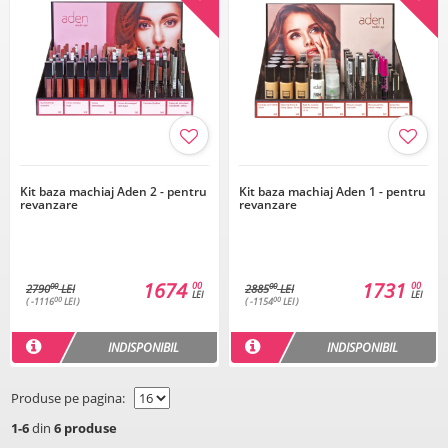
Kit baza machiaj Aden 2 - pentru
Kit baza machiaj Aden 1 - pentru
revanzare
revanzare
1674
1731
00
00
00
00
2790
LEI
2885
LEI
LEI
LEI
00
00
( -1116
LEI )
( -1154
LEI )
INDISPONIBIL
INDISPONIBIL
Produse pe pagina:
1-6
din
6 produse