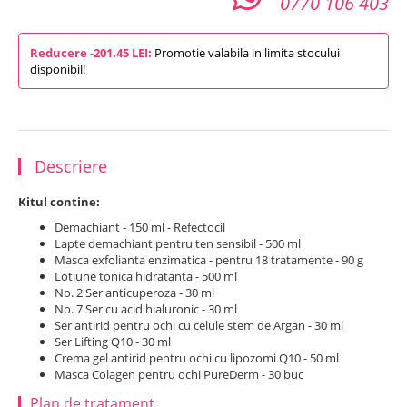
0770 106 403
Reducere -201.45 LEI:
Promotie valabila in limita stocului
disponibil!
Descriere
Kitul contine:
Demachiant - 150 ml - Refectocil
Lapte demachiant pentru ten sensibil - 500 ml
Masca exfolianta enzimatica - pentru 18 tratamente - 90 g
Lotiune tonica hidratanta - 500 ml
No. 2 Ser anticuperoza - 30 ml
No. 7 Ser cu acid hialuronic - 30 ml
Ser antirid pentru ochi cu celule stem de Argan - 30 ml
Ser Lifting Q10 - 30 ml
Crema gel antirid pentru ochi cu lipozomi Q10 - 50 ml
Masca Colagen pentru ochi PureDerm - 30 buc
Plan de tratament