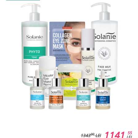
1141
55
00
1343
LEI
LEI