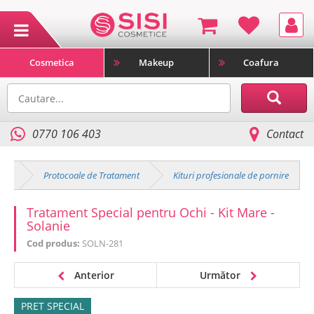
Cosmetica
Makeup
Coafura
0770 106 403
Contact
ica
Protocoale de Tratament
Kituri profesionale de pornire
Tratament Special pentru Ochi - Kit Mare -
Solanie
Cod produs:
SOLN-281
Anterior
Următor
PRET SPECIAL