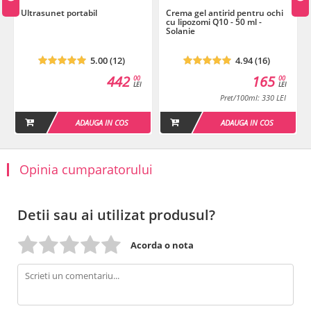
Ultrasunet portabil
Crema gel antirid pentru ochi
cu lipozomi Q10 - 50 ml -
Solanie
5.00 (12)
4.94 (16)
442
165
00
00
LEI
LEI
Pret/100ml: 330 LEI
ADAUGA IN COS
ADAUGA IN COS
Opinia cumparatorului
Detii sau ai utilizat produsul?
Acorda o nota