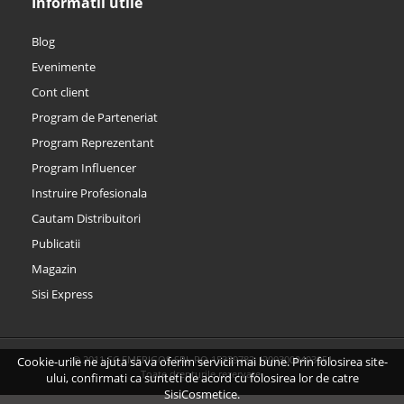
Informatii utile
Blog
Evenimente
Cont client
Program de Parteneriat
Program Reprezentant
Program Influencer
Instruire Profesionala
Cautam Distribuitori
Publicatii
Magazin
Sisi Express
© 2011 SC EMERIGOS SRL RO 15339782, J2003000403051
Cookie-urile ne ajuta sa va oferim servicii mai bune. Prin folosirea site-
Toate drepturile rezervate.
ului, confirmati ca sunteti de acord cu folosirea lor de catre
SisiCosmetice.