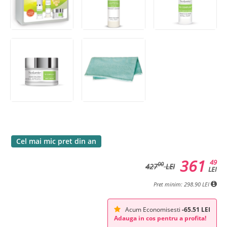
Cel mai mic pret din an
361
49
00
427
LEI
LEI
Pret minim: 298.90 LEI
Acum Economisesti
-65.51 LEI
Adauga in cos pentru a profita!