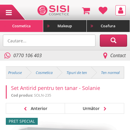
Cosmetica
Makeup
Coafura
0770 106 403
Contact
Produse
Cosmetica
Tipuri de ten
Ten normal
Set Antirid pentru ten tanar - Solanie
Cod produs:
SOLN-235
Anterior
Următor
PRET SPECIAL