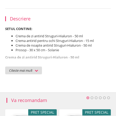
Descriere
SETUL CONTINE:
Crema de zi antirid Struguri-Hialuron - 50 ml
Crema antirid pentru ochi Struguri-Hialuron - 15 ml
Crema de noapte antirid Struguri-Hialuron - 50 ml
Prosop - 30 x 50 cm - Solanie
Crema de zi antirid Struguri-Hialuron - 50 ml
Crema gel este bogata in acizi grasi nesaturati, vitamina E, acid
hialuronic astfel neutralizeaza radicalii liberi si hidrateaza in
Citeste mai mult
profunzime. Complexul Tokaj Oleo previne formarea prematura a
ridurilor si imbunatateste filmul hidrolipidic de protectie al pielii.
Se aplica dimineata pe tenul curat.
Crema antirid pentru ochi Struguri-Hialuron - 15 ml
Va recomandam
Crema antirid pentru ochi optimizeaza procesele de producere a
energiei la nivel celular, impiedicand astfel formarea prematura a
ridurilor. Complexul Mg Relax are actiune fermizanta.
PRET SPECIAL
PRET SPECIAL