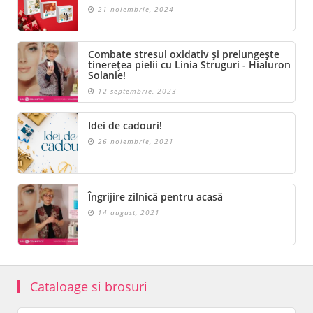
21 noiembrie, 2024
Combate stresul oxidativ și prelungește
tinerețea pielii cu Linia Struguri - Hialuron
Solanie!
12 septembrie, 2023
Idei de cadouri!
26 noiembrie, 2021
Îngrijire zilnică pentru acasă
14 august, 2021
Cataloage si brosuri