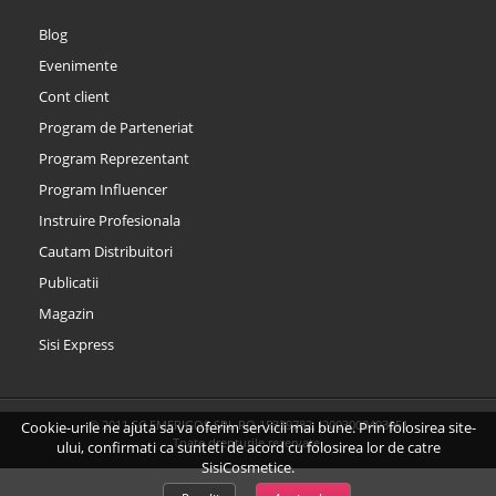
Blog
Evenimente
Cont client
Program de Parteneriat
Program Reprezentant
Program Influencer
Instruire Profesionala
Cautam Distribuitori
Publicatii
Magazin
Sisi Express
© 2011 SC EMERIGOS SRL RO 15339782, J2003000403051
Cookie-urile ne ajuta sa va oferim servicii mai bune. Prin folosirea site-
Toate drepturile rezervate.
ului, confirmati ca sunteti de acord cu folosirea lor de catre
SisiCosmetice.