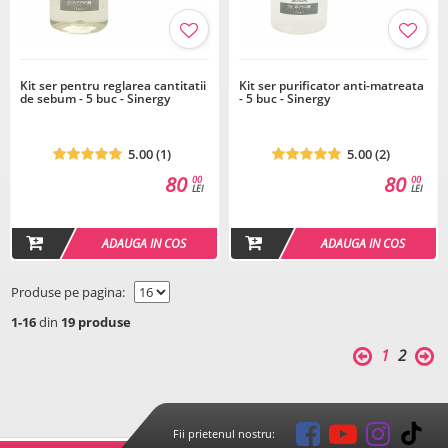
Kit ser pentru reglarea cantitatii
Kit ser purificator anti-matreata
de sebum - 5 buc - Sinergy
- 5 buc - Sinergy
5.00 (1)
5.00 (2)
80
80
00
00
LEI
LEI
ADAUGA IN COS
ADAUGA IN COS
Produse pe pagina:
1-16
din
19 produse
1
2
Fii prietenul nostru: