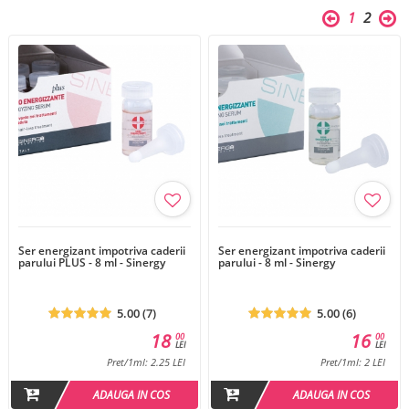
1
2
Ser energizant impotriva caderii
Ser energizant impotriva caderii
parului PLUS - 8 ml - Sinergy
parului - 8 ml - Sinergy
5.00 (7)
5.00 (6)
18
16
00
00
LEI
LEI
Pret/1ml: 2.25 LEI
Pret/1ml: 2 LEI
ADAUGA IN COS
ADAUGA IN COS