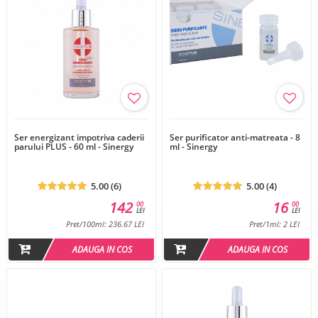
Ser energizant impotriva caderii
Ser purificator anti-matreata - 8
parului PLUS - 60 ml - Sinergy
ml - Sinergy
5.00 (6)
5.00 (4)
142
16
00
00
LEI
LEI
Pret/100ml: 236.67 LEI
Pret/1ml: 2 LEI
ADAUGA IN COS
ADAUGA IN COS