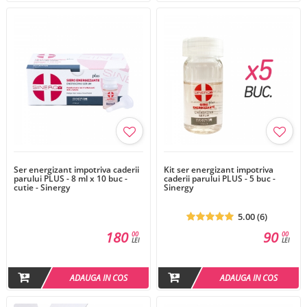
Ser energizant impotriva caderii
Kit ser energizant impotriva
parului PLUS - 8 ml x 10 buc -
caderii parului PLUS - 5 buc -
cutie - Sinergy
Sinergy
5.00 (6)
180
90
00
00
LEI
LEI
ADAUGA IN COS
ADAUGA IN COS