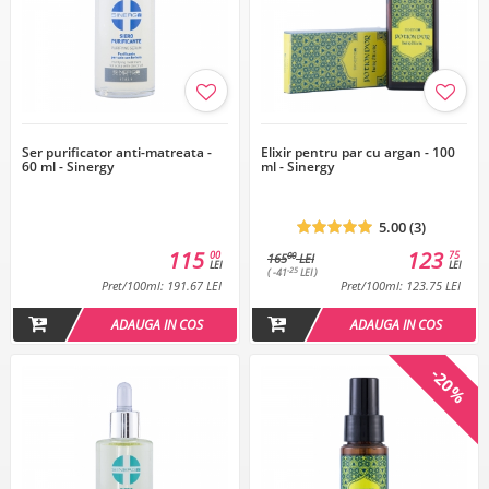
Ser purificator anti-matreata -
Elixir pentru par cu argan - 100
60 ml - Sinergy
ml - Sinergy
5.00 (3)
115
123
00
75
00
165
LEI
LEI
LEI
-25
( -41
LEI )
Pret/100ml: 191.67 LEI
Pret/100ml: 123.75 LEI
ADAUGA IN COS
ADAUGA IN COS
-20%