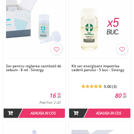
Ser pentru reglarea cantitatii de
Kit ser energizant impotriva
sebum - 8 ml - Sinergy
caderii parului - 5 buc - Sinergy
5.00 (3)
16
80
00
00
LEI
LEI
Pret/1ml: 2 LEI
ADAUGA IN COS
ADAUGA IN COS