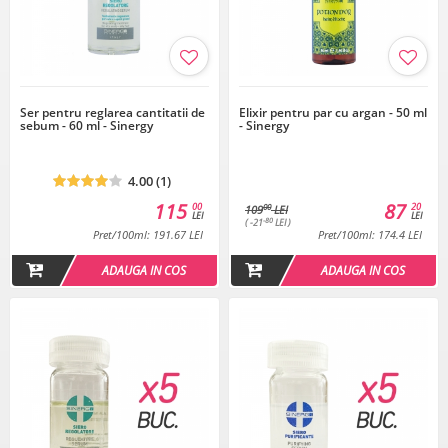
Ser pentru reglarea cantitatii de
Elixir pentru par cu argan - 50 ml
sebum - 60 ml - Sinergy
- Sinergy
4.00 (1)
115
87
00
20
00
109
LEI
LEI
LEI
-80
( -21
LEI )
Pret/100ml: 191.67 LEI
Pret/100ml: 174.4 LEI
ADAUGA IN COS
ADAUGA IN COS