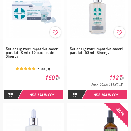
Ser energizant impotriva caderii
Ser energizant impotriva caderii
parului - 8 ml x 10 buc - cutie -
parului - 60 ml - Sinergy
Sinergy
5.00 (3)
160
112
00
00
LEI
LEI
Pret/100ml: 186.67 LEI
ADAUGA IN COS
ADAUGA IN COS
-25%