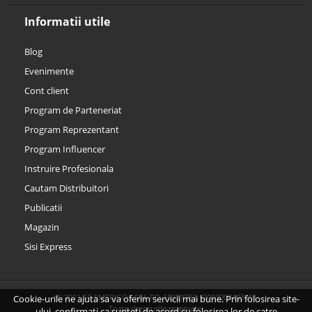
Informatii utile
Blog
Evenimente
Cont client
Program de Parteneriat
Program Reprezentant
Program Influencer
Instruire Profesionala
Cautam Distribuitori
Publicatii
Magazin
Sisi Express
© 2011 SC EMERIGOS SRL RO 15339782, J2003000403051
Cookie-urile ne ajuta sa va oferim servicii mai bune. Prin folosirea site-
Toate drepturile rezervate.
ului, confirmati ca sunteti de acord cu folosirea lor de catre