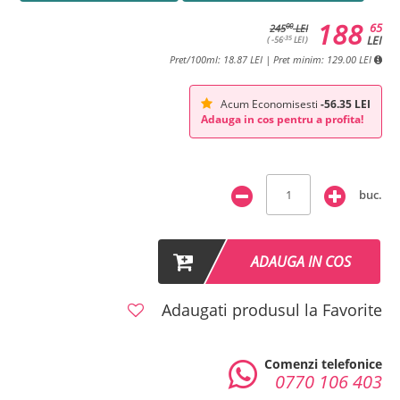
188
65
00
245
LEI
LEI
-35
( -56
LEI )
Pret/100ml: 18.87 LEI | Pret minim: 129.00 LEI
Acum Economisesti
-56.35 LEI
Adauga in cos pentru a profita!
buc.
ADAUGA IN COS
Adaugati produsul la Favorite
Comenzi telefonice
0770 106 403