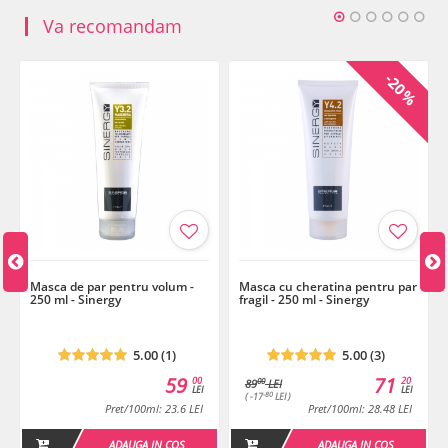
(Prunus Amygdalus Dulcis (Sweet Almond) Oil), Sodium Hyaluronate,
Va recomandam
Mentha Piperita Oil (Mentha Piperita (Peppermint) Oil), Plukenetia
Volubilis Seed Oil, Saccharide Isomerate, Methylisothiazolinone,
Phenoxyethanol, Saccharomyces/Magnesium Ferment,
-20%
Saccharomyces/Zinc Ferment, Saccharomyces/Silicon Ferment,
Saccharomyces/Copper Ferment, Saccharomyces/Iron Ferment,
Leuconostoc/Radish Root Ferment Filtrate, Ethylhexylglycerin,
Tetrasodium Glutamate Diacetate, Sodium Citrate, Tocopherol,
Sodium Benzoate, Aloe Barbadensis Leaf Juice, Potassium Sorbate.
Termen de valabilitate: 12 luni de la prima deschidere.
Masca de par pentru volum -
Masca cu cheratina pentru par
250 ml - Sinergy
fragil - 250 ml - Sinergy
5.00 (1)
5.00 (3)
59
71
00
20
00
89
LEI
LEI
LEI
-80
( -17
LEI )
Pret/100ml: 23.6 LEI
Pret/100ml: 28.48 LEI
ADAUGA IN COS
ADAUGA IN COS