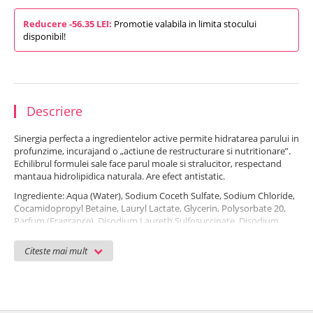
Reducere -56.35 LEI:
Promotie valabila in limita stocului
disponibil!
Descriere
Sinergia perfecta a ingredientelor active permite hidratarea parului in
profunzime, incurajand o „actiune de restructurare si nutritionare”.
Echilibrul formulei sale face parul moale si stralucitor, respectand
mantaua hidrolipidica naturala. Are efect antistatic.
Ingrediente: Aqua (Water), Sodium Coceth Sulfate, Sodium Chloride,
Cocamidopropyl Betaine, Lauryl Lactate, Glycerin, Polysorbate 20,
Parfum (Fragrance), Disodium Laureth Sulfosuccinate, Disodium
Cocoamphodiacetate, Polyquaternium-10, Citric Acid, Propylene
Glycol, Panthenol, Styrene/Acrylates Copolymer,
Citeste mai mult
Hexamethylindanopyran, Tetramethyl
Acetyloctahydronaphthalenes, Magnesium Nitrate, Pogostemon
Cablin Oil (Pogostemon Cablin (Patchouli) Oil), Cetraria Islandica
Extract (Cetraria Islandica (Iceland Moss) Extract), Magnesium
Chloride, Methylchloroisothiazolinone, Prunus Amygdalus Dulcis Oil