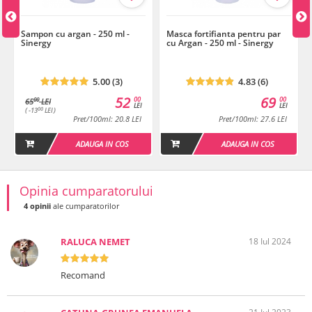
Sampon cu argan - 250 ml -
Masca fortifianta pentru par
Sinergy
cu Argan - 250 ml - Sinergy
5.00 (3)
4.83 (6)
52
69
00
00
00
65
LEI
LEI
LEI
00
( -13
LEI )
Pret/100ml: 20.8 LEI
Pret/100ml: 27.6 LEI
ADAUGA IN COS
ADAUGA IN COS
Opinia cumparatorului
4 opinii
ale cumparatorilor
RALUCA NEMET
18 Iul 2024
Recomand