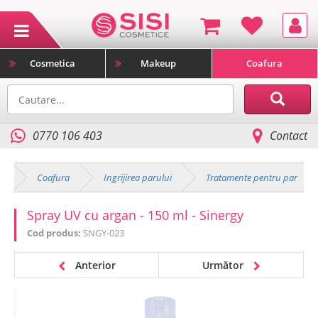
Cosmetica
Makeup
Coafura
0770 106 403
Contact
e
Coafura
Ingrijirea parului
Tratamente pentru par
Spray UV cu argan - 150 ml - Sinergy
Cod produs:
SNGY-023
Anterior
Următor