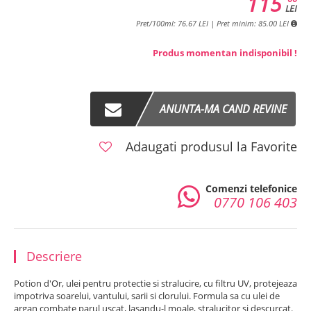
115
LEI
Pret/100ml: 76.67 LEI | Pret minim: 85.00 LEI
Produs momentan indisponibil !
ANUNTA-MA CAND REVINE
Adaugati produsul la Favorite
Comenzi telefonice
0770 106 403
Descriere
Potion d'Or, ulei pentru protectie si stralucire, cu filtru UV, protejeaza
impotriva soarelui, vantului, sarii si clorului. Formula sa cu ulei de
argan combate parul uscat, lasandu-l moale, stralucitor si descurcat.