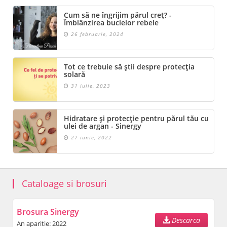
Cum să ne îngrijim părul creț? -
Îmblânzirea buclelor rebele
26 februarie, 2024
Tot ce trebuie să știi despre protecția
solară
31 iulie, 2023
Hidratare și protecție pentru părul tău cu
ulei de argan - Sinergy
27 iunie, 2022
Cataloage si brosuri
Brosura Sinergy
Descarca
An aparitie: 2022