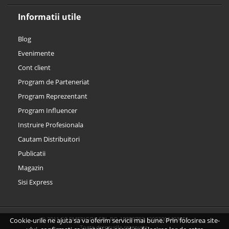
Informatii utile
Blog
Evenimente
Cont client
Program de Parteneriat
Program Reprezentant
Program Influencer
Instruire Profesionala
Cautam Distribuitori
Publicatii
Magazin
Sisi Express
© 2011 SC EMERIGOS SRL RO 15339782, J2003000403051
Cookie-urile ne ajuta sa va oferim servicii mai bune. Prin folosirea site-
Toate drepturile rezervate.