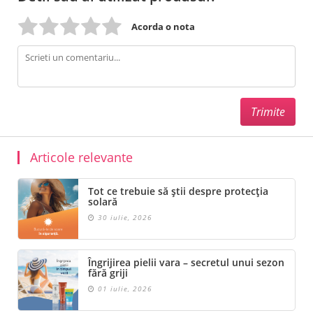
Acorda o nota
Articole relevante
Tot ce trebuie să știi despre protecția
solară
30 iulie, 2026
Îngrijirea pielii vara – secretul unui sezon
fără griji
01 iulie, 2026