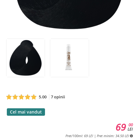
5.00
7 opinii
Cel mai vandut
69
00
LEI
Pret/100ml: 69 LEI | Pret minim: 34.50 LEI