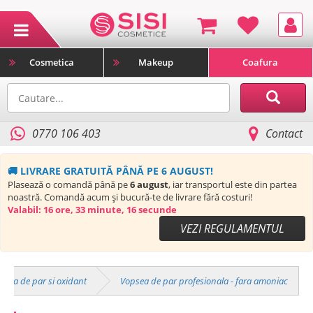
Cosmetica
Makeup
Coafura
0770 106 403
Contact
🚚 LIVRARE GRATUITĂ PÂNĂ PE 6 AUGUST!
Plasează o comandă până pe
6 august
, iar transportul este din partea
noastră. Comandă acum și bucură-te de livrare fără costuri!
Valabil:
16 ore, 33 minute, 15 secunde
VEZI REGULAMENTUL
psea de par si oxidant
Vopsea de par profesionala - fara amoniac