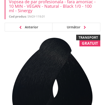
Vopsea de par profesionala - fara amoniac -
10 MIN - VEGAN - Natural - Black 1/0 - 100
ml - Sinergy
Cod produs:
SNGY-119.01
Anterior
Următor
TRANSPORT
GRATUIT