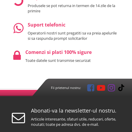
Produsele se pot returna in termen de 14 zile de la
primire
Suport telefonic
Operatorii nostri sunt pregatiti sa va preia apelurile
si sa raspunda prompt solicitarilor
Comenzi si plati 100% sigure
Toate datele sunt transmise securizat
Fii prietenul nostru:
Abonati-va la newsletter-ul nostru.
Articole interesante, sfaturi utile, reduceri, oferte,
noutati; toate pe adresa dvs. de e-mail.