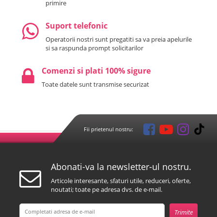
primire
Suport telefonic
Operatorii nostri sunt pregatiti sa va preia apelurile
si sa raspunda prompt solicitarilor
Comenzi si plati 100% sigure
Toate datele sunt transmise securizat
Fii prietenul nostru:
Abonati-va la newsletter-ul nostru.
Articole interesante, sfaturi utile, reduceri, oferte,
noutati; toate pe adresa dvs. de e-mail.