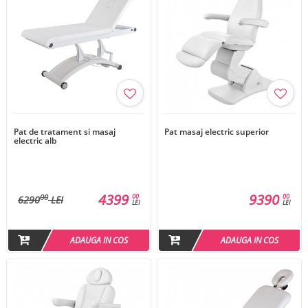
Pat de tratament si masaj
Pat masaj electric superior
electric alb
4399
9390
00
00
00
6290
LEI
LEI
LEI
ADAUGA IN COS
ADAUGA IN COS