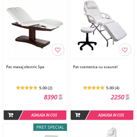
Pat masaj electric Spa
Pat cosmetica cu scaunel
5.00 (2)
5.00 (4)
8390
2250
00
00
LEI
LEI
ADAUGA IN COS
ADAUGA IN COS
PRET SPECIAL