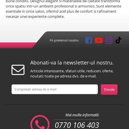
bune conditii. Designul elegant si materialele de calitate transforma
orice spatiu intr-un ambient profesional si armonios. Sunt elemente
esentiale in orice salon, oferind acel plus de confort si rafinament
necesar unei experiente complete.
Fii prietenul nostru:
Abonati-va la newsletter-ul nostru.
Articole interesante, sfaturi utile, reduceri, oferte,
noutati; toate pe adresa dvs. de e-mail.
Mai multe informatii:
0770 106 403