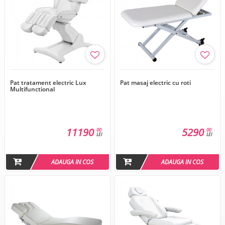
Pat tratament electric Lux
Pat masaj electric cu roti
Multifunctional
11190
5290
00
00
LEI
LEI
ADAUGA IN COS
ADAUGA IN COS