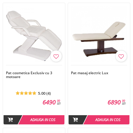
Pat cosmetica Exclusiv cu 3
Pat masaj electric Lux
motoare
5.00 (4)
6490
6890
00
00
LEI
LEI
ADAUGA IN COS
ADAUGA IN COS