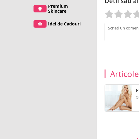
Detii sau ai
Premium
Skincare
Idei de Cadouri
Articol
P