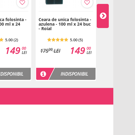
ca folosinta -
Ceara de unica folosinta -
Ceara de unica 
100 ml x 24
azulena - 100 ml x 24 buc
talc - 100 ml x 
- Roial
Roial
5.00 (2)
5.00 (5)
149
149
00
00
20
20
175
LEI
175
LEI
LEI
LEI
NDISPONIBIL
INDISPONIBIL
INDI