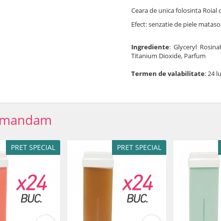
Ceara de unica folosinta Roial c
Efect: senzatie de piele mataso
Ingrediente
: Glyceryl Rosina
Titanium Dioxide, Parfum
Termen de valabilitate
: 24 
omandam
PRET SPECIAL
PRET SPECIAL