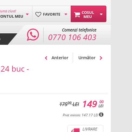
una ziua!
COSUL
FAVORITE
CONTUL MEU
MEU
Comenzi telefonice
0770 106 403
a
Anterior
Următor
 24 buc -
149
00
20
175
LEI
LEI
Pret minim: 147.17 LEI
LIVRARE