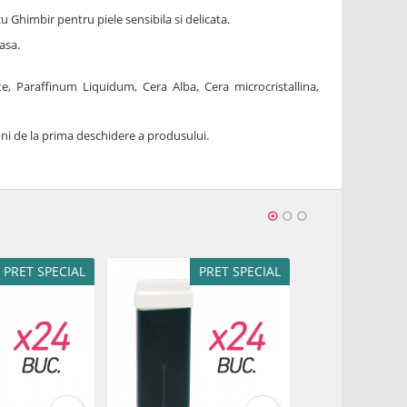
u Ghimbir pentru piele sensibila si delicata.
asa.
te, Paraffinum Liquidum, Cera Alba, Cera microcristallina,
luni de la prima deschidere a produsului.
PRET SPECIAL
PRET SPECIAL
P