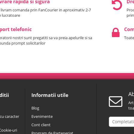
vrare rapida si sigura
Dre
 livram comanda prin FanCourier in aproximativ 2-7
Prod
le lucratoare
prim
port telefonic
Come
atorii nostri sunt pregatiti sa va preia apelurile si sa
Toate
punda prompt solicitarilor
Ab
itii
Informatii utile
Art
Blog
toa
cu caracter
Evenimente
Cont client
 Cookie-uri
Program de Parteneriat