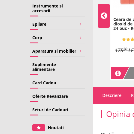
Instrumente si
accesorii
arceaf pat - 80 m -
Ulei dupa epilare - extract
Ceara de u
de Musetel - 2 x 300 ml
dioxid de 
Epilare
24 buc - R
Corp
4.99 (67)
5.00 (6)
39
40
00
00
20
175
LE
Aparatura si mobilier
LEI
LEI
Pret/100ml: 6.67 LEI
Suplimente
alimentare
ADAUGA IN COS
ADAUGA IN COS
Card Cadou
Descriere
R
Oferte Revanzare
Seturi de Cadouri
Opinia 
Noutati