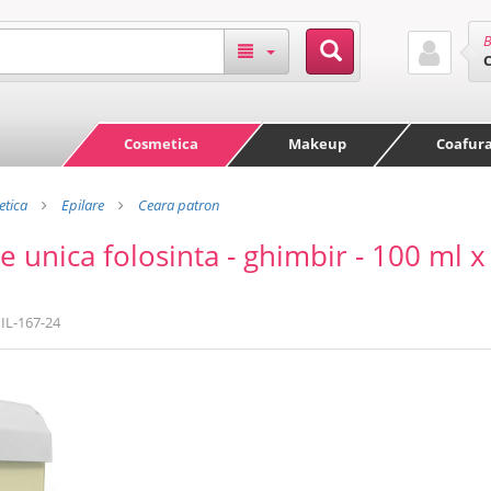
B
Cosmetica
Makeup
Coafur
tica
Epilare
Ceara patron
e unica folosinta - ghimbir - 100 ml x
IL-167-24