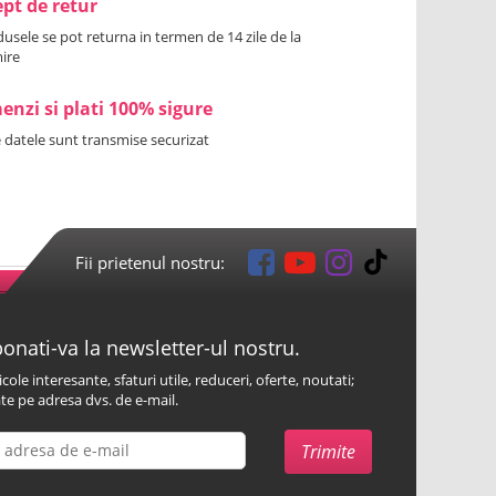
pt de retur
usele se pot returna in termen de 14 zile de la
ire
nzi si plati 100% sigure
 datele sunt transmise securizat
Fii prietenul nostru:
onati-va la newsletter-ul nostru.
icole interesante, sfaturi utile, reduceri, oferte, noutati;
te pe adresa dvs. de e-mail.