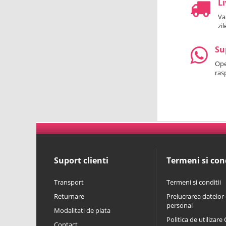
Li
Va
zi
Su
Oper
ras
Suport clienti
Termeni si cond
Transport
Termeni si conditii
Returnare
Prelucrarea datelor 
personal
Modalitati de plata
Politica de utilizare
Contact