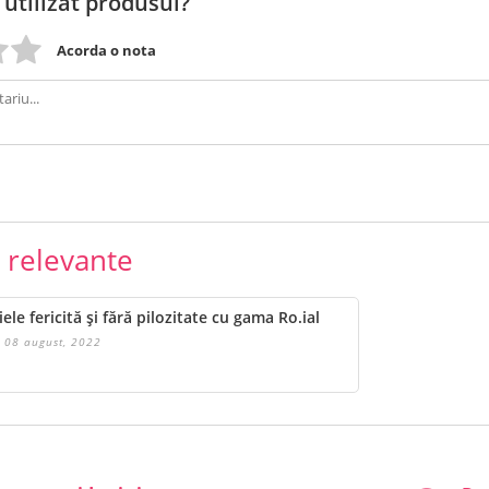
 utilizat produsul?
Acorda o nota
e relevante
iele fericită și fără pilozitate cu gama Ro.ial
08 august, 2022