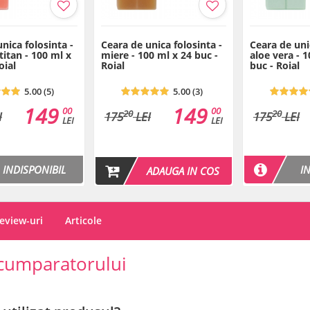
nica folosinta -
Ceara de unica folosinta -
Ceara de uni
titan - 100 ml x
miere - 100 ml x 24 buc -
aloe vera - 
oial
Roial
buc - Roial
5.00 (5)
5.00 (3)
149
149
00
00
20
20
I
175
LEI
175
LEI
LEI
LEI
INDISPONIBIL
I
ADAUGA IN COS
eview-uri
Articole
cumparatorului