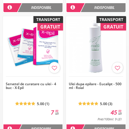
INDISPONIBIL
INDISPONIBIL
TRANSPORT
TRANSPORT
GRATUIT
GRATUIT
Servetel de curatare cu ulei - 4
Ulei dupa epilare - Eucalipt - 500
buc - X-Epil
ml - Roial
5.00 (1)
5.00 (3)
7
45
00
00
LEI
LEI
Pret/100ml: 9 LEI
INDISPONIBIL
INDISPONIBIL