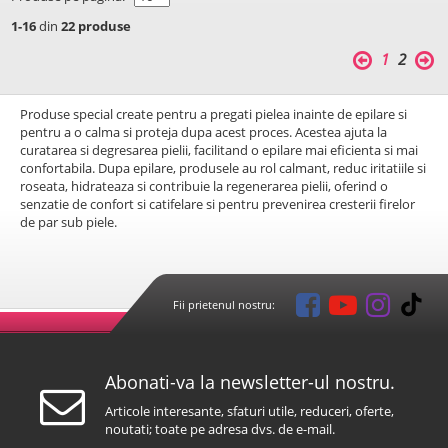
1-16
din
22 produse
1
2
Produse special create pentru a pregati pielea inainte de epilare si
pentru a o calma si proteja dupa acest proces. Acestea ajuta la
curatarea si degresarea pielii, facilitand o epilare mai eficienta si mai
confortabila. Dupa epilare, produsele au rol calmant, reduc iritatiile si
roseata, hidrateaza si contribuie la regenerarea pielii, oferind o
senzatie de confort si catifelare si pentru prevenirea cresterii firelor
de par sub piele.
Fii prietenul nostru:
Abonati-va la newsletter-ul nostru.
Articole interesante, sfaturi utile, reduceri, oferte,
noutati; toate pe adresa dvs. de e-mail.