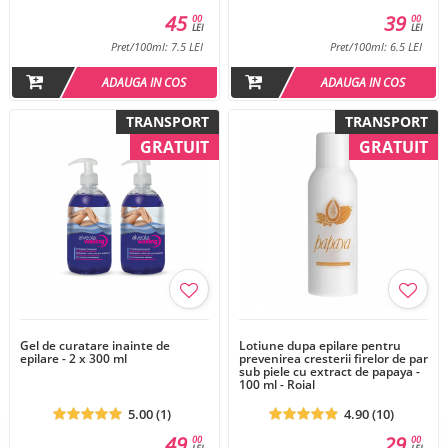
45
39
00
00
LEI
LEI
Pret/100ml: 7.5 LEI
Pret/100ml: 6.5 LEI
ADAUGA IN COS
ADAUGA IN COS
TRANSPORT
TRANSPORT
GRATUIT
GRATUIT
Gel de curatare inainte de
Lotiune dupa epilare pentru
epilare - 2 x 300 ml
prevenirea cresterii firelor de par
sub piele cu extract de papaya -
100 ml - Roial
5.00 (1)
4.90 (10)
49
29
00
00