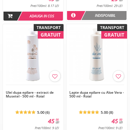
LEI
LEI
Pret/100ml: 8.17 LEI
Pret/100ml: 29 LEI
INDISPONIBIL
ADAUGA IN COS
TRANSPORT
TRANSPORT
GRATUIT
GRATUIT
Ulei dupa epilare - extract de
Lapte dupa epilare cu Aloe Vera -
Musetel - 500 ml - Roial
500 ml - Roial
5.00 (6)
5.00 (8)
45
45
00
00
LEI
LEI
Pret/100ml: 9 LEI
Pret/100ml: 9 LEI