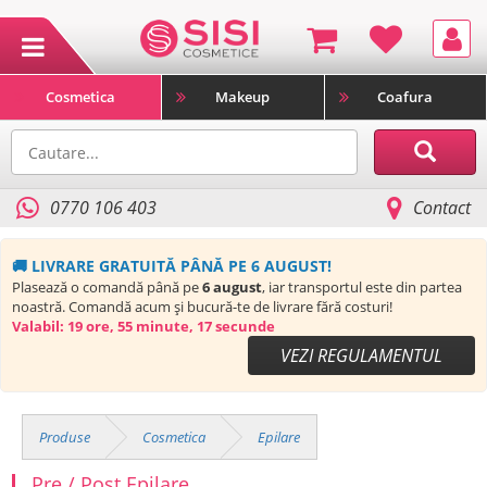
Cosmetica
Makeup
Coafura
0770 106 403
Contact
🚚 LIVRARE GRATUITĂ PÂNĂ PE 6 AUGUST!
Plasează o comandă până pe
6 august
, iar transportul este din partea
noastră. Comandă acum și bucură-te de livrare fără costuri!
Valabil:
19 ore, 55 minute, 16 secunde
VEZI REGULAMENTUL
Produse
Cosmetica
Epilare
Pre / Post Epilare