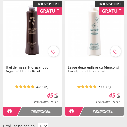
TRANSPORT
TRANSPORT
GRATUIT
GRATUIT
Ulei de masaj Hidratant cu
Lapte dupa epilare cu Mentol si
Argan - 500 ml - Roial
Eucalipt - 500 ml - Roial
4.83 (6)
5.00 (3)
45
45
00
00
LEI
LEI
Pret/100ml: 9 LEI
Pret/100ml: 9 LEI
INDISPONIBIL
INDISPONIBIL
Produse pe pagina: