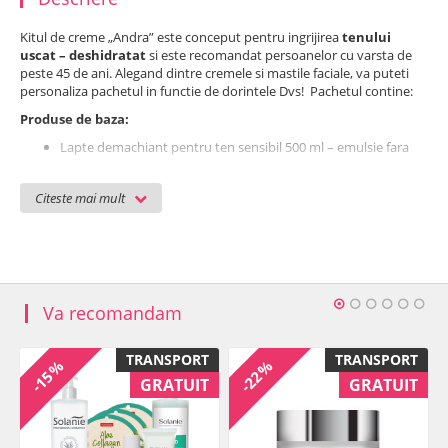
Kitul de creme „Andra” este conceput pentru ingrijirea
tenului
uscat – deshidratat
si este recomandat persoanelor cu varsta de
peste 45 de ani. Alegand dintre cremele si mastile faciale, va puteti
personaliza pachetul in functie de dorintele Dvs! Pachetul contine:
Produse de baza:
Lapte demachiant pentru ten sensibil 500 ml – emulsie fara
miros ce inlatura perfect impuritatile si fardul de pe ten.
Lotiune tonica hidratanta 500 ml - are efect tonifiant si
Citeste mai mult
hidratant si ajuta la reglarea PH-ului normal al tenului. Nu
contine alcool.
Crema exfolianta 125 ml - indeparteaza delicat celulele
moarte al epidermei si isi dezvolta efectul de curatare pana in
adancimea porilor. Are efect calmant si regenerativ.
Masti – la alegere:
Va recomandam
Masca Aloe Vera PureDerm - cerc (3 plicuri) -
Masca faciala cu
continut ridicat de aloe vera, avand efect hidratant, nutritiv si
TRANSPORT
TRANSPORT
-15%
-22%
calmant.
Masca gel dinamizanta Papaya Mango 100 ml - Datorita
GRATUIT
GRATUIT
continutului bogat in acizi de fructe, enzime si minerale,
masca are efect de dinamizare, improspatare si vitalizare.
Asigura hidratare si protectie tenului, reduce sensibilitatea si