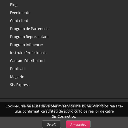
Blog
Evenimente
Cont client
Program de Parteneriat
Program Reprezentant
Program Influencer
Instruire Profesionala
Cautam Distribuitori
Publicatii
Magazin
Sisi Express
© 2011 SC EMERIGOS SRL RO 15339782, J2003000403051
Cookie-urile ne ajuta sa va oferim servicii mai bune. Prin folosirea site-
Toate drepturile rezervate.
ului, confirmati ca sunteti de acord cu folosirea lor de catre
SisiCosmetice.
Detalii
Am inteles