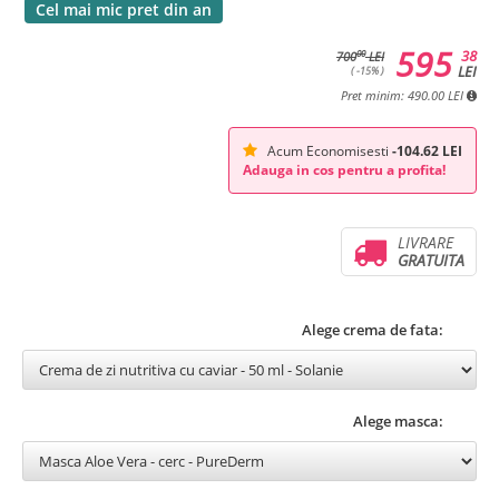
Cel mai mic pret din an
595
38
00
700
LEI
LEI
( -15% )
Pret minim: 490.00 LEI
Acum Economisesti
-104.62 LEI
Adauga in cos pentru a profita!
LIVRARE
GRATUITA
Alege crema de fata:
Alege masca: