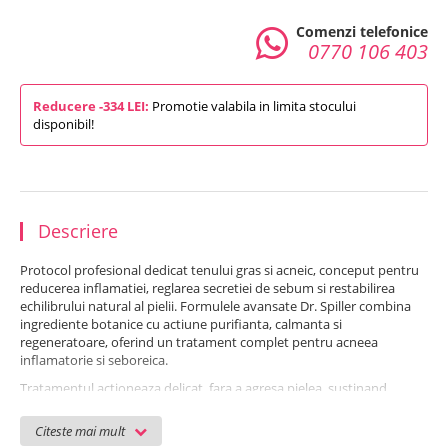
Comenzi telefonice
0770 106 403
Reducere -334 LEI:
Promotie valabila in limita stocului
disponibil!
Descriere
Protocol profesional dedicat tenului gras si acneic, conceput pentru
reducerea inflamatiei, reglarea secretiei de sebum si restabilirea
echilibrului natural al pielii. Formulele avansate Dr. Spiller combina
ingrediente botanice cu actiune purifianta, calmanta si
regeneratoare, oferind un tratament complet pentru acneea
inflamatorie si seboreica.
Tratamentul actioneaza delicat, fara a agresa pielea, sustinand
microbiomul cutanat si refacerea barierei de protectie. Extractele de
plante medicinale, aloe vera si ingredientele cu efect antiseptic
Citeste mai mult
contribuie la calmarea rapida a inflamatiei, reducerea excesului de