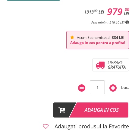
979
00
00
1313
LEI
LEI
Pret minim: 919.10 LEI
Acum Economisesti
-334 LEI
Adauga in cos pentru a profita!
LIVRARE
GRATUITA
buc.
ADAUGA IN COS
Adaugati produsul la Favorite