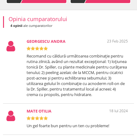
Opinia cumparatorului
4 opinii
ale cumparatorilor
GEORGESCU ANDRA
23 Feb 2025
Recomand cu căldură următoarea combinație pentru
rutina zilnică, având un rezultat excepțional: 1) loțiunea
tonică Dr. Spiller, cu plante medicinale pentru curăţarea
tenului; 2) peeling azelaic de la MCCM, pentru cicatrici
post-acnee și pentru echilibrarea sebumului; 3)
utilizarea gelului în combinație cu acnoderm roll-on de
la Dr. Spiller, pentru tratamentul local al acneei; 4)
crema cu propolis, pentru hidratare.
MATE OTILIA
18 Iul 2024
Un gel foarte bun pentru un ten cu probleme!