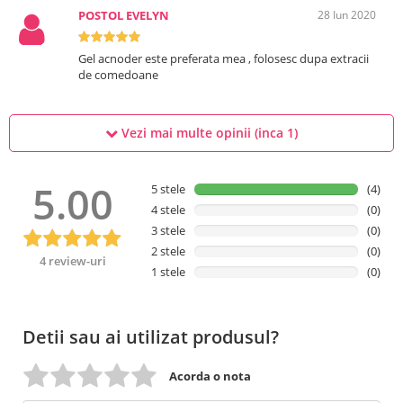
POSTOL EVELYN
28 Iun 2020
Gel acnoder este preferata mea , folosesc dupa extracii
de comedoane
Vezi mai multe opinii (inca
1
)
5.00
5 stele
(4)
4 stele
(0)
3 stele
(0)
2 stele
(0)
4 review-uri
1 stele
(0)
Detii sau ai utilizat produsul?
Acorda o nota