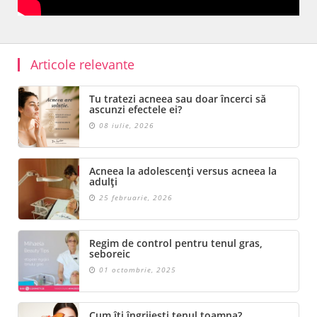
Articole relevante
Tu tratezi acneea sau doar încerci să
ascunzi efectele ei?
08 iulie, 2026
Acneea la adolescenți versus acneea la
adulți
25 februarie, 2026
Regim de control pentru tenul gras,
seboreic
01 octombrie, 2025
Cum îți îngrijești tenul toamna?