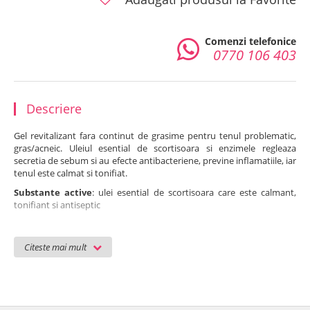
Comenzi telefonice
0770 106 403
Descriere
Gel revitalizant fara continut de grasime pentru tenul problematic,
gras/acneic. Uleiul esential de scortisoara si enzimele regleaza
secretia de sebum si au efecte antibacteriene, previne inflamatiile, iar
tenul este calmat si tonifiat.
Substante active
: ulei esential de scortisoara care este calmant,
tonifiant si antiseptic
Folosire
: se foloseste dimineata si seara. Dupa demachiere si tonifiere se
maseaza in piele pana cand este absorbit. Se poate folosi singur sau cu
Citeste mai mult
o crema adecvata tipului de ten. Se poate folosi de mai multe ori pe zi.
Cantitate: 50 ml
Ingrediente
: Aqua (Water), Butylene Glycol, Pentylene Glycol,
Hydroxyethylcellulose, Capryloyl Glycine, Cinnamomum Zeylanicum