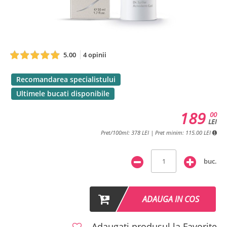
5.00
4 opinii
Recomandarea specialistului
Ultimele bucati disponibile
189
00
LEI
Pret/100ml: 378 LEI | Pret minim: 115.00 LEI
buc.
ADAUGA IN COS
Adaugati produsul la Favorite