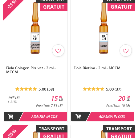
-21%
GRATUIT
GRATUIT
Fiola Colagen Piruvat - 2 ml -
Fiola Biotina - 2 ml - MCCM
MCCM
5.00 (58)
5.00 (37)
15
20
01
00
00
19
LEI
LEI
LEI
( -21% )
Pret/1ml: 7.51 LEI
Pret/1ml: 10 LEI
ADAUGA IN COS
ADAUGA IN COS
TRANSPORT
TRANSPORT
-25%
GRATUIT
GRATUIT