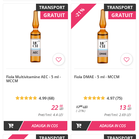
TRANSPORT
TRANSPORT
-21%
GRATUIT
GRATUIT
Fiola Multivitamine AEC - 5 ml -
Fiola DMAE - 5 ml - MCCM
MCCM
4.99 (68)
4.97 (75)
22
13
00
43
00
17
LEI
LEI
LEI
( -21% )
Pret/1ml: 4.4 LEI
Pret/1ml: 2.69 LEI
ADAUGA IN COS
ADAUGA IN COS
TRANSPORT
TRANSPORT