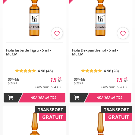
Fiola Iarba de Tigru - 5 ml -
Fiola Dexpanthenol - 5 ml -
MCCM
MCCM
4.98 (45)
4.96 (28)
15
15
20
40
00
00
20
LEI
20
LEI
LEI
LEI
( -24% )
( -23% )
Pret/1ml: 3.04 LEI
Pret/1ml: 3.08 LEI
ADAUGA IN COS
ADAUGA IN COS
TRANSPORT
TRANSPORT
GRATUIT
GRATUIT