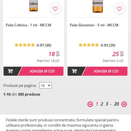
Fiola Cofeina - 1 ml - MCCM
Fiola Glutation - 5 ml - MCCM
4.97 (30)
4.93 (29)
18
25
00
00
LEI
LEI
Pret/1ml: 18 LEI
Pret/1ml: 5 LEI
ADAUGA IN COS
ADAUGA IN COS
Produse pe pagina:
1-16
din
305 produse
...
1
2
3
20
Fiolele sterile sunt produse concentrate, formulate special pentru
utilizare profesionala, in conditii de maxima siguranta si igiena.
Acestea contin ingrediente active pure, destinate tratamentelor