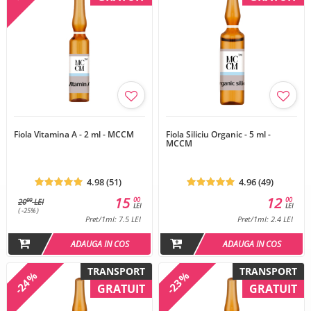
Fiola Vitamina A - 2 ml - MCCM
Fiola Siliciu Organic - 5 ml -
MCCM
4.98 (51)
4.96 (49)
15
12
00
00
00
20
LEI
LEI
LEI
( -25% )
Pret/1ml: 7.5 LEI
Pret/1ml: 2.4 LEI
ADAUGA IN COS
ADAUGA IN COS
TRANSPORT
TRANSPORT
-24%
-23%
GRATUIT
GRATUIT