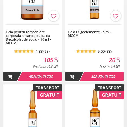
Fiola pentru remodelare
Fiola Oligoelemente - 5 ml -
corporala si barbie dubla cu
MCCM
Deoxicolat de sodiu - 10 ml -
MCCM
4.83 (58)
5.00 (38)
105
20
00
00
LEI
LEI
Pret/1ml: 10.5 LEI
Pret/1ml: 4 LEI
ADAUGA IN COS
ADAUGA IN COS
TRANSPORT
TRANSPORT
GRATUIT
GRATUIT