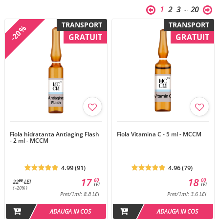
...
1
2
3
20
TRANSPORT
TRANSPORT
-20%
GRATUIT
GRATUIT
Fiola hidratanta Antiaging Flash
Fiola Vitamina C - 5 ml - MCCM
- 2 ml - MCCM
4.99 (91)
4.96 (79)
17
18
60
00
00
22
LEI
LEI
LEI
( -20% )
Pret/1ml: 8.8 LEI
Pret/1ml: 3.6 LEI
ADAUGA IN COS
ADAUGA IN COS