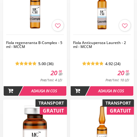
Fiola regeneranta B-Complex - 5
Fiola Anticuperoza Laureth - 2
ml - MCCM
ml - MCCM
5.00 (36)
4.92 (24)
20
20
00
00
LEI
LEI
Pret/1ml: 4 LEI
Pret/1ml: 10 LEI
ADAUGA IN COS
ADAUGA IN COS
TRANSPORT
TRANSPORT
GRATUIT
GRATUIT