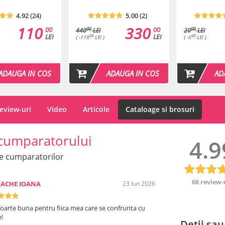
un minimum de 4 sedinte. Pentr
4.92 (24)
5.00 (2)
In cazul injectarilor, adancim
iar cantitatea injectata pe punc
110
330
00
00
00
00
440
LEI
20
LEI
LEI
LEI
00
00
( -110
LEI )
( -5
LEI )
Ingrediente
: Aqua (Water), A
Acetyl Hexapeptide-8, Propylen
Aesculus Hippocastanum Extrac
ADAUGA IN COS
ADAUGA IN COS
AD
Termen de valabilitate
: vezi
eview-uri
Video
Articole
Cataloage si brosuri
cumparatorului
4.9
e cumparatorilor
68 review-
DACHE IOANA
23 Iun 2026
foarte buna pentru fiica mea care se confrunta cu
!
Detii sau