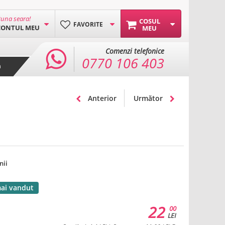
una seara!
COSUL
FAVORITE
CONTUL MEU
MEU
Comenzi telefonice
0770 106 403
a
Anterior
Următor
nii
mai vandut
22
00
LEI