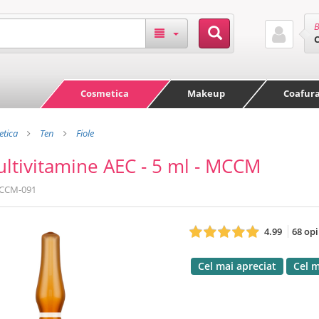
B
Cosmetica
Makeup
Coafur
tica
Ten
Fiole
ultivitamine AEC - 5 ml - MCCM
CCM-091
4.99
68 opi
Cel mai apreciat
Cel 