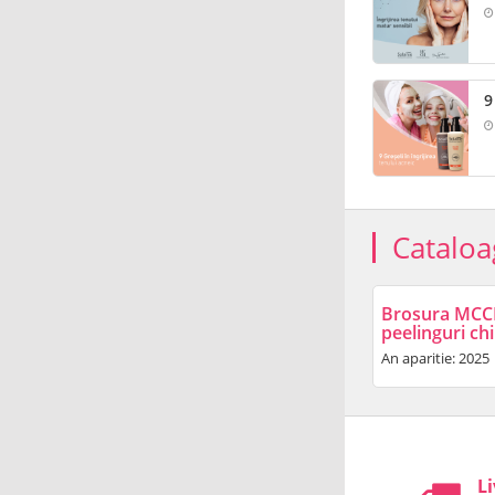
9
Cataloa
Brosura MCCM 
peelinguri ch
An aparitie: 2025
Li