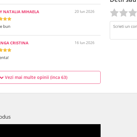
Y NATALIA MIHAELA
20 Iun 2026
te bun
NGA CRISTINA
16 Iun 2026
enta!
Vezi mai multe opinii (inca
63
)
rodus