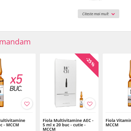
Tocoferol
Acid ascorbic
Citeste mai mult
FUNCTII PRINCIPALE:
Inducerea sintezei dermic
Imbunatatirea functiei de
Antioxidant puternic
omandam
Ajuta la cresterea si rep
RECOMANDAT PENTRU:
Fotoimbatranire
-25%
Toate tipurile de piele
Piele deteriorata
EFECTE:
Contracareaza semnele d
Piele cu aspect tanar
UTILIZARE:
Produs profesional 
echipamente estetice (radiofre
circular sau incorporat in cre
electroterapie, asigurand rezulta
Multivitamine
Fiola Multivitamine AEC -
Fiola Vitamin
uc - MCCM
5 ml x 20 buc - cutie -
Mod de utilizare cu mezopen, 
MCCM
MCCM
0,8 mm, pana la 1–1,3 mm. Sedi