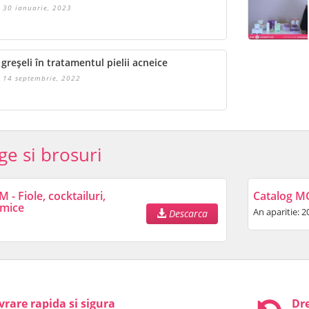
30 ianuarie, 2023
 greșeli în tratamentul pielii acneice
14 septembrie, 2022
ge si brosuri
- Fiole, cocktailuri,
Catalog M
imice
An aparitie: 2
Descarca
vrare rapida si sigura
Dre