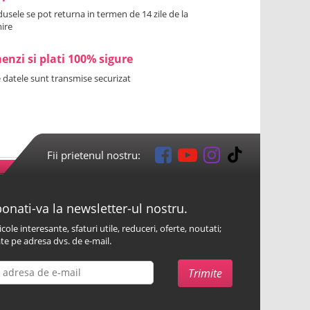
usele se pot returna in termen de 14 zile de la
ire
nzi si plati 100% sigure
 datele sunt transmise securizat
Fii prietenul nostru:
onati-va la newsletter-ul nostru.
icole interesante, sfaturi utile, reduceri, oferte, noutati;
te pe adresa dvs. de e-mail.