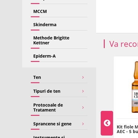
MCCM
Skinderma
Methode Brigitte
Va rec
Kettner
Epiderm-A
-22%
Ten
Tipuri de ten
Protocoale de
Tratament
Sprancene si gene
cid Hialuronic 3,5%
Fiola Fosfatidilcolina - 5
Kit fiole 
 - MCCM
ml - MCCM
AEC - 5 b
Instrumente si