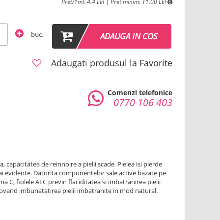
Pret/1ml: 4.4 LEI | Pret minim: 11.00 LEI
buc.
ADAUGA IN COS
Adaugati produsul la Favorite
Comenzi telefonice
0770 106 403
 capacitatea de reinnoire a pielii scade. Pielea isi pierde
 mai evidente. Datorita componentelor sale active bazate pe
na C, fiolele AEC previn flaciditatea si imbatranirea pielii
ovand imbunatatirea pielii imbatranite in mod natural.