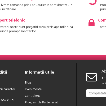
 livram comanda prin FanCourier in aproximativ 2-7
Prod
le lucratoare
prim
port telefonic
Come
atorii nostri sunt pregatiti sa va preia apelurile si sa
Toate
punda prompt solicitarilor
Ab
itii
Informatii utile
Art
Blog
toa
cu caracter
Evenimente
Cont client
 Cookie-uri
Program de Parteneriat