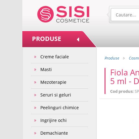
PRODUSE
Creme faciale
Produse
Cosme
Masti
Fiola A
5 ml - D
Mezoterapie
Cod produs:
SP
Seruri si geluri
Peelinguri chimice
Ingrijire ochi
Demachiante