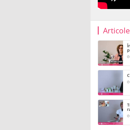
Articol
Î
p
C
T
r