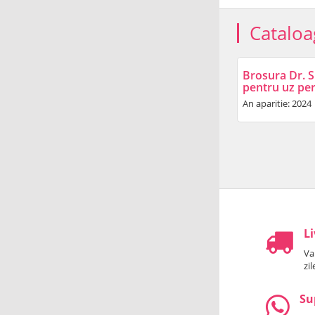
Cataloa
Brosura Dr. S
pentru uz pe
An aparitie: 2024
Li
Va
zi
Su