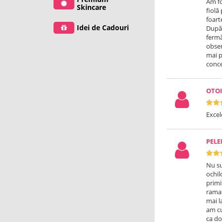
Am fo
Skincare
fiolă
foart
Idei de Cadouri
După 
fermă
obser
mai p
conce
OTOI
Excel
PEL
Nu su
ochil
primi
ramas
mai l
am cu
ca do