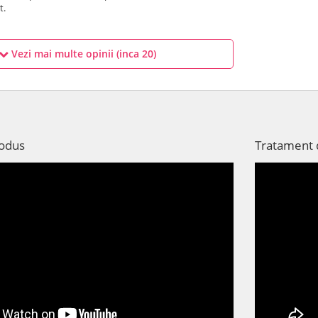
t.
Vezi mai multe opinii (inca
20
)
rodus
Tratament d