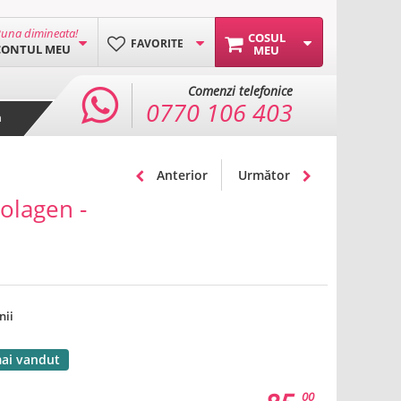
una dimineata!
COSUL
FAVORITE
CONTUL MEU
MEU
Comenzi telefonice
0770 106 403
a
Anterior
Următor
Colagen -
nii
mai vandut
00