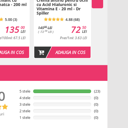
hiant cu
Crema antirid pentru ochi
Crema regener
matca - 200 ml
cu Acid Hialuronic si
ore cu Acid Hia
Vitamina E - 20 ml - Dr
Sensicura - 50 
Spiller
Spiller
5.00 (3)
4.88 (68)
135
72
00
50
00
00
145
LEI
352
LEI
LEI
LEI
-50
00
( -72
LEI )
( -153
LEI )
t/100ml: 67.5 LEI
Pret/1ml: 3.63 LEI
Pret/1
AUGA IN COS
ADAUGA IN COS
ADAU
0
5 stele
(23)
4 stele
(0)
3 stele
(0)
2 stele
(0)
uri
1 stele
(0)