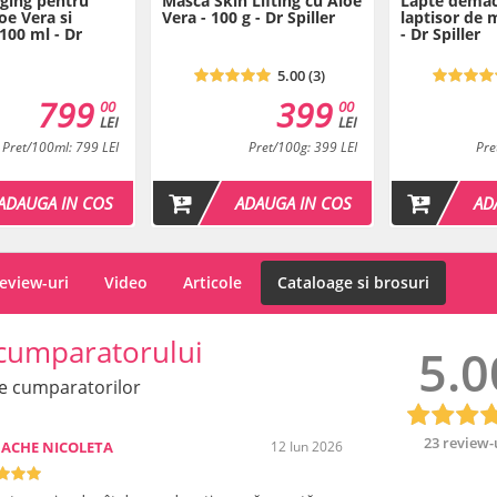
Aging pentru
Masca Skin Lifting cu Aloe
Lapte demac
oe Vera si
Vera - 100 g - Dr Spiller
laptisor de 
100 ml - Dr
- Dr Spiller
5.00 (3)
799
399
00
00
LEI
LEI
Pret/100ml: 799 LEI
Pret/100g: 399 LEI
Pre
ADAUGA IN COS
ADAUGA IN COS
AD
eview-uri
Video
Articole
Cataloage si brosuri
cumparatorului
5.0
e cumparatorilor
23 review-
ACHE NICOLETA
12 Iun 2026