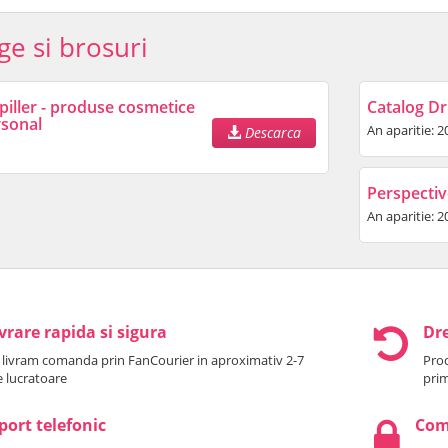
ge si brosuri
piller - produse cosmetice
Catalog Dr.
rsonal
An aparitie: 2
Descarca
Perspectiv
An aparitie: 2
vrare rapida si sigura
Dre
 livram comanda prin FanCourier in aproximativ 2-7
Prod
le lucratoare
prim
port telefonic
Come