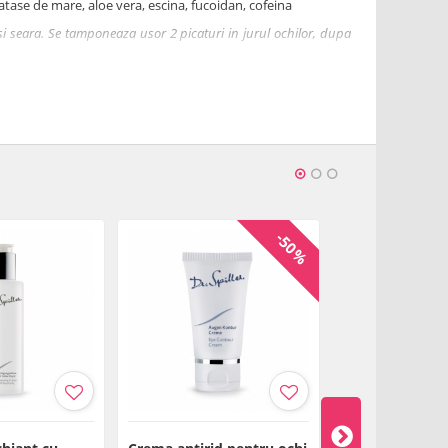
atase de mare, aloe vera, escina, fucoidan, cofeina
 si seara. Se tamponeaza usor 2 picaturi in jurul ochilor, dupa
gel pentru ochi. in cazul ochilor iritati si umflati, se pune pe
bata cu cateva picaturi din fiola, se lasa sa actioneze 5-10
Aloe Barbadensis Leaf Juice, Pentylene Glycol, Tocopheryl
yceryl Stearate, Sodium Hyaluronate, Ascophyllum Nodosum
 Lecithin, Xanthan Gum, Escin, Caffeine, Alcohol Denat.,
yzed Wheat Protein, Lactic Acid, Ethylhexylglycerin,
thanol, Parfum (Fragrance), Geraniol, Citronellol
-50%
uni de la prima deschidere a produsului.
Descarca