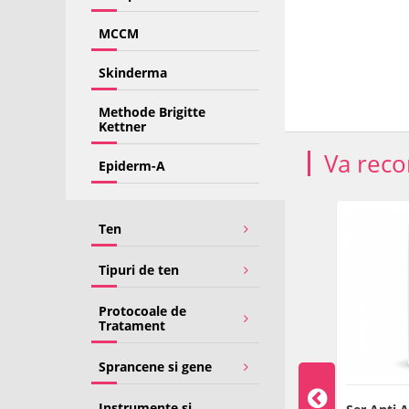
MCCM
Skinderma
Methode Brigitte
Kettner
Va rec
Epiderm-A
Ten
Tipuri de ten
Protocoale de
Tratament
Sprancene si gene
Instrumente si