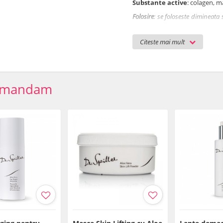
Substante active
: colagen, m
Folosire
: se foloseste dimineata
care se poate folosi o crema sau 
ochi o discheta din bumbac imbi
Citeste mai mult
minute.
Cantitate: 5 ml
Ingrediente
: Aqua (Water), 
Acetate, Cetearyl Alcohol, Gl
omandam
Extract, Hydrolyzed Collagen,
Potassium Palmitoyl Hydrol
Potassium Phosphate, Phenoxye
Termen de valabilitate
: 6 l
Plan de tratament
Tratament de Lifting