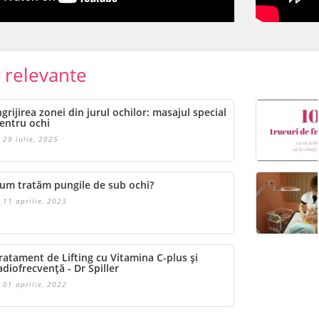
e relevante
ngrijirea zonei din jurul ochilor: masajul special
entru ochi
29 iulie, 2025
um tratăm pungile de sub ochi?
11 aprilie, 2023
ratament de Lifting cu Vitamina C-plus și
adiofrecvență - Dr Spiller
01 aprilie, 2022