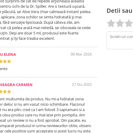
st surprins de cât de repede acționează această
 pentru ochi de la Dr. Spiller. Are o textură ușoară,
Detii sau
e plăcută, iar Aloe Vera chiar calmează instant pielea.
aplicare, zona ochilor se simte hidratată și mai
, fără senzație lipicioasă. După câteva zile, am
vat că pielea arată mai netedă, iar oboseala se vede
uțin. Deși are doar 5 ml, produsul este foarte
ntrat și își face treaba excelent.
U ELENA
08 Mar 2026
ente
ENEAGRA CARMEN
27 Oct 2025
nt multumita de produs. Nu mi-a hidratat zona
or deloc si nu am vazut nicio schimbare. Flaconul
t nu era plin, cred ca l-am folosit 3 saptamani si a
 ceva produs care nu mai iese prin pompita. Am
asat un review si nu a fost aprobat. Din pacate, eu
mparat produsul in urma reviewurilor citite, observ
ar cele pozitive sunt acceptate si acest lucru nu este