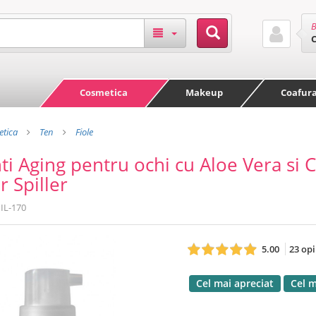
B
Cosmetica
Makeup
Coafur
tica
Ten
Fiole
nti Aging pentru ochi cu Aloe Vera si 
r Spiller
IL-170
5.00
23 opi
Cel mai apreciat
Cel 