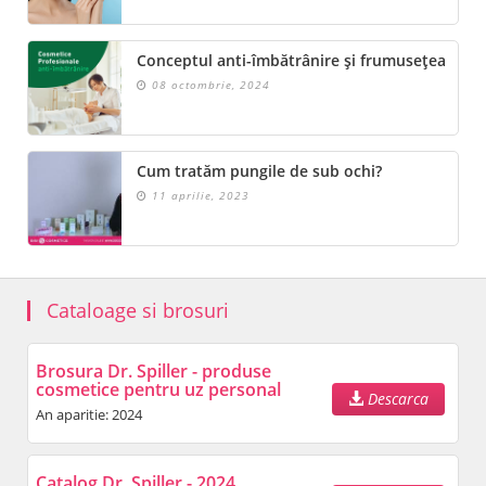
Conceptul anti-îmbătrânire și frumusețea
08 octombrie, 2024
Cum tratăm pungile de sub ochi?
11 aprilie, 2023
Cataloage si brosuri
Brosura Dr. Spiller - produse
cosmetice pentru uz personal
Descarca
An aparitie: 2024
Catalog Dr. Spiller - 2024