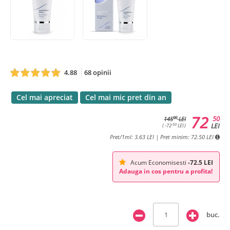
4.88
68 opinii
Cel mai apreciat
Cel mai mic pret din an
72
50
00
145
LEI
LEI
-50
( -72
LEI )
Pret/1ml: 3.63 LEI | Pret minim: 72.50 LEI
Acum Economisesti
-72.5 LEI
Adauga in cos pentru a profita!
buc.