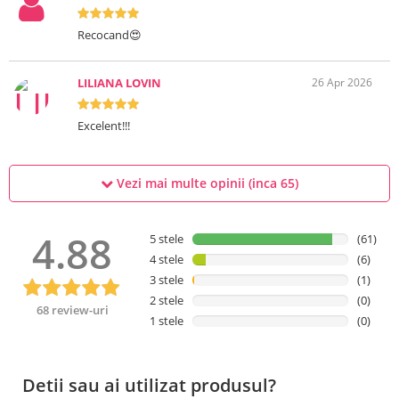
Recocand😍
LILIANA LOVIN
26 Apr 2026
Excelent!!!
Vezi mai multe opinii (inca
65
)
4.88
5 stele
(61)
4 stele
(6)
3 stele
(1)
2 stele
(0)
68 review-uri
1 stele
(0)
Detii sau ai utilizat produsul?