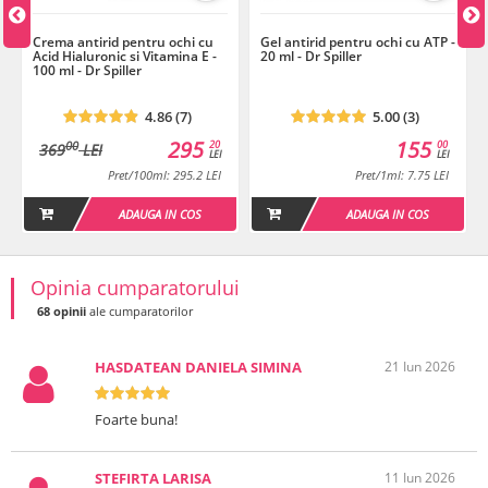
Crema antirid pentru ochi cu
Gel antirid pentru ochi cu ATP -
Acid Hialuronic si Vitamina E -
20 ml - Dr Spiller
100 ml - Dr Spiller
4.86 (7)
5.00 (3)
295
155
20
00
00
369
LEI
LEI
LEI
Pret/100ml: 295.2 LEI
Pret/1ml: 7.75 LEI
ADAUGA IN COS
ADAUGA IN COS
Opinia cumparatorului
68 opinii
ale cumparatorilor
HASDATEAN DANIELA SIMINA
21 Iun 2026
Foarte buna!
STEFIRTA LARISA
11 Iun 2026