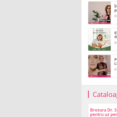
Î
p
E
d
P
L
Cataloa
Brosura Dr. S
pentru uz pe