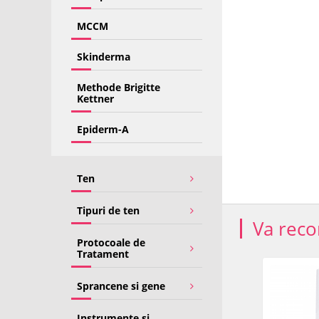
MCCM
Skinderma
Methode Brigitte
Kettner
Epiderm-A
Ten
Tipuri de ten
Va rec
Protocoale de
Tratament
PRET SPECIAL
-43%
Sprancene si gene
Instrumente si