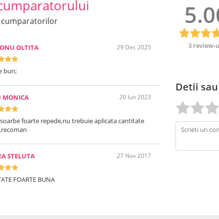
cumparatorului
5.0
 cumparatorilor
3 review-u
ONU OLTITA
29 Dec 2025
e bun;
Detii sau
U MONICA
20 Iun 2023
soarbe foarte repede,nu trebuie aplicata cantitate
,recoman
A STELUTA
27 Nov 2017
TATE FOARTE BUNA