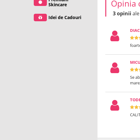
Opinia 
Skincare
3 opinii
ale
Idei de Cadouri
DIAC
foart
MIC
Se ab
mare
TODE
CALI