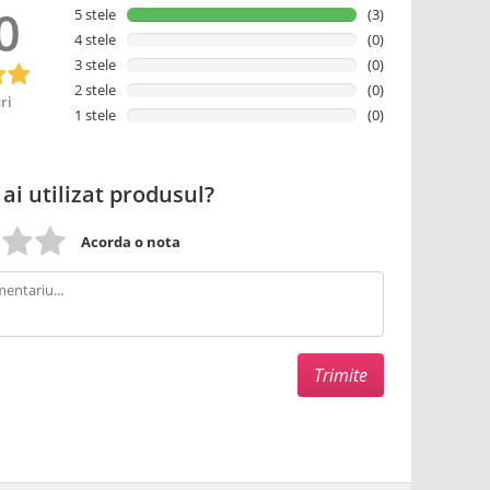
0
5 stele
(3)
4 stele
(0)
3 stele
(0)
2 stele
(0)
ri
1 stele
(0)
 ai utilizat produsul?
Acorda o nota