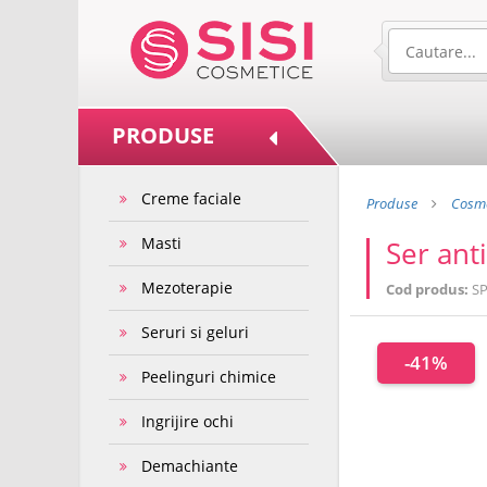
PRODUSE
Creme faciale
Produse
Cosme
Masti
Ser ant
Mezoterapie
Cod produs:
SP
Seruri si geluri
-41%
Peelinguri chimice
Ingrijire ochi
Demachiante