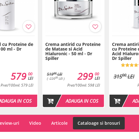
d cu Proteine de
Crema antirid cu Proteine
Crema antiri
00 ml - Dr
de Matase si Acid
cu Proteine 
Hialuronic - 50 ml - Dr
Acid Hialuron
Spiller
Dr Spiller
579
299
00
00
00
519
LEI
00
315
LEI
LEI
LEI
00
( -220
LEI )
Pret/100ml: 579 LEI
Pret/100ml: 598 LEI
ADAUGA IN COS
ADAUGA IN COS
AD
eview-uri
Video
Articole
Cataloage si brosuri