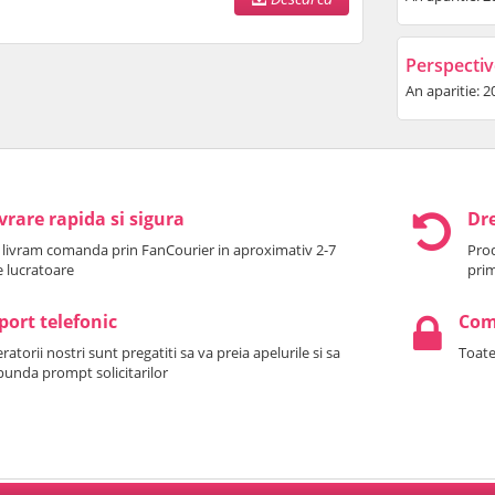
Perspectiv
An aparitie: 2
vrare rapida si sigura
Dre
 livram comanda prin FanCourier in aproximativ 2-7
Prod
le lucratoare
prim
port telefonic
Come
atorii nostri sunt pregatiti sa va preia apelurile si sa
Toate
punda prompt solicitarilor