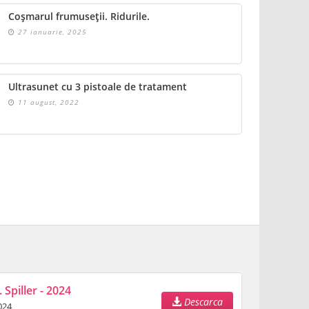
Coșmarul frumuseții. Ridurile.
27 ianuarie, 2025
Ultrasunet cu 3 pistoale de tratament
11 august, 2022
 Spiller - 2024
Descarca
024