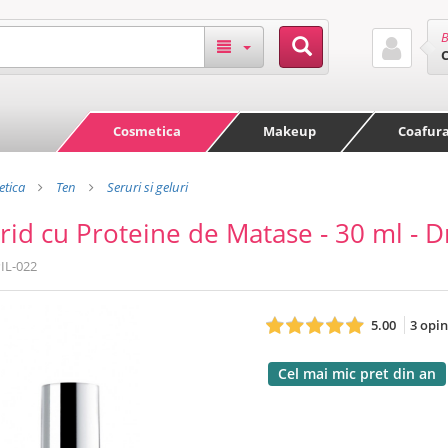
B
Cosmetica
Makeup
Coafur
tica
Ten
Seruri si geluri
irid cu Proteine de Matase - 30 ml - Dr
IL-022
5.00
3 opin
Cel mai mic pret din an