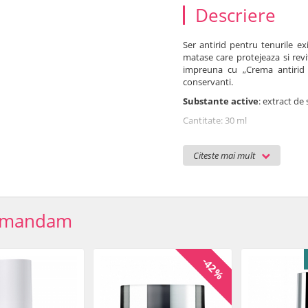
Descriere
Ser antirid pentru tenurile e
matase care protejeaza si revi
impreuna cu „Crema antirid 
conservanti.
Substante active
: extract de
Cantitate: 30 ml
Ingrediente
: Aqua (Water), P
Citeste mai mult
Sphenanthera Fruit Extract, Cit
Gum, Citrus Aurantium Bergami
Peel Oil*, PEG-40 Hydrogenate
Disodium EDTA, Aroma (Essentia
*component al uleiurilor esent
omandam
Termen de valabilitate
: 6 l
Plan de tratament
-42%
Tratament pentru tenuril