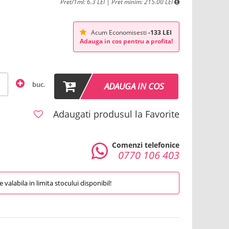
Pret/1ml: 6.3 LEI | Pret minim: 215.00 LEI
Acum Economisesti
-133 LEI
Adauga in cos pentru a profita!
buc.
ADAUGA IN COS
Adaugati produsul la Favorite
Comenzi telefonice
0770 106 403
valabila in limita stocului disponibil!