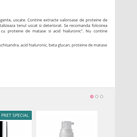
xigente, uscate. Contine extracte valoroase de proteine de
talizeaza tenul uscat si deteriorat. Se recomanda folosirea
cu proteine de matase si acid hialuronic". Nu contine
 schisandra, acid hialuronic, beta glucan, proteine de matase
entylene Glycol, Sodium Hyaluronate, Schizandra
rus Paradisi (Grapefruit) Peel Oil*, Hydrolyzed Silk, Xanthan
a (Bergamot) Fruit Oil*, Citrus Aurantium Dulcis (Orange)
d Castor Oil, Sodium Carboxymethyl Beta-Glucan,
l Oils), Limonene*, Linalool*, Citronellol*, Geraniol*
iale naturale
uni de la prima deschidere a produsului.
PRET SPECIAL
e uscate, deshidratate, alipice
Descarca