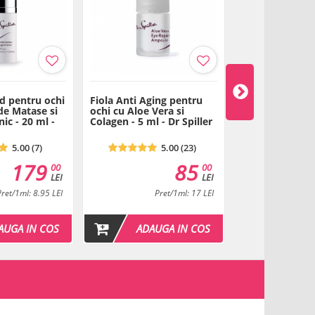
d pentru ochi
Fiola Anti Aging pentru
Lotiune tonica
de Matase si
ochi cu Aloe Vera si
Vera pentru ten
ic - 20 ml -
Colagen - 5 ml - Dr Spiller
200 ml - Dr Spil
5.00 (7)
5.00 (23)
179
85
00
00
LEI
LEI
Pret/1ml: 8.95 LEI
Pret/1ml: 17 LEI
Pret/1
AUGA IN COS
ADAUGA IN COS
ADAU