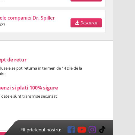
ele companiei Dr. Spiller
Descarca
023
pt de retur
usele se pot returna in termen de 14 zile de la
ire
nzi si plati 100% sigure
 datele sunt transmise securizat
Fii prietenul nostru: