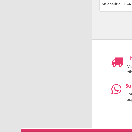
An aparitie: 2024
Li
Va
zi
Su
Oper
ras