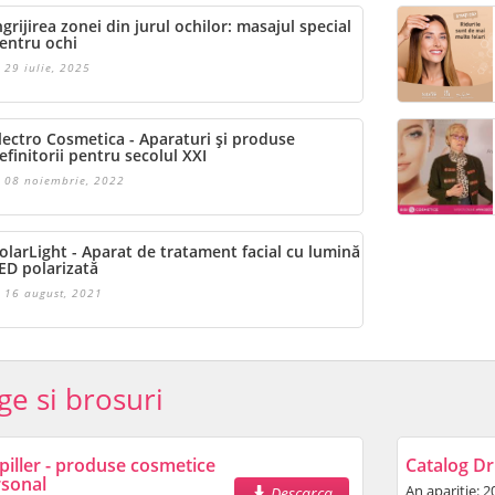
ngrijirea zonei din jurul ochilor: masajul special
entru ochi
29 iulie, 2025
lectro Cosmetica - Aparaturi și produse
efinitorii pentru secolul XXI
08 noiembrie, 2022
olarLight - Aparat de tratament facial cu lumină
ED polarizată
16 august, 2021
ge si brosuri
piller - produse cosmetice
Catalog Dr.
rsonal
An aparitie: 2
Descarca