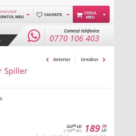
una ziua!
COSUL
FAVORITE
CONTUL MEU
MEU
Comenzi telefonice
0770 106 403
a
Anterior
Următor
 Spiller
ii
189
00
00
322
LEI
LEI
00
( -133
LEI )