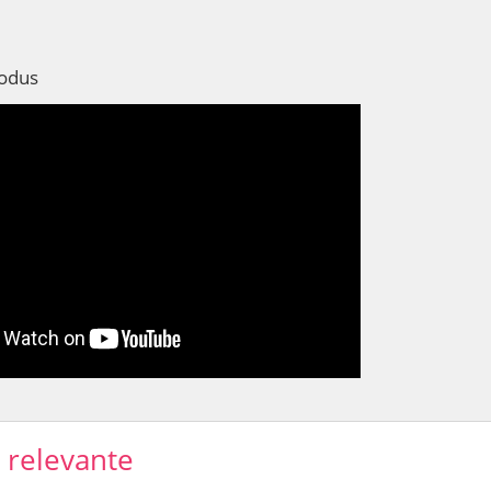
rodus
e relevante