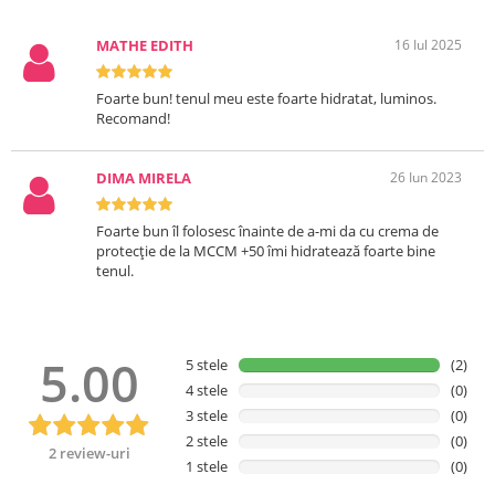
MATHE EDITH
16 Iul 2025
Foarte bun! tenul meu este foarte hidratat, luminos.
Recomand!
DIMA MIRELA
26 Iun 2023
Foarte bun îl folosesc înainte de a-mi da cu crema de
protecție de la MCCM +50 îmi hidratează foarte bine
tenul.
5.00
5 stele
(2)
4 stele
(0)
3 stele
(0)
2 stele
(0)
2 review-uri
1 stele
(0)