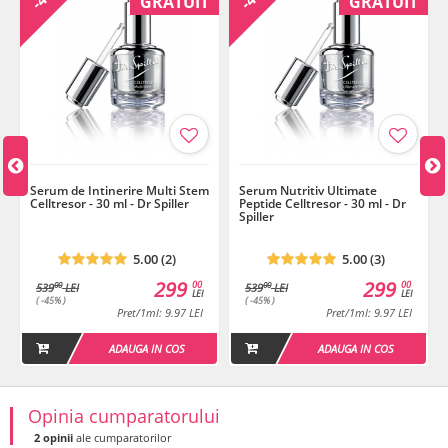
GRATUIT
GRATUIT
Sodium Carrageenan, Sea Salt, Urea, Algin, Glyceryl Polyacrylate,
Polysorbate 20, Hydroxypropyl Methylcellulose, Ethylhexylglycerin,
Magnesium Sulfate, Caprylyl Glycol, Disodium Phosphate, Lactic
Acid, Potassium Phosphate, Phenoxyethanol, Parfum (Fragrance),
Hexyl Cinnamal, Limonene
Termen de valabilitate
: 6 luni de la prima deschidere a produsului.
Dr. Spiller - Pure SkinCare Solutions
Serum de Intinerire Multi Stem
Serum Nutritiv Ultimate
Celltresor - 30 ml - Dr Spiller
Peptide Celltresor - 30 ml - Dr
Spiller
5.00 (2)
5.00 (3)
299
299
00
00
00
00
539
LEI
539
LEI
LEI
LEI
( -45% )
( -45% )
Pret/1ml: 9.97 LEI
Pret/1ml: 9.97 LEI
ADAUGA IN COS
ADAUGA IN COS
Opinia cumparatorului
2 opinii
ale cumparatorilor