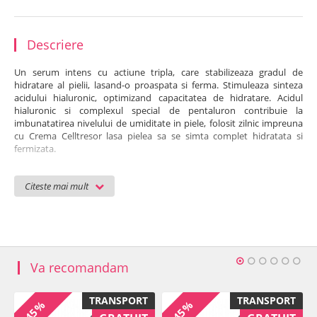
Descriere
Un serum intens cu actiune tripla, care stabilizeaza gradul de
hidratare al pielii, lasand-o proaspata si ferma. Stimuleaza sinteza
acidului hialuronic, optimizand capacitatea de hidratare. Acidul
hialuronic si complexul special de pentaluron contribuie la
imbunatatirea nivelului de umiditate in piele, folosit zilnic impreuna
cu Crema Celltresor lasa pielea sa se simta complet hidratata si
fermizata.
Ingrediente principale
: Pentaluron + compusi
Citeste mai mult
Folosire
dupa demachiere si tonifiere, aplicati dimineata si seara
cateva picaturi din serum pe fata, gat, decolteu cu ajutorul pipetei si
masati usor de la linia mediana a fetei spre exterior (dinspre nas spre
urechi).
Cantitate: 30 ml
Va recomandam
Ingrediente
: Aqua (Water), Pentylene Glycol, Butylene Glycol,
Glycerin, Sodium Hyaluronate, Trehalose, Disodium Acetyl
TRANSPORT
TRANSPORT
-45%
-45%
Glucosamine Phosphate, Sodium Glucuronate, Serine, Pullulan,