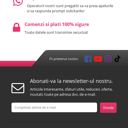
Operatorii nostri sunt pregatiti sa va preia apelurile
si sa raspunda prompt solicitarilor
Comenzi si plati 100% sigure
Toate datele sunt transmise securizat
Fii prietenul nostru:
Abonati-va la newsletter-ul nostru.
Articole interesante, sfaturi utile, reduceri, oferte,
noutati; toate pe adresa dvs. de e-mail.