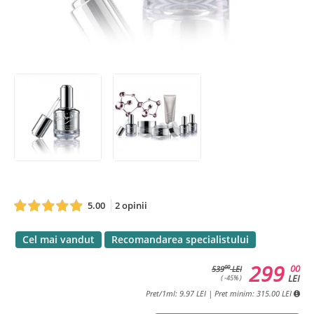
5.00
2 opinii
Cel mai vandut
Recomandarea specialistului
299
00
00
539
LEI
LEI
( -45% )
Pret/1ml: 9.97 LEI | Pret minim: 315.00 LEI