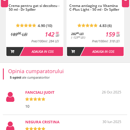
Crema pentru gat si decolteu -
Crema antiaging cu Vitamina
50 ml - Dr Spiller
C-Plus Light - 50 ml - Dr Spiller
Tratament Special pentru gat si decolteu
Descarca
4.90 (10)
4.83 (6)
142
159
00
00
00
00
189
LEI
282
LEI
LEI
LEI
00
( -123
LEI )
Pret/100ml: 284 LEI
Pret/100ml: 318 LEI
ADAUGA IN COS
ADAUGA IN COS
Opinia cumparatorului
5 opinii
ale cumparatorilor
FANCSALI JUDIT
26 Oct 2025
10
NEGURA CRISTINA
30 Iun 2025