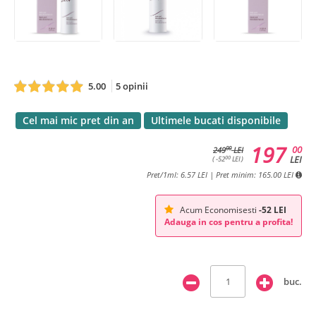
5.00
5 opinii
Cel mai mic pret din an
Ultimele bucati disponibile
197
00
00
249
LEI
LEI
00
( -52
LEI )
Pret/1ml: 6.57 LEI | Pret minim: 165.00 LEI
Acum Economisesti
-52 LEI
Adauga in cos pentru a profita!
buc.