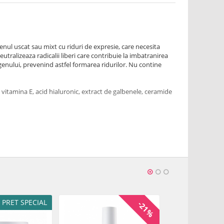
nul uscat sau mixt cu riduri de expresie, care necesita
eutralizeaza radicalii liberi care contribuie la imbatranirea
agenului, prevenind astfel formarea ridurilor. Nu contine
, vitamina E, acid hialuronic, extract de galbenele, ceramide
fiere, se foloseste ca si crema de zi. Se maseaza in piele pana
oe Barbadensis Leaf Juice, Ethylhexyl Stearate, Cetearyl
eryl Stearate, Butylene Glycol, Ethylhexyl
Palmitoyl Hydrolyzed Wheat Protein, Persea Gratissima
tate, Sodium Hyaluronate, Tocopherol, Ceramide NG,
nthan Gum, Lecithin, Ascorbyl Palmitate, Dimethicone,
te Crosspolymer, Disodium EDTA, Sodium Hydroxide,
PRET SPECIAL
-21%
rfum (Fragrance), Limonene, Linalool, Geraniol, Citronellol
ni de la prima deschidere a produsului.