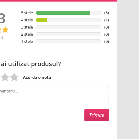
3
5 stele
(5)
4 stele
(1)
3 stele
(0)
2 stele
(0)
ri
1 stele
(0)
 ai utilizat produsul?
Acorda o nota