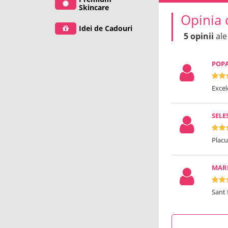
Skincare
Opinia 
Idei de Cadouri
5 opinii
ale
POPA
Exce
SELE
Placu
MAR
Sant 