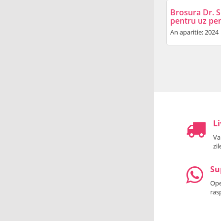
Brosura Dr. S
pentru uz pe
An aparitie: 2024
Li
Va
zi
Su
Oper
ras