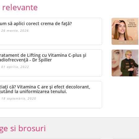
e relevante
um să aplici corect crema de față?
26 martie, 2026
ratament de Lifting cu Vitamina C-plus și
adiofrecvență - Dr Spiller
01 aprilie, 2022
tiați că? Vitamina C are și efect decolorant,
jutând la uniformizarea tenului.
18 septembrie, 2020
ge si brosuri