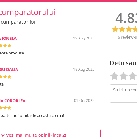
cumparatorului
4.8
 cumparatorilor
6 review-u
 IONELA
19 Aug 2023
lente produse
Detii sau
SIU DALIA
18 Aug 2023
ta
IA COROBLEA
01 Oct 2022
foarte multumita de aceasta crema!
Vezi mai multe opinii (inca
2
)