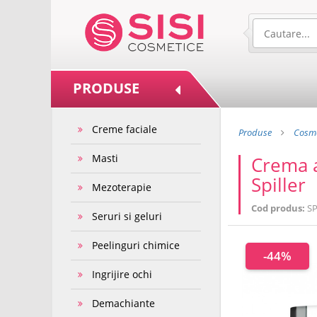
PRODUSE
Creme faciale
Produse
Cosme
Masti
Crema a
Spiller
Mezoterapie
Cod produs:
SP
Seruri si geluri
Peelinguri chimice
-44%
Ingrijire ochi
Demachiante