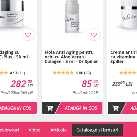
Plan de tratament
Tratament de Lifting cu 
Plan de tratament
iaging cu
Fiola Anti Aging pentru
Crema antir
-Plus - 50 ml -
ochi cu Aloe Vera si
cu vitamina E
Colagen - 5 ml - Dr Spiller
Spiller
Tratament profesional c
4.91 (11)
5.00 (23)
282
85
00
00
00
239
LEI
LEI
LEI
Pret/100ml: 564 LEI
Pret/1ml: 17 LEI
Pr
ADAUGA IN COS
ADAUGA IN COS
AD
eview-uri
Video
Articole
Cataloage si brosuri