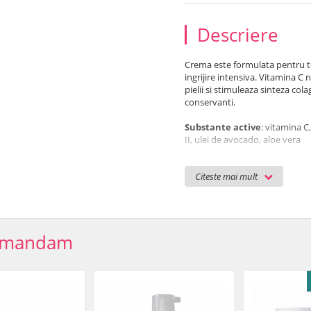
Descriere
Crema este formulata pentru te
ingrijire intensiva. Vitamina C n
pielii si stimuleaza sinteza col
conservanti.
Substante active
: vitamina C
II, ulei de avocado, aloe vera
Folosire:
dupa demachiere si toni
se absoarbe.
Citeste mai mult
Cantitate: 50 ml
Ingrediente
: Aqua (Water), Al
Alcohol, Pentylene Glycol, Glyc
Methoxycinnamate, Potassium 
omandam
(Avocado) Oil, Tocopheryl Ace
Sodium Ascorbyl Phosphate, Xa
Acrylates/C10-30 Alkyl Acryla
Glyceryl Oleate, Citric Acid, Pa
Termen de valabilitate:
6 lu