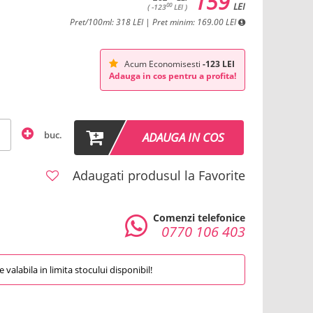
159
LEI
00
( -123
LEI )
Pret/100ml: 318 LEI | Pret minim: 169.00 LEI
Acum Economisesti
-123 LEI
Adauga in cos pentru a profita!
buc.
ADAUGA IN COS
Adaugati produsul la Favorite
Comenzi telefonice
0770 106 403
valabila in limita stocului disponibil!