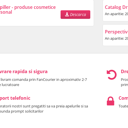
piller - produse cosmetice
Catalog Dr.
rsonal
An aparitie: 2
Descarca
Perspectiv
An aparitie: 2
vrare rapida si sigura
Dre
 livram comanda prin FanCourier in aproximativ 2-7
Prod
le lucratoare
prim
port telefonic
Come
atorii nostri sunt pregatiti sa va preia apelurile si sa
Toate
punda prompt solicitarilor