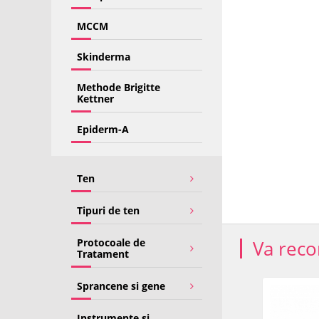
MCCM
Skinderma
Methode Brigitte
Kettner
Epiderm-A
Ten
Tipuri de ten
Protocoale de
Va rec
Tratament
Sprancene si gene
PRET SPECIAL
-22%
Instrumente si