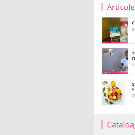
Articol
C
T
r
Ș
a
Cataloa