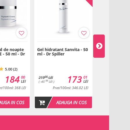
Vitamina C-plus si radiofrecventa
Descarca
id de noapte
Gel hidratant Sanvita - 50
Masca Skin Lift
 - 50 ml - Dr
ml - Dr Spiller
Vera - 100 g - D
u Vitamina C
Descarca
5.00 (2)
184
173
00
01
00
00
219
LEI
399
LEI
LEI
LEI
-99
00
( -45
LEI )
( -92
LEI )
et/100ml: 368 LEI
Pret/100ml: 346.02 LEI
Pret
AUGA IN COS
ADAUGA IN COS
ADAU