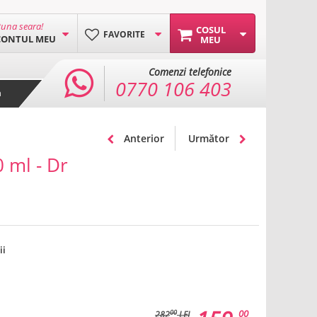
una seara!
COSUL
FAVORITE
CONTUL MEU
MEU
Comenzi telefonice
0770 106 403
a
Anterior
Următor
 ml - Dr
ii
00
00
282
LEI