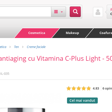
B
Cosmetica
Makeup
Coafur
tica
Ten
Creme faciale
ntiaging cu Vitamina C-Plus Light - 50
IL-035
4.83
6 opin
Cel mai vandut