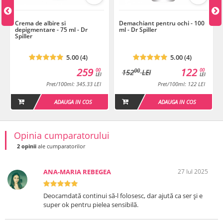
Crema de albire si
Demachiant pentru ochi - 100
depigmentare - 75 ml - Dr
ml - Dr Spiller
Spiller
5.00 (4)
5.00 (4)
259
122
00
00
00
152
LEI
LEI
LEI
Pret/100ml: 345.33 LEI
Pret/100ml: 122 LEI
ADAUGA IN COS
ADAUGA IN COS
Opinia cumparatorului
2 opinii
ale cumparatorilor
ANA-MARIA REBEGEA
27 Iul 2025
Deocamdată continui să-l folosesc, dar ajută ca ser și e
super ok pentru pielea sensibilă.