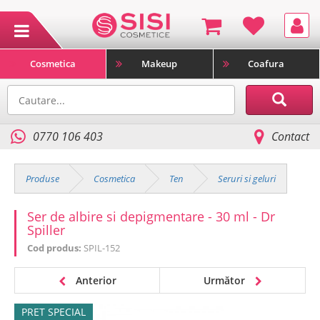
Cosmetica
Makeup
Coafura
0770 106 403
Contact
Produse
Cosmetica
Ten
Seruri si geluri
Ser de albire si depigmentare - 30 ml - Dr
Spiller
Cod produs:
SPIL-152
Anterior
Următor
PRET SPECIAL