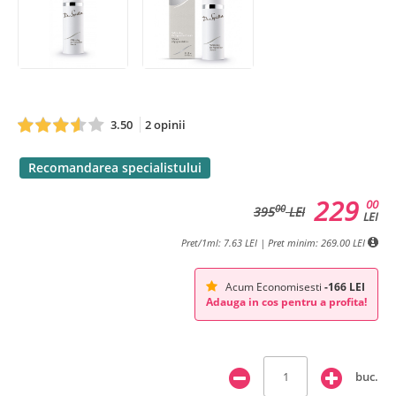
3.50
2 opinii
Recomandarea specialistului
229
00
00
395
LEI
LEI
Pret/1ml: 7.63 LEI | Pret minim: 269.00 LEI
Acum Economisesti
-166 LEI
Adauga in cos pentru a profita!
buc.