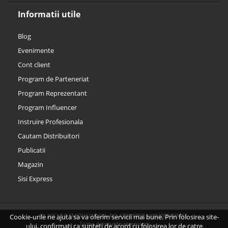
Informatii utile
Blog
Evenimente
Cont client
Program de Parteneriat
Program Reprezentant
Program Influencer
Instruire Profesionala
Cautam Distribuitori
Publicatii
Magazin
Sisi Express
© 2011 SC EMERIGOS SRL RO 15339782, J2003000403051
Cookie-urile ne ajuta sa va oferim servicii mai bune. Prin folosirea site-
Toate drepturile rezervate.
ului, confirmati ca sunteti de acord cu folosirea lor de catre