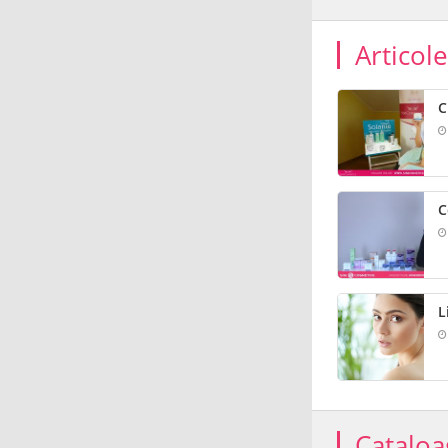
Articol
C
C
L
Cataloa