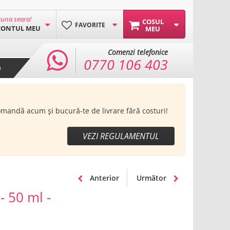
una seara!
COSUL
FAVORITE
CONTUL MEU
MEU
Comenzi telefonice
0770 106 403
a
Comandă acum și bucură-te de livrare fără costuri!
VEZI REGULAMENTUL
Anterior
Următor
- 50 ml -