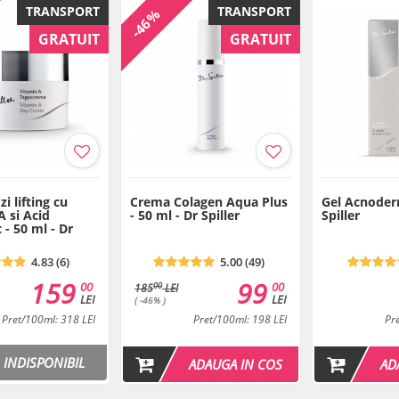
TRANSPORT
TRANSPORT
-46%
Dr. Spiller - Pure SkinCare Solu
GRATUIT
GRATUIT
i lifting cu
Crema Colagen Aqua Plus
Gel Acnoderm
A si Acid
- 50 ml - Dr Spiller
Spiller
 - 50 ml - Dr
4.83 (6)
5.00 (49)
159
99
00
00
00
185
LEI
LEI
LEI
( -46% )
Pret/100ml: 318 LEI
Pret/100ml: 198 LEI
Pr
INDISPONIBIL
ADAUGA IN COS
AD