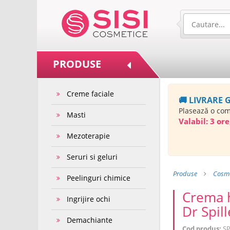
PRODUSE
Creme faciale
🚚 LIVRARE 
Plasează o co
Masti
Valabil:
3 ore
Mezoterapie
Seruri si geluri
Produse
Cosme
Peelinguri chimice
Crema h
Ingrijire ochi
Dr Spill
Demachiante
Cod produs:
SP