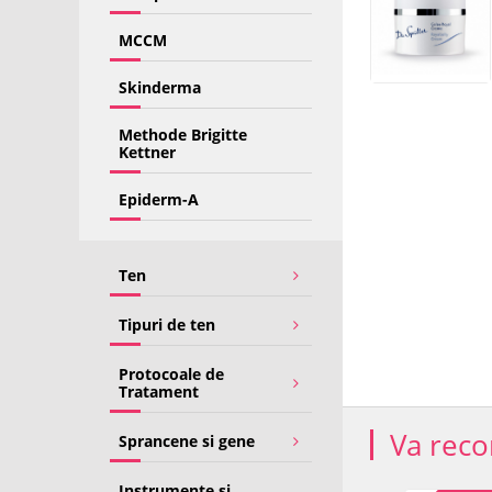
MCCM
Skinderma
Methode Brigitte
Kettner
Epiderm-A
Ten
Tipuri de ten
Protocoale de
Tratament
Va rec
Sprancene si gene
Instrumente si