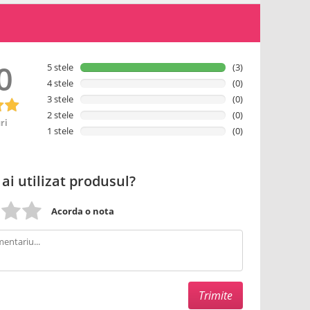
0
5 stele
(3)
4 stele
(0)
3 stele
(0)
2 stele
(0)
ri
1 stele
(0)
 ai utilizat produsul?
Acorda o nota