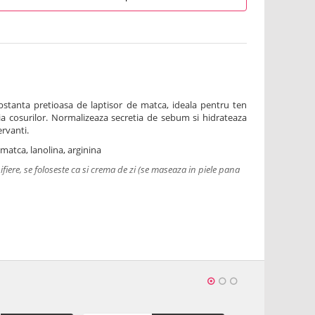
stanta pretioasa de laptisor de matca, ideala pentru ten
tia cosurilor. Normalizeaza secretia de sebum si hidrateaza
rvanti.
 matca, lanolina, arginina
iere, se foloseste ca si crema de zi (se maseaza in piele pana
thylhexyl Stearate, Pentylene Glycol, Hydrogenated
 Ethylhexyl Methoxycinnamate, Myristyl Lactate, Lanolin
talline Wax, Ceteareth-25, Royal Jelly, Lanolin, Arginine,
0 Alkyl Acrylate Crosspolymer, Glyceryl Stearate, Disodium
l Salicylate, Hexyl Cinnamal, Linalool, Citronellol,
uni de la prima deschidere a produsului.