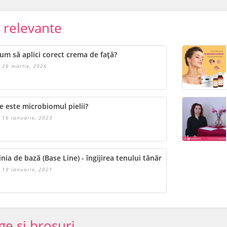
e relevante
um să aplici corect crema de față?
26 martie, 2026
e este microbiomul pielii?
16 ianuarie, 2023
inia de bază (Base Line) - îngijirea tenului tânăr
19 ianuarie, 2021
ge si brosuri