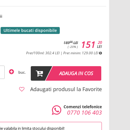
ii
Ultimele bucati disponibile
151
20
00
189
LEI
LEI
( -20% )
Pret/100ml: 302.4 LEI | Pret minim: 129.00 LEI
buc.
ADAUGA IN COS
Adaugati produsul la Favorite
Comenzi telefonice
0770 106 403
 valabila in limita stocului disponibil!