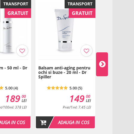
TRANSPORT
TRANSPORT
tions
GRATUIT
GRATUIT
 - 50 ml - Dr
Balsam anti-aging pentru
Fiola Anti Agin
ochi si buze - 20 ml - Dr
ochi cu Aloe Ve
Spiller
Colagen - 5 ml -
5.00 (4)
5.00 (5)
189
149
00
00
LEI
LEI
et/100ml: 378 LEI
Pret/1ml: 7.45 LEI
Pr
AUGA IN COS
ADAUGA IN COS
ADAU