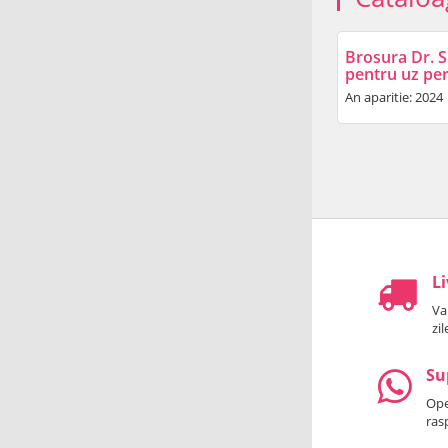
Brosura Dr. S
pentru uz pe
An aparitie: 2024
Li
Va
zi
Su
Oper
ras