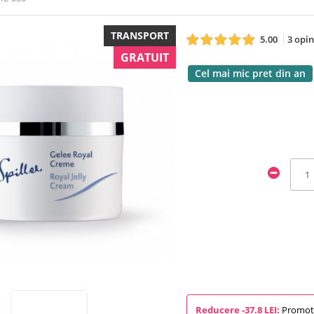
TRANSPORT
5.00
3 opin
GRATUIT
Cel mai mic pret din an
Reducere -37.8 LEI:
Promotie