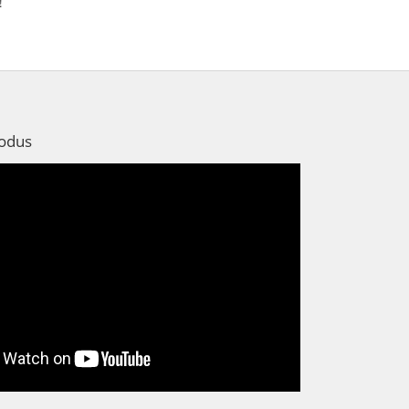
!
rodus