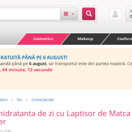
B
Cosmetica
Makeup
Coafur
GRATUITĂ PÂNĂ PE 6 AUGUST!
mandă până pe
6 august
, iar transportul este din partea noastră. 
, 44 minute, 11 secunde
tica
Ten
Creme faciale
idratanta de zi cu Laptisor de Matca 
er
IL-030