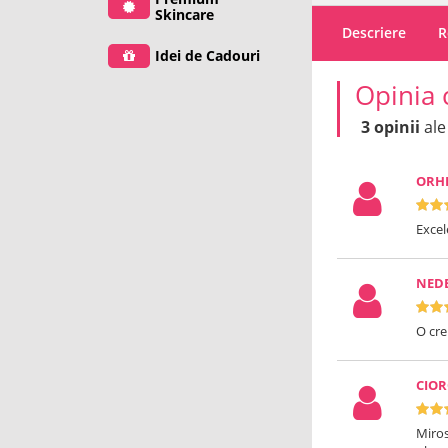
Skincare
Descriere
R
Idei de Cadouri
Opinia 
3 opinii
ale
ORH
Excel
NED
O cre
CIOR
Miros