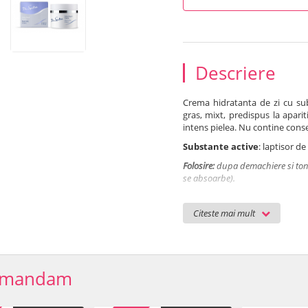
Descriere
Crema hidratanta de zi cu sub
gras, mixt, predispus la apari
intens pielea. Nu contine conse
Substante active
: laptisor de
Folosire:
dupa demachiere si tonif
se absoarbe).
Cantitate: 50 ml
Citeste mai mult
Ingrediente
: Aqua (Water), E
Polydecene, Propylene Glycol,
Alcohol, Hydrogenated Microcrys
Cetyl Alcohol, Acrylates/C10-3
EDTA, Parfum (Fragrance), Benzy
omandam
Limonene, Eugenol
Termen de valabilitate
: 6 l