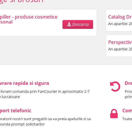
piller - produse cosmetice
Catalog Dr.
rsonal
An aparitie: 2
Descarca
Perspectiv
An aparitie: 2
vrare rapida si sigura
Dre
 livram comanda prin FanCourier in aproximativ 2-7
Prod
le lucratoare
prim
port telefonic
Come
atorii nostri sunt pregatiti sa va preia apelurile si sa
Toate
punda prompt solicitarilor