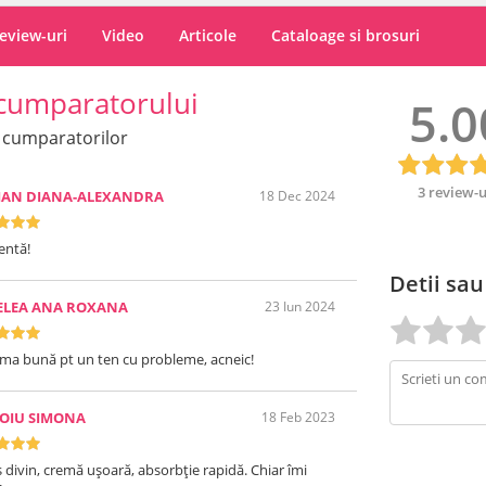
eview-uri
Video
Articole
Cataloage si brosuri
cumparatorului
5.0
 cumparatorilor
3 review-u
IAN DIANA-ALEXANDRA
18 Dec 2024
entă!
Detii sau
ELEA ANA ROXANA
23 Iun 2024
ma bună pt un ten cu probleme, acneic!
OIU SIMONA
18 Feb 2023
 divin, cremă ușoară, absorbție rapidă. Chiar îmi