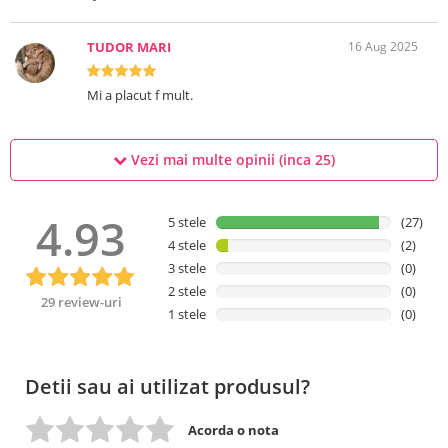
TUDOR MARI
16 Aug 2025
Mi a placut f mult.
Vezi mai multe opinii (inca
25
)
4.93
5 stele
(27)
4 stele
(2)
3 stele
(0)
2 stele
(0)
29 review-uri
1 stele
(0)
Detii sau ai utilizat produsul?
Acorda o nota