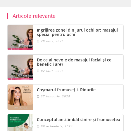
Articole relevante
Îngrijirea zonei din jurul ochilor: masajul
special pentru ochi
29 iulie, 2025
De ce ai nevoie de masajul facial și ce
beneficii are?
02 iulie, 2025
Coșmarul frumuseții. Ridurile.
27 ianuarie, 2025
Conceptul anti-îmbătrânire și frumusețea
08 octombrie, 2024