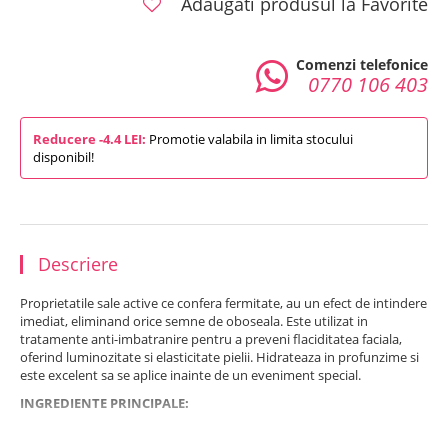
Adaugati produsul la Favorite
Comenzi telefonice
0770 106 403
Reducere -4.4 LEI:
Promotie valabila in limita stocului
disponibil!
Descriere
Proprietatile sale active ce confera fermitate, au un efect de intindere
imediat, eliminand orice semne de oboseala. Este utilizat in
tratamente anti-imbatranire pentru a preveni flaciditatea faciala,
oferind luminozitate si elasticitate pielii. Hidrateaza in profunzime si
este excelent sa se aplice inainte de un eveniment special.
INGREDIENTE PRINCIPALE:
Acid ascorbic