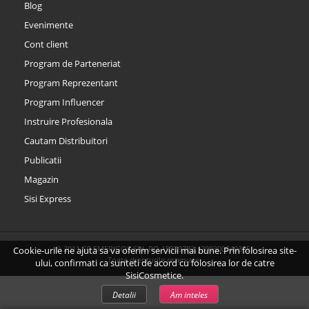
Blog
Evenimente
Cont client
Program de Parteneriat
Program Reprezentant
Program Influencer
Instruire Profesionala
Cautam Distribuitori
Publicatii
Magazin
Sisi Express
© 2011 SC EMERIGOS SRL RO 15339782, J2003000403051
Cookie-urile ne ajuta sa va oferim servicii mai bune. Prin folosirea site-
Toate drepturile rezervate.
ului, confirmati ca sunteti de acord cu folosirea lor de catre
SisiCosmetice.
Detalii
Am inteles