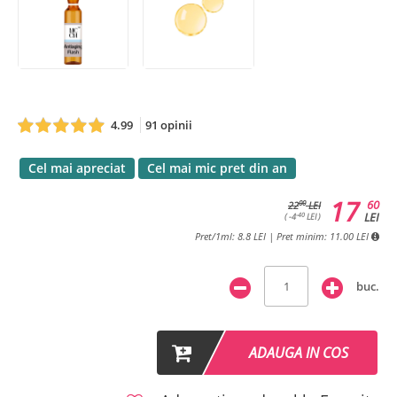
4.99
91 opinii
Cel mai apreciat
Cel mai mic pret din an
17
60
00
22
LEI
LEI
-40
( -4
LEI )
Pret/1ml: 8.8 LEI | Pret minim: 11.00 LEI
buc.
ADAUGA IN COS