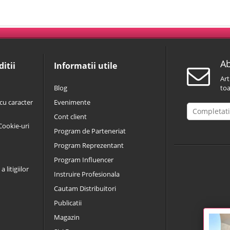
Ab
itii
Informatii utile
Art
Blog
toa
cu caracter
Evenimente
Cont client
 Cookie-uri
Program de Parteneriat
Program Reprezentant
Program Influencer
 litigiilor
Instruire Profesionala
Cautam Distribuitori
Publicatii
Magazin