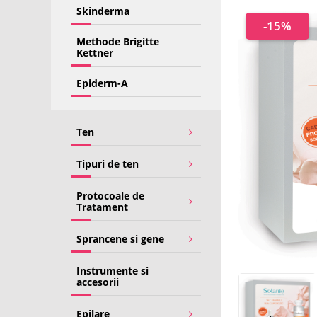
Skinderma
-15%
Methode Brigitte
Kettner
Epiderm-A
Ten
Tipuri de ten
Protocoale de
Tratament
Sprancene si gene
Instrumente si
accesorii
Epilare