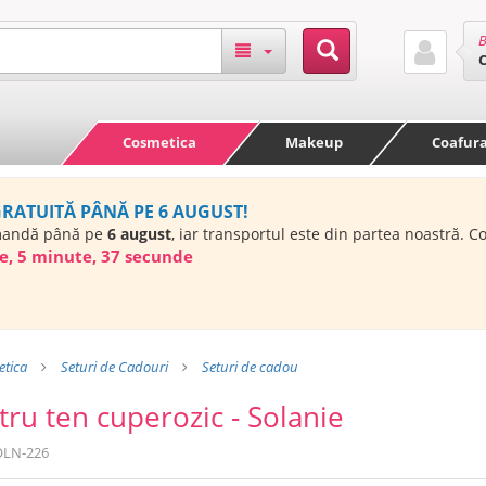
B
Cosmetica
Makeup
Coafur
GRATUITĂ PÂNĂ PE 6 AUGUST!
mandă până pe
6 august
, iar transportul este din partea noastră. 
e, 5 minute, 36 secunde
tica
Seturi de Cadouri
Seturi de cadou
tru ten cuperozic - Solanie
OLN-226