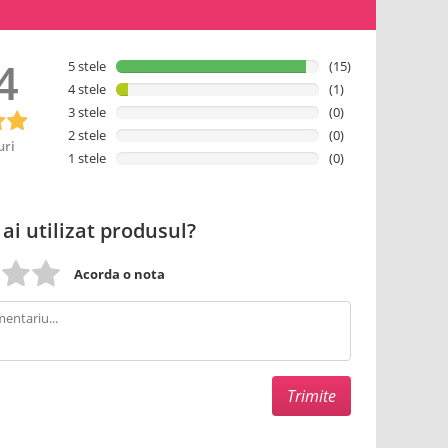
4
5 stele
(15)
4 stele
(1)
3 stele
(0)
2 stele
(0)
uri
1 stele
(0)
 ai utilizat produsul?
Acorda o nota