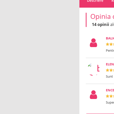
Descriere
R
Opinia 
14 opinii
al
BAL
Pentr
ELE
Sunt 
ENC
Supe