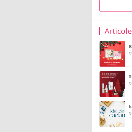
Articol
B
S
I