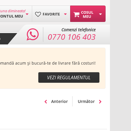
una dimineata!
COSUL
FAVORITE
CONTUL MEU
MEU
Comenzi telefonice
0770 106 403
a
Comandă acum și bucură-te de livrare fără costuri!
VEZI REGULAMENTUL
Anterior
Următor