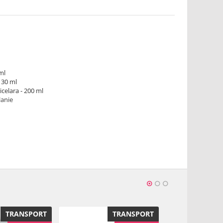
ml
 30 ml
celara - 200 ml
lanie
a in extracte de plante medicinale confera ingrijirea
ulari, imbunatateste circulatia, reduce roseata si
ct calmant pentru ten. Accelereaza regenerarea colagenului
ielii. Tenul isi recapata culoarea si structura. Substante
ba/de masline, vitamina B6, E si PP, extracte de ginkgo, de
ita, de castan, pentavitina, pantenol. Fara parfum, ulei de
enul curat.
ml
TRANSPORT
TRANSPORT