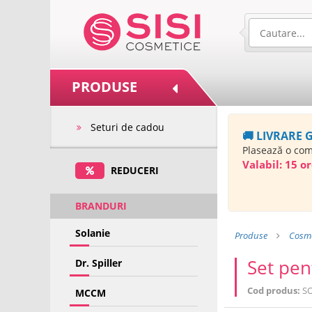
PRODUSE
Seturi de cadou
🚚 LIVRARE 
Plasează o co
Valabil:
15 or
REDUCERI
BRANDURI
Solanie
Produse
Cosme
Set pen
Dr. Spiller
Cod produs:
S
MCCM