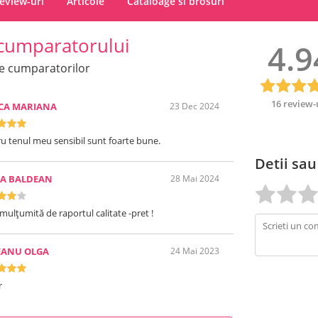
eview-uri
Articole
Cataloage si brosuri
cumparatorului
4.9
e cumparatorilor
16 review-
ICA MARIANA
23 Dec 2024
u tenul meu sensibil sunt foarte bune.
Detii sau
NA BALDEAN
28 Mai 2024
mulțumită de raportul calitate -pret !
EANU OLGA
24 Mai 2023
r