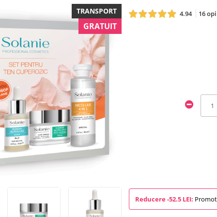
TRANSPORT
4.94
16 opi
GRATUIT
Reducere -52.5 LEI:
Promotie