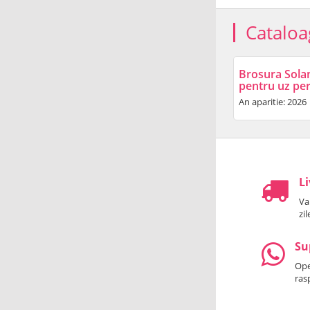
Cataloa
Brosura Sola
pentru uz pe
An aparitie: 2026
Li
Va
zi
Su
Oper
ras