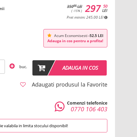
297
50
00
350
LEI
nii
LEI
( -15% )
Pret minim: 245.00 LEI
Acum Economisesti
-52.5 LEI
Adauga in cos pentru a profita!
buc.
ADAUGA IN COS
Adaugati produsul la Favorite
Comenzi telefonice
0770 106 403
 valabila in limita stocului disponibil!