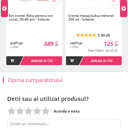
Crema de fata:
Crema de zi hidratanta cu lipozomi 250 ml - Este o crema cu
Set creme Alina pentru ten
Crema masaj kukui mineral -
absorbtie rapida ce asigura o hidratare ridicata. Continutul de
uscat, 30-40 ani - Solanie
250 ml - Solanie
vitamina A si E asigura vitaminizarea de durata a tenului.
5.00 (8)
689
125
25
61
00
00
919
LEI
159
LEI
LEI
LEI
( -25% )
( -21% )
Pret/100ml: 50.24 LEI
ADAUGA IN COS
ADAUGA IN COS
Opinia cumparatorului
Detii sau ai utilizat produsul?
Acorda o nota