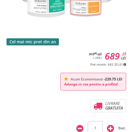
Cel mai mic pret din an
689
25
00
919
LEI
LEI
( -25% )
Pret minim: 643.30 LEI
Acum Economisesti
-229.75 LEI
Adauga in cos pentru a profita!
LIVRARE
GRATUITA
buc.