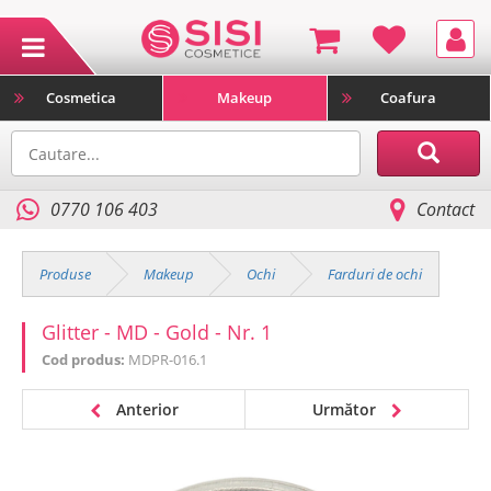
Cosmetica
Makeup
Coafura
0770 106 403
Contact
Produse
Makeup
Ochi
Farduri de ochi
Glitter - MD - Gold - Nr. 1
Cod produs:
MDPR-016.1
Anterior
Următor