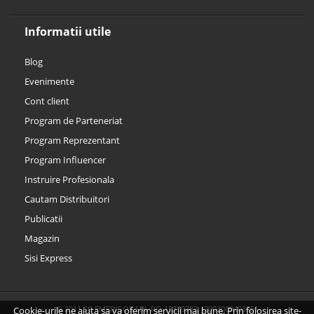
Informatii utile
Blog
Evenimente
Cont client
Program de Parteneriat
Program Reprezentant
Program Influencer
Instruire Profesionala
Cautam Distribuitori
Publicatii
Magazin
Sisi Express
© 2011 SC EMERIGOS SRL RO 15339782, J2003000403051
Cookie-urile ne ajuta sa va oferim servicii mai bune. Prin folosirea site-