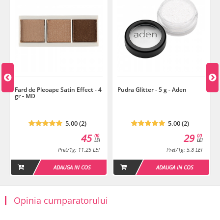
Fard de Pleoape Satin Effect - 4
Pudra Glitter - 5 g - Aden
gr - MD
5.00 (2)
5.00 (2)
45
29
00
00
LEI
LEI
Pret/1g: 11.25 LEI
Pret/1g: 5.8 LEI
ADAUGA IN COS
ADAUGA IN COS
Opinia cumparatorului