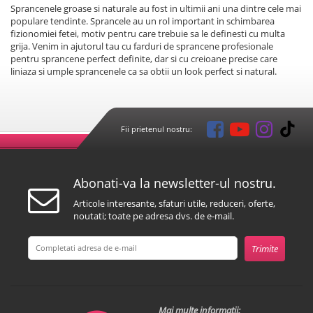
Sprancenele groase si naturale au fost in ultimii ani una dintre cele mai
populare tendinte. Sprancele au un rol important in schimbarea
fizionomiei fetei, motiv pentru care trebuie sa le definesti cu multa
grija. Venim in ajutorul tau cu farduri de sprancene profesionale
pentru sprancene perfect definite, dar si cu creioane precise care
liniaza si umple sprancenele ca sa obtii un look perfect si natural.
Fii prietenul nostru:
Abonati-va la newsletter-ul nostru.
Articole interesante, sfaturi utile, reduceri, oferte,
noutati; toate pe adresa dvs. de e-mail.
Mai multe informatii: