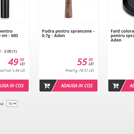
pentru
Pudra pentru sprancene -
Fard colora
9 ml - MD
0,7g - Aden
pentru spra
Aden
3.00 (1)
49
55
00
00
LEI
LEI
et/1ml: 5.44 LEI
Pret/1g: 78.57 LEI
UGA IN COS
ADAUGA IN COS
A
na: