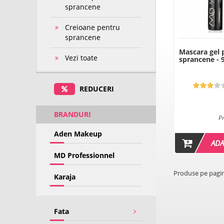
sprancene
Creioane pentru
sprancene
Mascara gel 
Vezi toate
sprancene - 
REDUCERI
BRANDURI
Pr
Aden Makeup
ADA
MD Professionnel
Produse pe pagi
Karaja
Fata