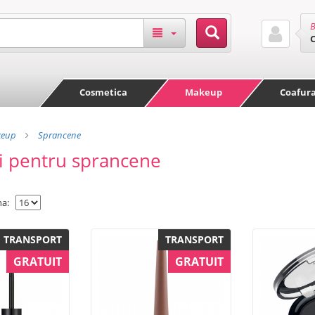
B
Cosmetica
Makeup
Coafur
eup
Sprancene
i pentru sprancene
na:
TRANSPORT
TRANSPORT
GRATUIT
GRATUIT