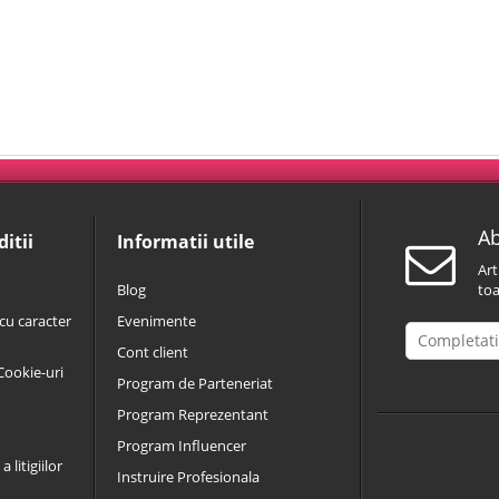
Ab
itii
Informatii utile
Art
Blog
toa
cu caracter
Evenimente
Cont client
 Cookie-uri
Program de Parteneriat
Program Reprezentant
Program Influencer
 litigiilor
Instruire Profesionala