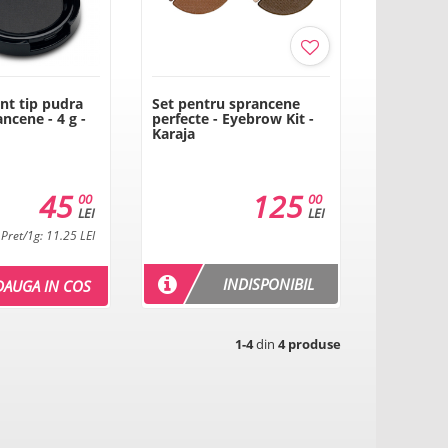
nt tip pudra
Set pentru sprancene
ncene - 4 g -
perfecte - Eyebrow Kit -
Karaja
45
125
00
00
LEI
LEI
Pret/1g: 11.25 LEI
INDISPONIBIL
DAUGA IN COS
1-4
din
4 produse