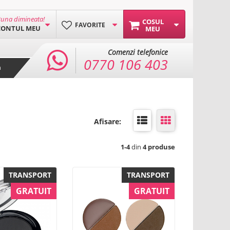
una dimineata!
COSUL
FAVORITE
CONTUL MEU
MEU
Comenzi telefonice
0770 106 403
a
Afisare:
1-4
din
4 produse
TRANSPORT
TRANSPORT
GRATUIT
GRATUIT