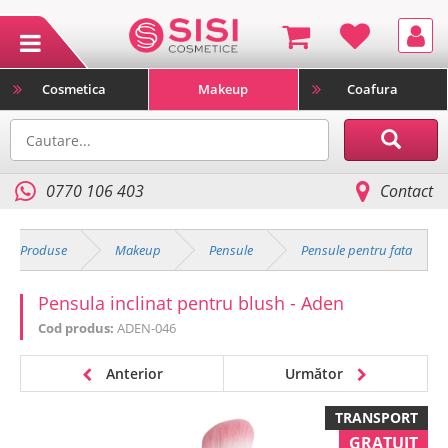
Cosmetica
Makeup
Coafura
0770 106 403
Contact
Produse
Makeup
Pensule
Pensule pentru fata
Pensula inclinat pentru blush - Aden
Cod produs:
ADEN-046
Anterior
Următor
TRANSPORT
GRATUIT