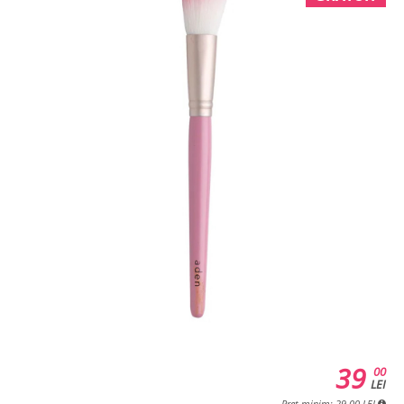
39
00
LEI
Pret minim: 29.00 LEI