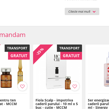
Antioxidant
Stimuleaza metabolismu
Citeste mai mult
Promoveaza reinnoirea pi
Astringent
RECOMANDAT PENTRU:
omandam
Tratamente impotriva ca
EFECTE:
Consolidarea foliculilor c
TRANSPORT
TRANSPORT
-25%
Consolidarea structurii 
Promovarea cresterii pa
GRATUIT
GRATUIT
UTILIZARE:
Produs profesional pentru scal
(radiofrecventa, mezoterapie, u
creme, masti ori geluri pentru
eficiente si vizibile.
Mod de utilizare cu mezopen, 
0,8 mm, pana la 1–1,3 mm. Sedi
un minimum de 4 sedinte. Pentr
pentru ten
Fiola Scalp - impotriva
Ser energiza
at - MCCM
caderii parului - 10 ml x 5
In cazul injectarilor, adancim
caderii paru
buc - cutie - MCCM
ml - Sinergy
iar cantitatea injectata pe punc