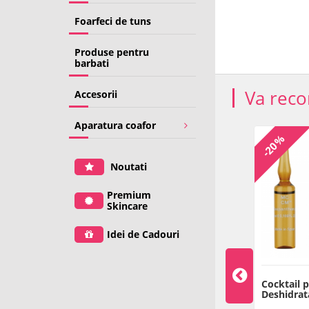
Foarfeci de tuns
Produse pentru
barbati
Va rec
Accesorii
Aparatura coafor
TRANSPORT
TRANSPORT
-20%
GRATUIT
GRATUIT
Noutati
Premium
Skincare
Idei de Cadouri
 energizant
Kit ser energizant
Cocktail 
va caderii parului
impotriva caderii parului -
Deshidrat
5 buc - Sinergy
5 buc - Sinergy