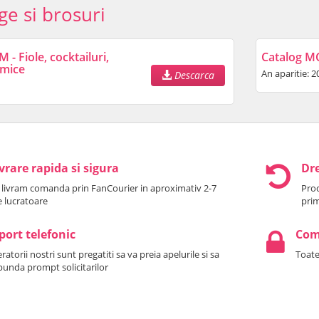
ge si brosuri
- Fiole, cocktailuri,
Catalog M
imice
An aparitie: 2
Descarca
vrare rapida si sigura
Dre
 livram comanda prin FanCourier in aproximativ 2-7
Prod
le lucratoare
prim
port telefonic
Come
atorii nostri sunt pregatiti sa va preia apelurile si sa
Toate
punda prompt solicitarilor