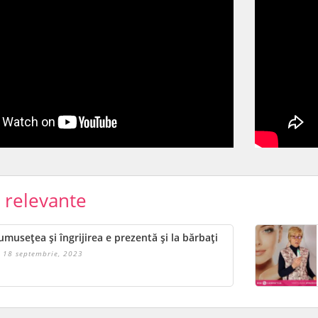
e relevante
umusețea și îngrijirea e prezentă și la bărbați
18 septembrie, 2023