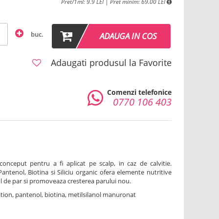
Pret/1ml: 9.9 LEI | Pret minim: 69.00 LEI
buc.
ADAUGA IN COS
Adaugati produsul la Favorite
Comenzi telefonice
0770 106 403
conceput pentru a fi aplicat pe scalp, in caz de calvitie.
antenol, Biotina si Siliciu organic ofera elemente nutritive
lul de par si promoveaza cresterea parului nou.
tion, pantenol, biotina, metilsilanol manuronat