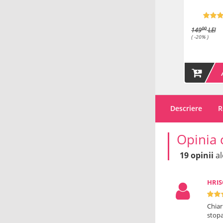
5.00 (6)
5.00 (3)
90
80
00
00
00
149
LEI
LEI
LEI
( -20% )
ADAUGA IN COS
ADAUGA IN COS
Descriere
R
Opinia 
19 opinii
al
HRI
Chiar
stopa