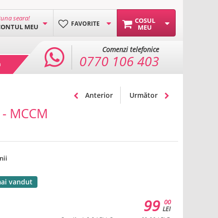
una seara!
COSUL
FAVORITE
CONTUL MEU
MEU
Comenzi telefonice
0770 106 403
a
Anterior
Următor
ml - MCCM
nii
mai vandut
99
00
LEI