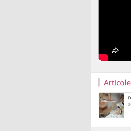
Articol
F