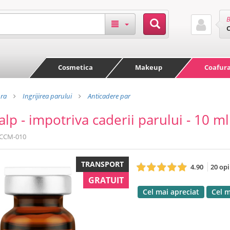
B
Cosmetica
Makeup
Coafur
ra
Ingrijirea parului
Anticadere par
calp - impotriva caderii parului - 10 
CCM-010
TRANSPORT
4.90
20 opi
GRATUIT
Cel mai apreciat
Cel 