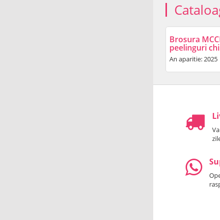
Cataloa
Brosura MCCM 
peelinguri ch
An aparitie: 2025
Li
Va
zi
Su
Oper
ras