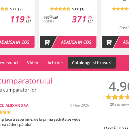
5.00 (2)
5.00 (1)
Ingrediente
: Aqua (Water)
Ethylhexyglycerin, Methylsil
119
371
20
25
00
495
LEI
LEI
LEI
( -25% )
Termen de valabilitate
: vezi
Pret/
ADAUGA IN COS
ADAUGA IN COS
AD
eview-uri
Video
Articole
Cataloage si brosuri
cumparatorului
4.9
e cumparatorilor
20 review-
SCU ALEXANDRA
07 Iun 2026
 își face treaba bine, de la prima ședință se vede
rea căderii părului
Detii sau