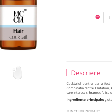
Descriere
Cocktailul pentru par a fost 
Combinatia dintre Glutation, P
care intaresc si hranesc folicu
Ingrediente principale:
gluta
FUNCTII PRINCIPALE: