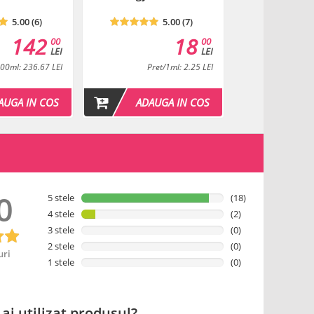
5.00 (6)
5.00 (7)
, Phenoxyethanol, Glutathione, Panthenol, Biotin,
anol Mannuronate
142
18
00
00
LEI
LEI
 pe ambalaj.
100ml: 236.67 LEI
Pret/1ml: 2.25 LEI
Pret/1
AUGA IN COS
ADAUGA IN COS
ADAU
0
5 stele
(18)
4 stele
(2)
3 stele
(0)
2 stele
(0)
uri
1 stele
(0)
 ai utilizat produsul?