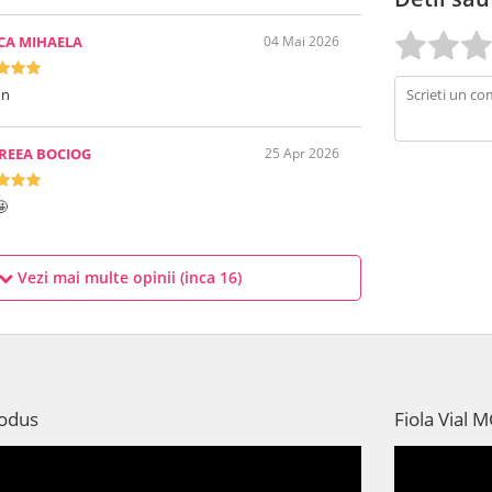
CA MIHAELA
04 Mai 2026
un
REEA BOCIOG
25 Apr 2026
🤩
Vezi mai multe opinii (inca
16
)
rodus
Fiola Vial