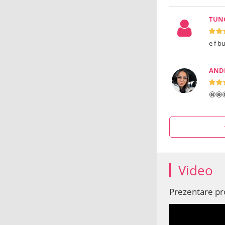
TUN
e f b
AND
🤩🤩
Video
Prezentare p