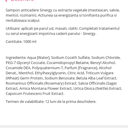
Sampon anticadere Sinergy cu extracte vegetale (mesteacan, salvie,
mentol, rozmarin). Actiunea sa energizanta si tonifianta purifica si
revitalizeaza scalpul.
Utilizare: aplicati pe parul ud, masati, clatiti. Completati tratamentul
cu serul energizant impotriva caderii parului - Sinergy.
Cantitate: 1000 ml
Ingrediente: Aqua [Water], Sodium Coceth Sulfate, Sodium Chloride,
PEG-7 Glyceryl Cocoate, Cocamidopropyl Betaine, Benzyl Alcohol,
Cocamide DEA, Polyquaternium-7, Parfum [Fragrance], Alcohol
Denat., Menthol, Ethylhexylglycerin, Citric Acid, Triticum Vulgare
(Wheat) Germ Protein, Sodium Benzoate, Betula Alba Leaf Extract,
Rosmarinus Officinalis (Rosemary) Extract, Salvia Officinalis (Sage)
Extract, Arnica Montana Flower Extract, Urtica Dioica (Nettle) Extract,
Capsicum Frutescens Fruit Extract.
Termen de valabilitate: 12 luni de la prima deschidere.