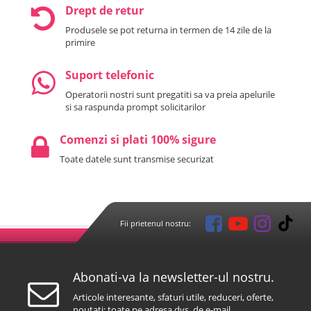
Drept de retur
Produsele se pot returna in termen de 14 zile de la
primire
Suport telefonic
Operatorii nostri sunt pregatiti sa va preia apelurile
si sa raspunda prompt solicitarilor
Comenzi si plati 100% sigure
Toate datele sunt transmise securizat
Fii prietenul nostru:
Abonati-va la newsletter-ul nostru.
Articole interesante, sfaturi utile, reduceri, oferte,
noutati; toate pe adresa dvs. de e-mail.