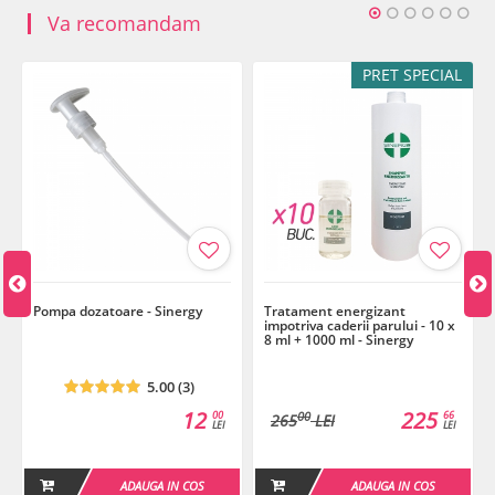
Va recomandam
PRET SPECIAL
%
Pompa dozatoare - Sinergy
Tratament energizant
impotriva caderii parului - 10 x
8 ml + 1000 ml - Sinergy
5.00 (3)
12
225
00
66
00
265
LEI
LEI
LEI
ADAUGA IN COS
ADAUGA IN COS