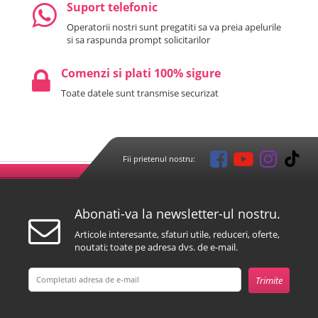
Suport telefonic
Operatorii nostri sunt pregatiti sa va preia apelurile
si sa raspunda prompt solicitarilor
Comenzi si plati 100% sigure
Toate datele sunt transmise securizat
Fii prietenul nostru:
Abonati-va la newsletter-ul nostru.
Articole interesante, sfaturi utile, reduceri, oferte,
noutati; toate pe adresa dvs. de e-mail.