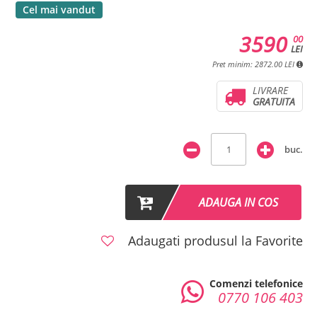
Cel mai vandut
3590
00
LEI
Pret minim: 2872.00 LEI
LIVRARE
GRATUITA
buc.
ADAUGA IN COS
Adaugati produsul la Favorite
Comenzi telefonice
0770 106 403