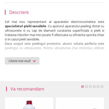
Descriere
Cel mai nou reprezentant al aparatelor electrocosmetice este
specialistul pielii sensibile
. Cu ajutorul aparatului peeling dotat cu
ultrasunete si cu cap de diamant curatarea superficiala a pielii si
tratarea ridurilor mai mici poate fi efectuata cu eficienta sporita chiar
si in cazul pielii sensibile.
Daca scopul este peelingul protector, atunci solutia perfecta este
peelingul cu ultrasunete. Pentru abraziunea mai intensiva utilizati
modulul cu cap de diamant.
Citeste mai mult
Dermabraziunea
cu cap de diamant aplica efectele simultane ale
abraziunii mecanice ale pielii si ale vacuumului de obraz pentru
indepartarea celulelor moarte de cheratina de pe suprafata pielii si
pentru revigorarea proceselor metabolice. Datorita peeling-ului se
amelioreaza capacitatea de absorbtie a pielii si creste absorbtia
substantelor active utilizate. Abraziunea pielii este influentata de
puterea vacuumului, de diametrul capului de tratament, respectiv de
Va recomandam
dimensiunea granulelor de diamant de pe acesta.
Peelingul
(exfolierea)
cu ultrasunete
curata porii intr-un mod
foarte sensibil. In timpul tratamentului contactul intre piele si aparat