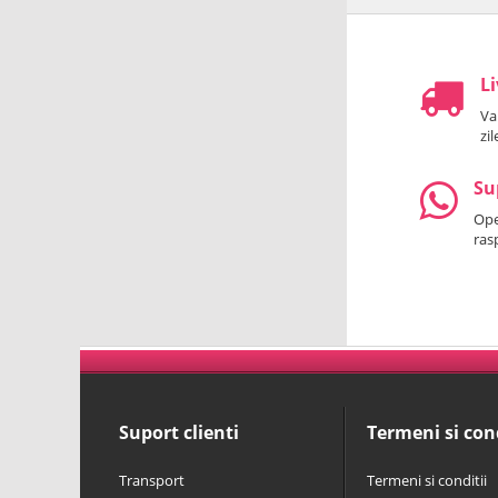
Li
Va
zi
Su
Oper
ras
Suport clienti
Termeni si cond
Transport
Termeni si conditii