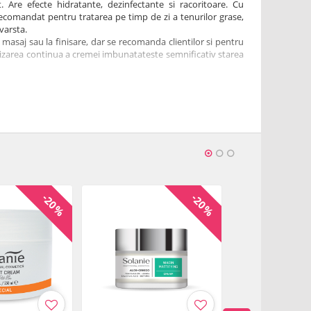
t. Are efecte hidratante, dezinfectante si racoritoare. Cu
ecomandat pentru tratarea pe timp de zi a tenurilor grase,
varsta.
 masaj sau la finisare, dar se recomanda clientilor si pentru
tilizarea continua a cremei imbunatateste semnificativ starea
 aloe, ginkgo, arnica, coada calului, vitamine E, F, biotina,
ulf coloidal, alantoina, pantenol, ulei de arbore de ceai,
l.
i 250 ml.
lycol, Cetearyl Ethylhexanoate, Cetearyl Alcohol, Glyceryl
-20%
-20%
, Propylene Glycol Dicaprylate/Dicaprate, Glycerin,
er, Sodium Cetearyl Sulfate, Aloe Barbadensis Leaf Juice,
hanol, Panthenol, Stearic Acid, Dimethicone, Polysorbate
m Lactate, Squalane, Niacinamide, Sodium PCA, Glycine,
, Allantoin, PEG-7 Hydrogenated Castor Oil, Arnica Montana
r Extract, Equisetum Arvense Extract, Tocopheryl Acetate,
 Ginkgo Biloba Leaf Extract, Sodium Hyaluronate, Melaleuca
Piperita Oil, Cymbopogon Flexuosus Herb Oil, Sulfur, Biotin,
, Disodium EDTA, BHT, Limonene, Citral, Geraniol, Citric Acid,