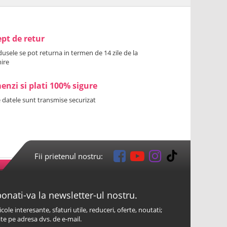
pt de retur
usele se pot returna in termen de 14 zile de la
ire
nzi si plati 100% sigure
 datele sunt transmise securizat
Fii prietenul nostru:
onati-va la newsletter-ul nostru.
icole interesante, sfaturi utile, reduceri, oferte, noutati;
te pe adresa dvs. de e-mail.