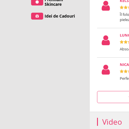
KECS
Skincare
Îl fo
Idei de Cadouri
piele
LUN
Absoa
NICA
Perfe
Video