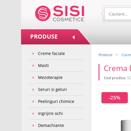
PRODUSE
Creme faciale
Produse
Cosme
Masti
Crema b
Mezoterapie
Cod produs:
S
Seruri si geluri
-25%
Peelinguri chimice
Ingrijire ochi
Demachiante