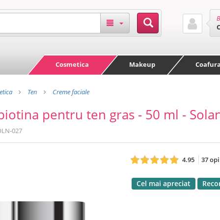
B
Cosmetica
Makeup
Coafur
tica
Ten
Creme faciale
iotina pentru ten gras - 50 ml - Sola
OLN-027
4.95
37 opi
Cel mai apreciat
Recom