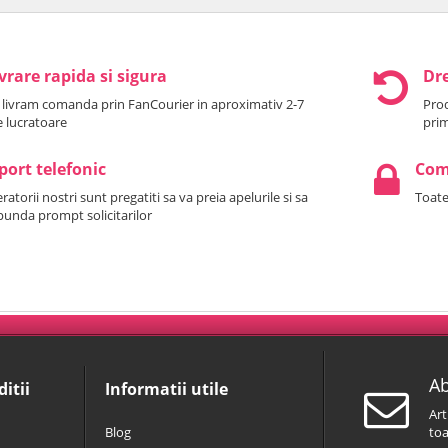
vrare rapida si sigura
Dre
 livram comanda prin FanCourier in aproximativ 2-7
Prod
le lucratoare
prim
port telefonic
Come
atorii nostri sunt pregatiti sa va preia apelurile si sa
Toate
punda prompt solicitarilor
Ab
itii
Informatii utile
Art
Blog
toa