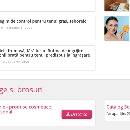
egim de control pentru tenul gras, seboreic
01 octombrie, 2025
iele frumosă, fără luciu: Rutina de îngrijire
chilibrată pentru tenul predispus la îngrășare
13 ianuarie, 2025
ge si brosuri
nie - produse cosmetice
Catalog So
rsonal
An aparitie: 2
Descarca