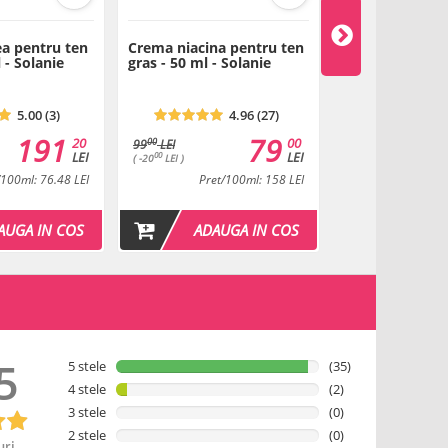
Sorbate
 de la prima deschidere a produsului.
ea pentru ten
Crema niacina pentru ten
Masca cu sulf -
 - Solanie
gras - 50 ml - Solanie
Solanie
eboreic deshidratat
5.00 (3)
4.96 (27)
191
79
20
00
00
99
LEI
Descarca
LEI
LEI
00
( -20
LEI )
/100ml: 76.48 LEI
Pret/100ml: 158 LEI
Pret/1
AUGA IN COS
ADAUGA IN COS
ADAU
as (Seboreic uleios)
Descarca
5
5 stele
(35)
as, seboreic
4 stele
(2)
Descarca
3 stele
(0)
2 stele
(0)
uri