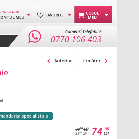
una seara!
COSUL
FAVORITE
CONTUL MEU
MEU
Comenzi telefonice
0770 106 403
a
Anterior
Următor
nie
nii
andarea specialistului
74
00
00
99
LEI
LEI
00
( -25
LEI )