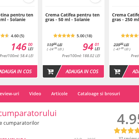
Sodium Benzoate, Potassium 
Termen de valabilitate: 12 luni
tina pentru ten
Crema Catifea pentru ten
Crema Catif
 ml - Solanie
gras - 50 ml - Solanie
gras - 250 ml
Plan de tratament
Tratament pentru Ten S
4.60 (5)
5.00 (18)
146
94
00
01
00
00
119
LEI
239
LEI
LEI
LEI
-99
-80
( -24
LEI )
( -47
LEI )
Pret/100ml: 58.4 LEI
Pret/100ml: 188.02 LEI
Pret
Plan de tratament
ADAUGA IN COS
ADAUGA IN COS
AD
Tratament pentru Ten Gr
eview-uri
Video
Articole
Cataloage si brosuri
Plan de tratament
cumparatorului
4.9
Tratament pentru Ten Gr
e cumparatorilor
37 review-