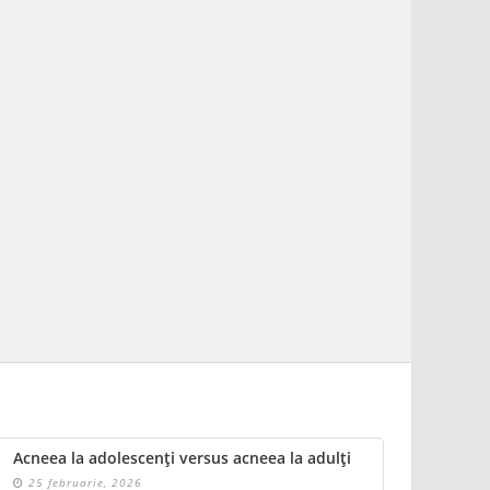
Acneea la adolescenți versus acneea la adulți
25 februarie, 2026