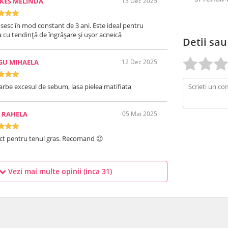
KES MELINDA
13 Dec 2025
losesc în mod constant de 3 ani. Este ideal pentru
a cu tendință de îngrășare și ușor acneică
Detii sau
GU MIHAELA
12 Dec 2025
rbe excesul de sebum, lasa pielea matifiata
 RAHELA
05 Mai 2025
ct pentru tenul gras. Recomand 😉
Vezi mai multe opinii (inca
31
)