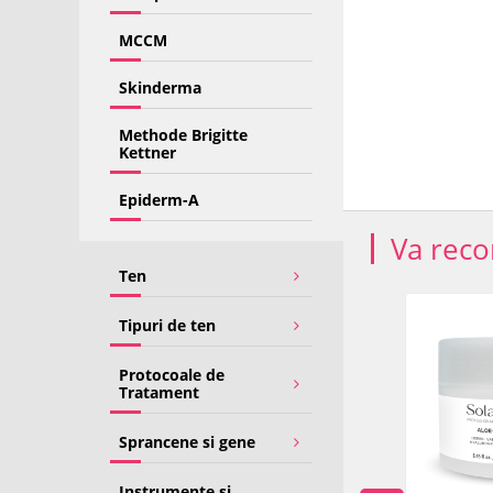
MCCM
Skinderma
Methode Brigitte
Kettner
Epiderm-A
Va rec
Ten
-25%
-22%
Tipuri de ten
Protocoale de
Tratament
Sprancene si gene
Instrumente si