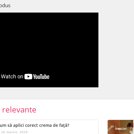
rodus
e relevante
um să aplici corect crema de față?
26 martie, 2026