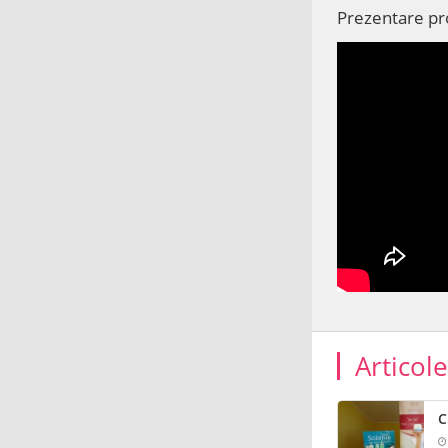
Prezentare p
Articol
C