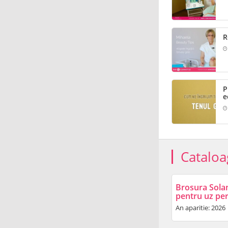
R
P
e
Cataloa
Brosura Sola
pentru uz pe
An aparitie: 2026