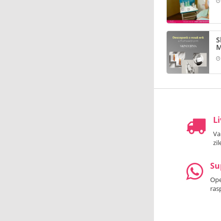
S
M
Li
Va
zi
Su
Oper
ras