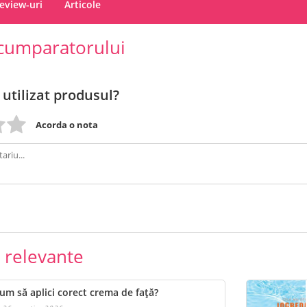
eview-uri
Articole
cumparatorului
 utilizat produsul?
Acorda o nota
e relevante
um să aplici corect crema de față?