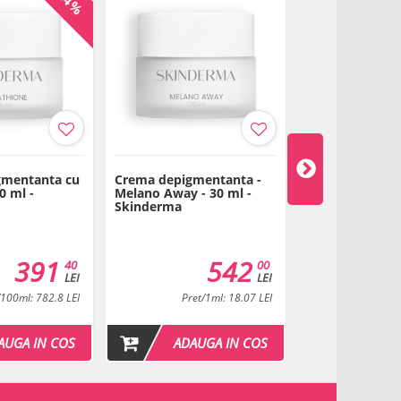
-24%
olidinyl Urea, Potassium Sorbate, Glycerin,
-30 Alkyl Acrylate Crosspolymer, Allantoin,
copherol, Beta-Sitosterol, Squalene, Hydroxyisoheyl 3-
xyl Cinnamal, Hydroxycitronellal, Citronellol, Benzyl
 ambalaj
gmentanta cu
Crema depigmentanta -
Crema intensiv
0 ml -
Melano Away - 30 ml -
- 50 ml - Skin
Skinderma
391
542
40
00
00
289
LEI
LEI
LEI
00
( -69
LEI )
/100ml: 782.8 LEI
Pret/1ml: 18.07 LEI
Pret/1
AUGA IN COS
ADAUGA IN COS
ADAU