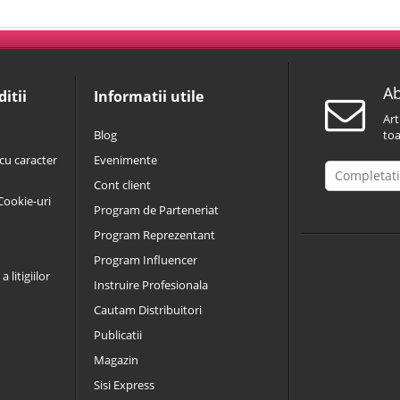
Ab
itii
Informatii utile
Art
Blog
toa
cu caracter
Evenimente
Cont client
 Cookie-uri
Program de Parteneriat
Program Reprezentant
Program Influencer
 litigiilor
Instruire Profesionala
Cautam Distribuitori
Publicatii
Magazin
Sisi Express