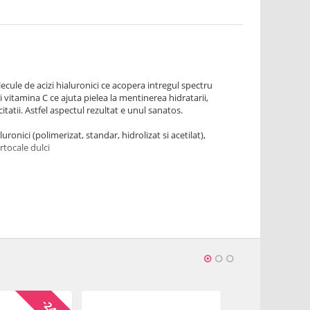
lecule de acizi hialuronici ce acopera intregul spectru
i vitamina C ce ajuta pielea la mentinerea hidratarii,
icitatii. Astfel aspectul rezultat e unul sanatos.
ialuronici (polimerizat, standar, hidrolizat si acetilat),
rtocale dulci
idratarii, conferind un aspect stralucitor, fermizat si
-20 Acid PEG-8 Ester, Caprylic/Capric Triglyceride,
Glycol, Cetearyl Alcohol, Sodium Cetearyl Sulfate,
 Ethylhexanoate, Isopropyl Myristate, Persea Gratissima,
 Phosphate, Sodium Hyaluronate Crosspolymer, Sodium
ed Hyaluronate, Hydrolyzed Sodium Hyaluronate,
, Beta-Glucan, Cellulose, Polypropanediol-4, Acmella
n, Sodium Ascorbyl Phosphate, Pentylene Glycol, Sodium