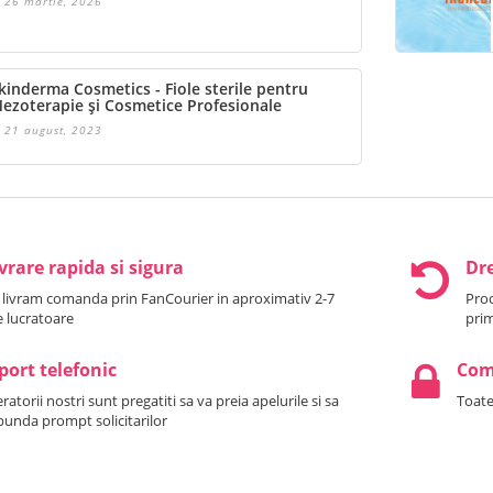
26 martie, 2026
kinderma Cosmetics - Fiole sterile pentru
ezoterapie și Cosmetice Profesionale
21 august, 2023
vrare rapida si sigura
Dre
 livram comanda prin FanCourier in aproximativ 2-7
Prod
le lucratoare
prim
port telefonic
Come
atorii nostri sunt pregatiti sa va preia apelurile si sa
Toate
punda prompt solicitarilor