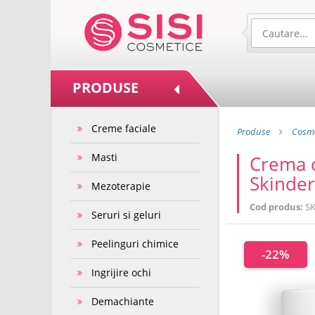
PRODUSE
Creme faciale
Produse
Cosme
Masti
Crema c
Skinde
Mezoterapie
Cod produs:
SK
Seruri si geluri
Peelinguri chimice
-22%
Ingrijire ochi
Demachiante