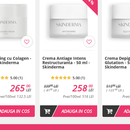
-24%
Benzoate, Phenoxyethanol, Diaz
Triethanolamine, Acrylates/C10
Ethylhexylglycerin, Parfum, To
Cyclohexene Carboxaldehyde, He
Salicylate, Geraniol
Termen de valabilitate:vezi pe
ing cu Colagen -
Crema Antiage Intens
Crema Depi
Skinderma
Restructuranta - 50 ml -
Glutation - 5
Skinderma
Skinderma
5.00 (1)
5.00 (1)
265
258
00
00
00
00
339
LEI
515
LEI
LEI
LEI
00
-60
( -81
LEI )
( -123
LEI )
ret/100ml: 132.5 LEI
Pret/100ml: 516 LEI
Pret
ADAUGA IN COS
ADAUGA IN COS
AD