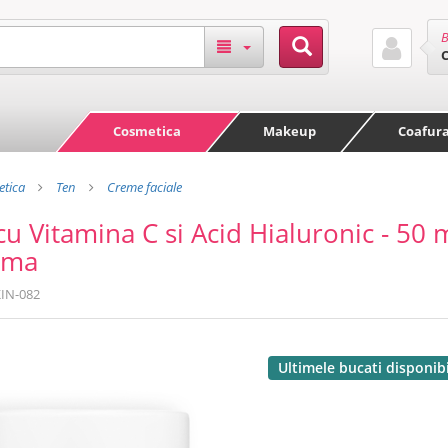
B
Cosmetica
Makeup
Coafur
tica
Ten
Creme faciale
u Vitamina C si Acid Hialuronic - 50 m
rma
IN-082
Ultimele bucati disponib