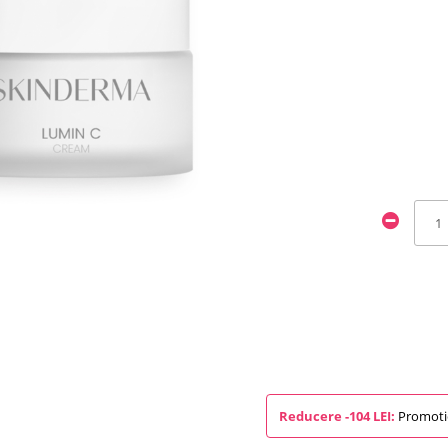
Reducere -104 LEI:
Promotie