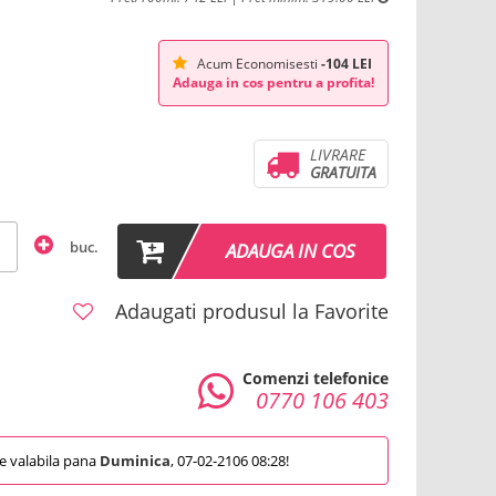
Acum Economisesti
-104 LEI
Adauga in cos pentru a profita!
LIVRARE
GRATUITA
buc.
ADAUGA IN COS
Adaugati produsul la Favorite
Comenzi telefonice
0770 106 403
 valabila pana
Duminica
, 07-02-2106 08:28!