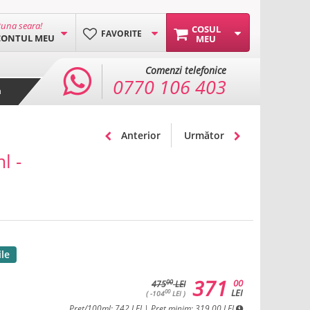
una seara!
COSUL
FAVORITE
CONTUL MEU
MEU
Comenzi telefonice
0770 106 403
a
Anterior
Următor
l -
ile
371
00
00
475
LEI
LEI
00
( -104
LEI )
Pret/100ml: 742 LEI | Pret minim: 319.00 LEI