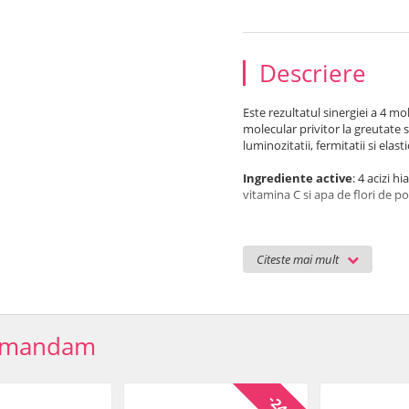
Descriere
Este rezultatul sinergiei a 4 mo
molecular privitor la greutate s
luminozitatii, fermitatii si elast
Ingrediente active
: 4 acizi h
vitamina C si apa de flori de po
Recomandat pentru mentinerea h
elastic tenului.
Citeste mai mult
Zone de aplicare: fata si gat.
Ingrediente:
Aqua (Water), C12
Cyclopentasiloxane, Propylene 
omandam
Paraffinum Liquidum, Cetearyl
Glyceryl Stearate, DEA Cetyl
Hyaluronate, Sodium Acetylat
Hydrolyzed Glycosaminoglycans
Oleracea Extract, Cyclodextri