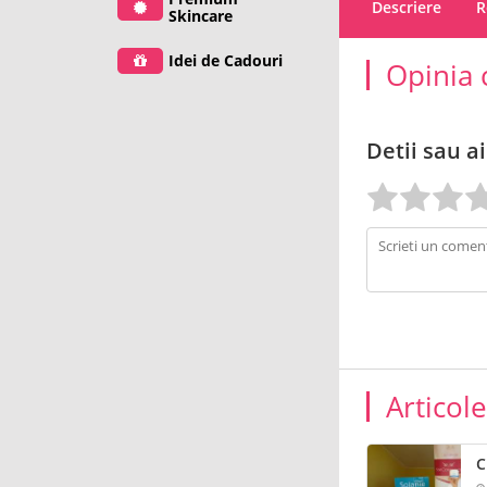
Descriere
R
Skincare
Idei de Cadouri
Opinia 
Detii sau ai
Articol
C