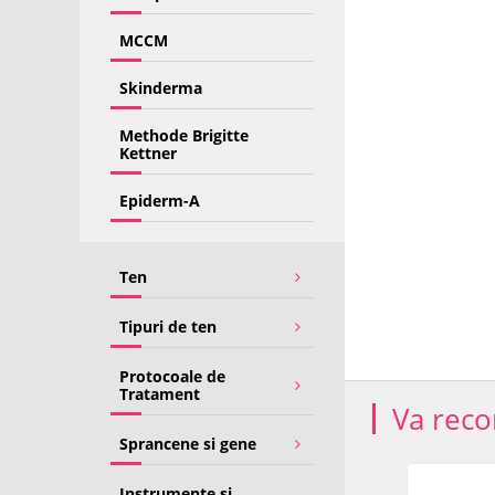
MCCM
Skinderma
Methode Brigitte
Kettner
Epiderm-A
Ten
Tipuri de ten
Protocoale de
Tratament
Va rec
Sprancene si gene
Instrumente si