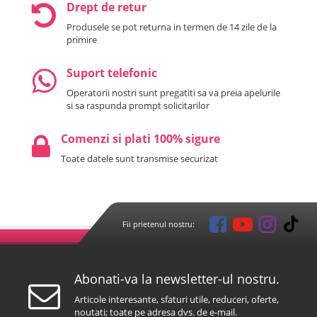
Drept de retur
Produsele se pot returna in termen de 14 zile de la
primire
Suport telefonic
Operatorii nostri sunt pregatiti sa va preia apelurile
si sa raspunda prompt solicitarilor
Comenzi si plati 100% sigure
Toate datele sunt transmise securizat
Fii prietenul nostru:
Abonati-va la newsletter-ul nostru.
Articole interesante, sfaturi utile, reduceri, oferte,
noutati; toate pe adresa dvs. de e-mail.