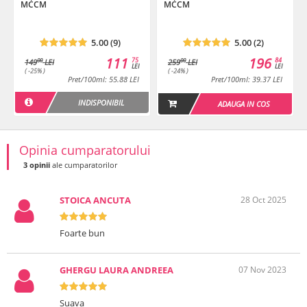
MCCM
MCCM
Sativus, Tocopheryl Acetate, Panthenol, Beta-Carotene, Ethylhexyl
Methoxycinnamate, Potassium Sorbate, Ethylhexylglycerin,
Helianthus Annuus Seed Oil, Allantoin, BHT
5.00 (9)
5.00 (2)
111
196
Termen de valabilitate
: 12 luni de la prima deschidere a
75
84
00
00
149
LEI
259
LEI
LEI
LEI
( -25% )
( -24% )
produsului.
Pret/100ml: 55.88 LEI
Pret/100ml: 39.37 LEI
INDISPONIBIL
ADAUGA IN COS
Opinia cumparatorului
3 opinii
ale cumparatorilor
STOICA ANCUTA
28 Oct 2025
Foarte bun
GHERGU LAURA ANDREEA
07 Nov 2023
Suava