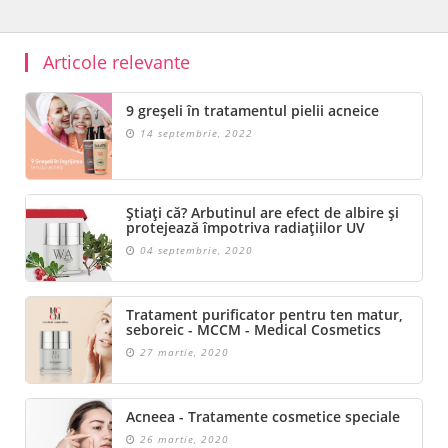
Articole relevante
9 greșeli în tratamentul pielii acneice
14 septembrie, 2022
Știați că? Arbutinul are efect de albire și
protejează împotriva radiațiilor UV
04 septembrie, 2020
Tratament purificator pentru ten matur,
seboreic - MCCM - Medical Cosmetics
27 martie, 2020
Acneea - Tratamente cosmetice speciale
26 martie, 2020