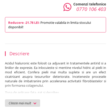
Comenzi telefonice
0770 106 403
Reducere -21.78 LEI:
Promotie valabila in limita stocului
disponibil!
Descriere
Acidul hialuronic este folosit ca adjuvant in tratamentele antirid si a
liniilor de expresie. Ea inlocuieste si mentine nivelul hidric al pielii in
mod eficient. Confera pielii mai multa suplete si are un efect
cicatrizant asupra tesururilor deteriorate. Inceteneste procesele
naturale de imbatranire prin accelerarea activitatii fibroblastelor si
prin formarea colagenului.
Zona de aplicare: fata, gat si decolteu.
Recomandat pentru toate tipurile de piele, si pentru tratamente
Citeste mai mult
antirid.