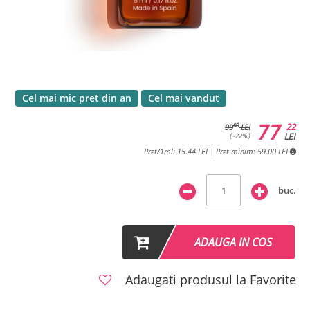
Cel mai mic pret din an
Cel mai vandut
77
22
00
99
LEI
LEI
( -22% )
Pret/1ml: 15.44 LEI | Pret minim: 59.00 LEI
buc.
ADAUGA IN COS
Adaugati produsul la Favorite