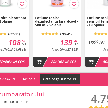
onica hidratanta
Lotiune tonica
Lotiune toni
 Solanie
dezinfectanta fara alcool -
sensibil Sen
500 ml - Solanie
- Dr Spiller
4.97 (71)
4.98 (41)
108
139
42
00
00
155
LEI
LEI
LEI
ret/100ml: 21.68 LEI
Pret/100ml: 27.8 LEI
Pre
ADAUGA IN COS
ADAUGA IN COS
AD
eview-uri
Articole
Cataloage si brosuri
cumparatorului
4.7
 cumparatorilor