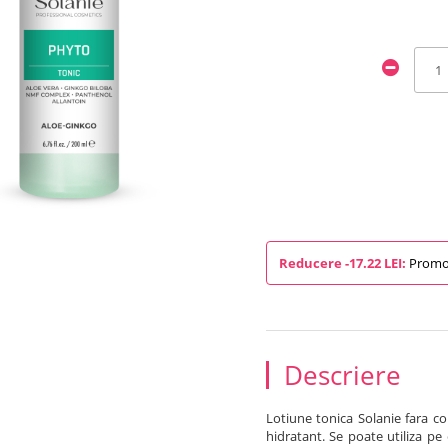
Reducere -17.22 LEI:
Promoti
Descriere
Lotiune tonica Solanie fara con
hidratant. Se poate utiliza pe o