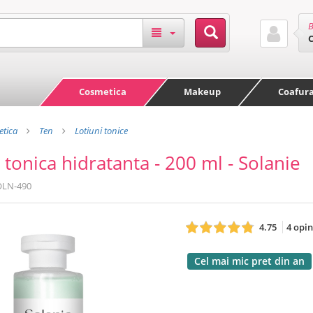
B
Cosmetica
Makeup
Coafur
tica
Ten
Lotiuni tonice
 tonica hidratanta - 200 ml - Solanie
OLN-490
4.75
4 opin
Cel mai mic pret din an