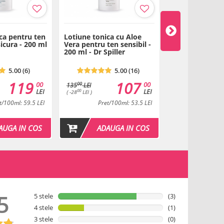
ca pentru ten
Lotiune tonica cu Aloe
Lotiune tonica 
sicura - 200 ml
Vera pentru ten sensibil -
de castravete -
200 ml - Dr Spiller
Spiller
5.00 (6)
5.00 (16)
119
107
00
00
00
135
LEI
LEI
LEI
00
( -28
LEI )
t/100ml: 59.5 LEI
Pret/100ml: 53.5 LEI
Pret/1
AUGA IN COS
ADAUGA IN COS
ADAU
5
5 stele
(3)
4 stele
(1)
3 stele
(0)