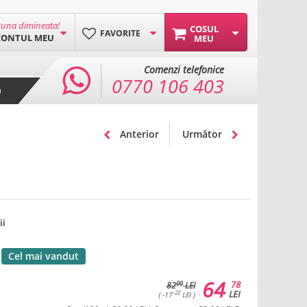
una dimineata!
COSUL
FAVORITE
CONTUL MEU
MEU
Comenzi telefonice
0770 106 403
a
Anterior
Următor
ii
Cel mai vandut
64
78
00
82
LEI
LEI
-22
( -17
LEI )