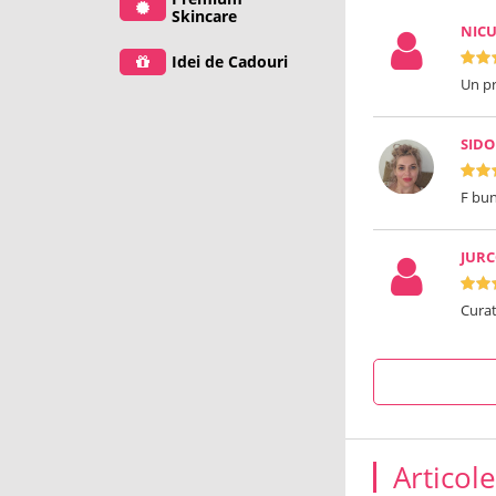
Skincare
NICU
Idei de Cadouri
Un p
SIDO
F bu
JURC
Curat
Articol