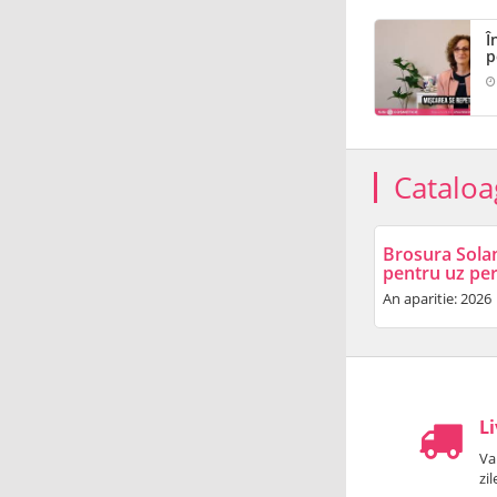
Î
p
Cataloa
Brosura Sola
pentru uz pe
An aparitie: 2026
Li
Va
zi