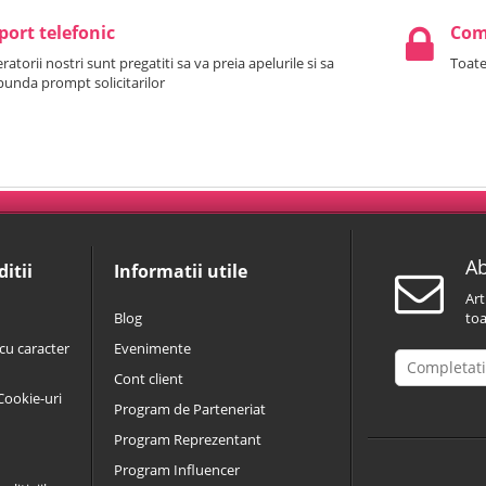
port telefonic
Come
atorii nostri sunt pregatiti sa va preia apelurile si sa
Toate
punda prompt solicitarilor
Ab
itii
Informatii utile
Art
Blog
toa
cu caracter
Evenimente
Cont client
 Cookie-uri
Program de Parteneriat
Program Reprezentant
Program Influencer