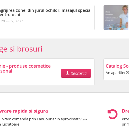
ngrijirea zonei din jurul ochilor: masajul special
entru ochi
29 iulie, 2025
ge si brosuri
nie - produse cosmetice
Catalog So
rsonal
An aparitie: 2
Descarca
vrare rapida si sigura
Dre
 livram comanda prin FanCourier in aproximativ 2-7
Prod
le lucratoare
prim