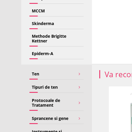
MCCM
Skinderma
Methode Brigitte
Kettner
Epiderm-A
Va rec
Ten
Tipuri de ten
PRET SPECIAL
Protocoale de
Tratament
Sprancene si gene
Instrumente si