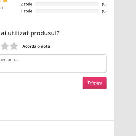
2 stele
(0)
ri
1 stele
(0)
 ai utilizat produsul?
Acorda o nota