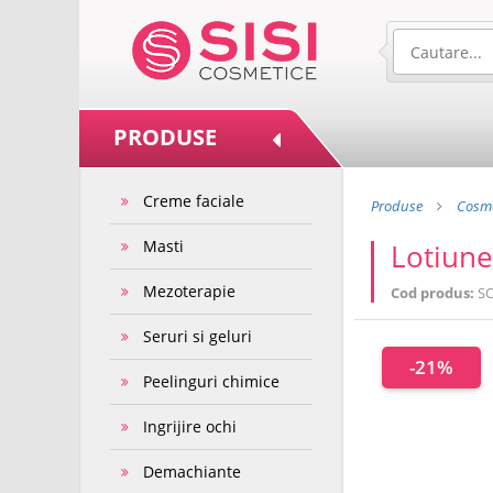
PRODUSE
Creme faciale
Produse
Cosme
Masti
Lotiune
Mezoterapie
Cod produs:
S
Seruri si geluri
-21%
Peelinguri chimice
Ingrijire ochi
Demachiante