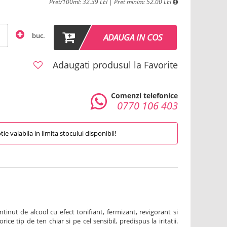
Pret/100ml: 32.39 LEI | Pret minim: 52.00 LEI
buc.
ADAUGA IN COS
Adaugati produsul la Favorite
Comenzi telefonice
0770 106 403
e valabila in limita stocului disponibil!
tinut de alcool cu efect tonifiant, fermizant, revigorant si
rice tip de ten chiar si pe cel sensibil, predispus la iritatii.