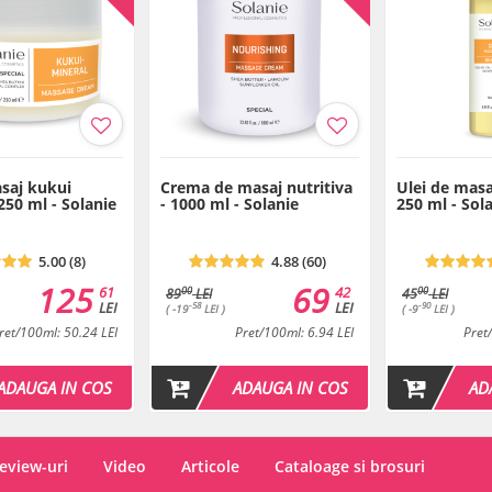
EFECTE IMEDIATE:
antiinflamator
hidratare intensa/turge
intareste tesutul pielii
revitalizeaza
efect anti-oxidant
sporeste protectia pielii
saj kukui
Crema de masaj nutritiva
Ulei de masa
Utilizare in salon:
Pulverizati 
250 ml - Solanie
- 1000 ml - Solanie
250 ml - Sol
tratamentul. Ideal, de asemen
indepartare a parului.
5.00 (8)
4.88 (60)
Ingrediente
: Aqua (Water), T
125
69
(Peppermint) Leaf Water, Glyc
61
42
00
00
89
LEI
45
LEI
LEI
LEI
Hyaluronate, Portulaca Olerace
-58
-90
( -19
LEI )
( -9
LEI )
Thermophillus Ferment, Allant
ret/100ml: 50.24 LEI
Pret/100ml: 6.94 LEI
Pret
Gluconate, Ascorbyl Palmitate,
Propamidobenzoic Acid, Sodiu
ADAUGA IN COS
ADAUGA IN COS
AD
Sodium Benzoate, Phenoxyet
Termen de valabilitate
: 6 l
eview-uri
Video
Articole
Cataloage si brosuri