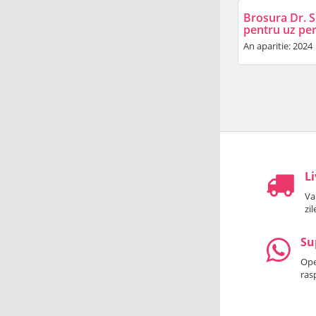
Brosura Dr. S
pentru uz pe
An aparitie: 2024
Li
Va
zi
Su
Oper
ras