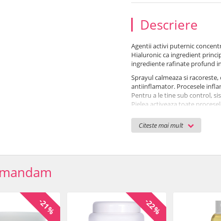
Descriere
Agentii activi puternic concent
Hialuronic ca ingredient princi
ingrediente rafinate profund in 
Sprayul calmeaza si racoreste, 
antiinflamator. Procesele infla
Pentru a le tine sub control, si
Pielea activeaza toate procesel
Regenerant cu Acid Hialuronic -
din exterior.
Citeste mai mult
Ingrediente principale
: extr
paie italiana, Mineral-4-Comple
pantenol
omandam
REZULTATE IMEDIATE:
relaxeaza si calmeaza pi
sporeste capacitatea de 
-21%
-22%
celulelor
revitalizeaza si reimpro
impiedica eficient imbat