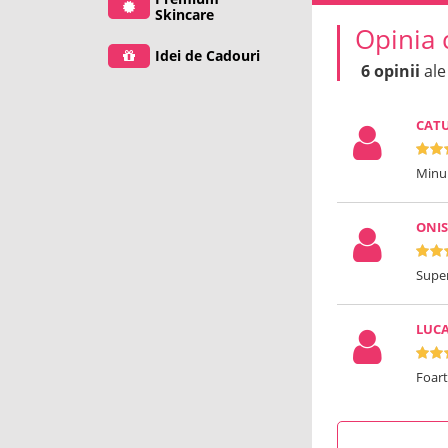
Skincare
Opinia 
Idei de Cadouri
6 opinii
ale
CAT
Minu
ONISI
Supe
LUCA
Foart