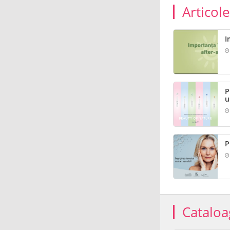
Articol
I
P
u
P
Cataloa