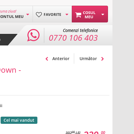
una ziua!
COSUL
FAVORITE
CONTUL MEU
MEU
Comenzi telefonice
0770 106 403
a
Anterior
Următor
Down -
ii
Cel mai vandut
00
00
302
LEI