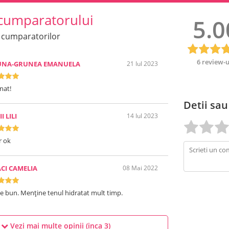
cumparatorului
5.0
 cumparatorilor
6 review-u
UNA-GRUNEA EMANUELA
21 Iul 2023
nat!
Detii sau
I LILI
14 Iul 2023
r ok
CI CAMELIA
08 Mai 2022
e bun. Menține tenul hidratat mult timp.
Vezi mai multe opinii (inca
3
)