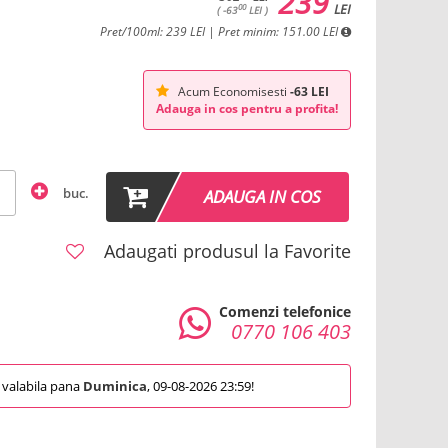
239
LEI
00
( -63
LEI )
Pret/100ml: 239 LEI | Pret minim: 151.00 LEI
Acum Economisesti
-63 LEI
Adauga in cos pentru a profita!
buc.
ADAUGA IN COS
Adaugati produsul la Favorite
Comenzi telefonice
0770 106 403
valabila pana
Duminica
, 09-08-2026 23:59!