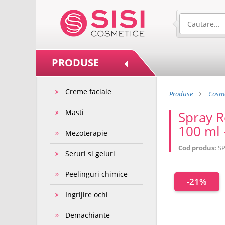
PRODUSE
Creme faciale
Produse
Cosme
Masti
Spray R
100 ml -
Mezoterapie
Cod produs:
SP
Seruri si geluri
Peelinguri chimice
-21%
Ingrijire ochi
Demachiante