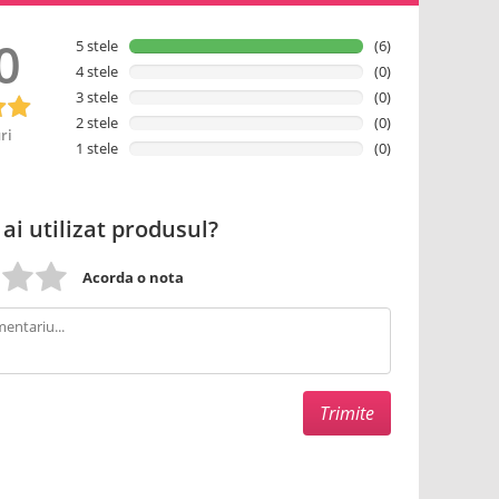
0
5 stele
(6)
4 stele
(0)
3 stele
(0)
2 stele
(0)
ri
1 stele
(0)
 ai utilizat produsul?
Acorda o nota