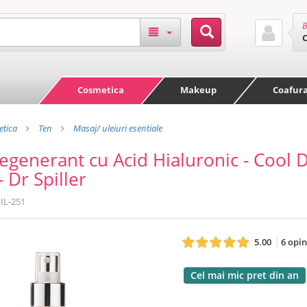
B
Cosmetica
Makeup
Coafur
tica
Ten
Masaj/ uleiuri esentiale
egenerant cu Acid Hialuronic - Cool 
 Dr Spiller
IL-251
5.00
6 opin
Cel mai mic pret din an