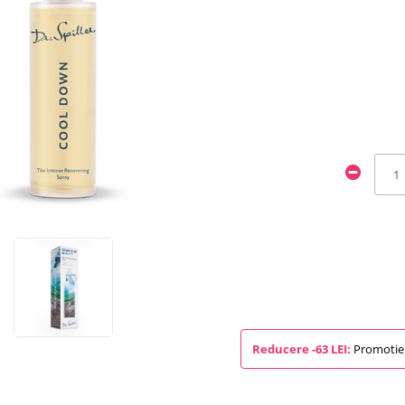
Reducere -63 LEI:
Promotie 