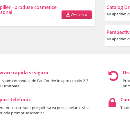
piller - produse cosmetice
Catalog Dr.
rsonal
An aparitie: 2
Descarca
Perspectiv
An aparitie: 2
vrare rapida si sigura
Dre
 livram comanda prin FanCourier in aproximativ 2-7
Prod
le lucratoare
prim
port telefonic
Come
atorii nostri sunt pregatiti sa va preia apelurile si sa
Toate
punda prompt solicitarilor