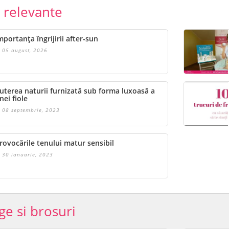
e relevante
mportanța îngrijirii after-sun
05 august, 2026
uterea naturii furnizată sub forma luxoasă a
nei fiole
08 septembrie, 2023
rovocările tenului matur sensibil
30 ianuarie, 2023
ge si brosuri