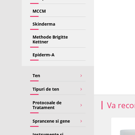
MCCM
Skinderma
Methode Brigitte
Kettner
Epiderm-A
Ten
Tipuri de ten
Protocoale de
Va rec
Tratament
Sprancene si gene
-20%
Instrumente si