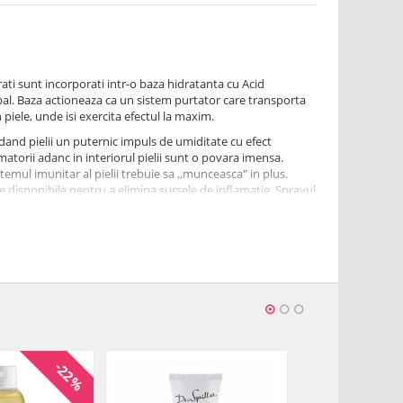
rati sunt incorporati intr-o baza hidratanta cu Acid
pal. Baza actioneaza ca un sistem purtator care transporta
piele, unde isi exercita efectul la maxim.
dand pielii un puternic impuls de umiditate cu efect
matorii adanc in interiorul pielii sunt o povara imensa.
stemul imunitar al pielii trebuie sa ,,munceasca" in plus.
e disponibile pentru a elimina sursele de inflamatie. Sprayul
 Cool Down este cel mai bun suport pe care il puteti oferi
act de crin, extract de Thermophilus, extract de floare de
x, acid hialuronic cu greutatea moleculara mica, alantoina,
elea
mentinere a nivelului optim de umiditate la nivelul
-22%
spateaza
ranirea prematura a pielii cauzata de inflamatie