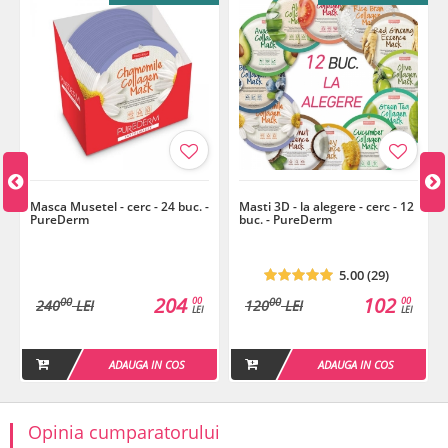
%
Termen de valabilitate:
vezi pe ambalaj.
Masca Musetel - cerc - 24 buc. -
Masti 3D - la alegere - cerc - 12
PureDerm
buc. - PureDerm
5.00 (29)
204
102
00
00
00
00
240
LEI
120
LEI
LEI
LEI
ADAUGA IN COS
ADAUGA IN COS
Opinia cumparatorului