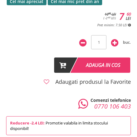
Cel mai apreciat
Cel mai mic pret din an
7
60
00
10
LEI
LEI
-40
( -2
LEI )
Pret minim: 7.50 LEI
buc.
ADAUGA IN COS
Adaugati produsul la Favorite
Comenzi telefonice
0770 106 403
Reducere -2.4 LEI:
Promotie valabila in limita stocului
disponibil!