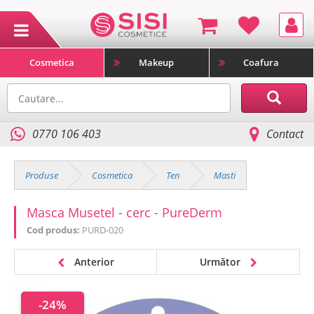
Cosmetica
Makeup
Coafura
0770 106 403
Contact
Produse
Cosmetica
Ten
Masti
Masca Musetel - cerc - PureDerm
Cod produs:
PURD-020
Anterior
Următor
-24%