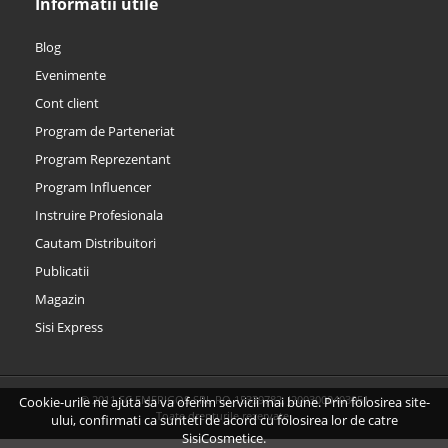
Informatii utile
Blog
Evenimente
Cont client
Program de Parteneriat
Program Reprezentant
Program Influencer
Instruire Profesionala
Cautam Distribuitori
Publicatii
Magazin
Sisi Express
© 2011 SC EMERIGOS SRL RO 15339782, J2003000403051
Cookie-urile ne ajuta sa va oferim servicii mai bune. Prin folosirea site-
Toate drepturile rezervate.
ului, confirmati ca sunteti de acord cu folosirea lor de catre
SisiCosmetice.