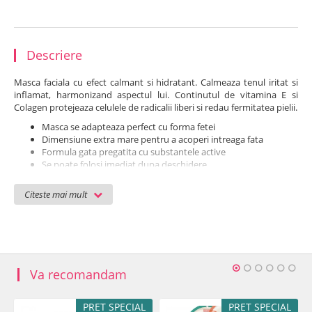
Descriere
Masca faciala cu efect calmant si hidratant. Calmeaza tenul iritat si
inflamat, harmonizand aspectul lui. Continutul de vitamina E si
Colagen protejeaza celulele de radicalii liberi si redau fermitatea pielii.
Masca se adapteaza perfect cu forma fetei
Dimensiune extra mare pentru a acoperi intreaga fata
Formula gata pregatita cu substantele active
Se poate folosi imediat dupa deschidere
Ingrediente
: Water, Glycerin, PEG/PPG-17/6 Copolymer,
Citeste mai mult
Hydrolyzed Collagen, Camomilla Recutita (Matricaria) Flower
Extract, Illicium Verum (Anise) Fruit Extract, Camellia Sinensis
Leaf Extract, Hamamelis Virginiana (Witch Hazel) Water, Natto
Gum, PEG-14M, Hydroxyethylcellulose, Panthenol, Xanthan
Gum, Disodium EDTA, Allantoin, Erythriol, Dipotassium
Glycyrrhizate, PEG-60 Hydrogenated Castor Oil, Tocopheryl
Va recomandam
Acetate, Hydroxyacetophenone, 1,2-Hexanediol, Fragrance
(Parfum)
PRET SPECIAL
PRET SPECIAL