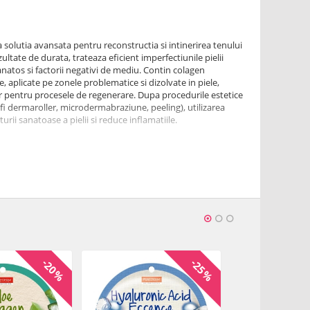
a solutia avansata pentru reconstructia si intinerirea tenului
ltate de durata, trateaza eficient imperfectiunile pielii
anatos si factorii negativi de mediu. Contin colagen
re, aplicate pe zonele problematice si dizolvate in piele,
 pentru procesele de regenerare. Dupa procedurile estetice
fi dermaroller, microdermabraziune, peeling), utilizarea
turii sanatoase a pielii si reduce inflamatiile.
 absorbtie usoara
l hidrolizat, o proteina cu lant lung de aminoacizi, se
, fiind responsabila pentru fermitatea acesteia si pentru
unctiv. In forma sa hidrolizata, colagenul se dizolva usor in
ant eficient pentru orice terapie care vizeaza rejuvenarea
ratare optima
citatii sale remarcabile de a retine apa, asigura o cantitate
aga durata a tratamentului pentru a permite plasturilor sa
imp, acidul hialuronic contribuie eficient la reducerea rosetii
-20%
-25%
pielii.
e zone mici