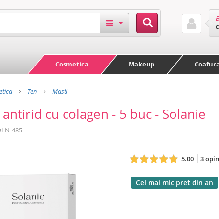
B
Cosmetica
Makeup
Coafur
tica
Ten
Masti
 antirid cu colagen - 5 buc - Solanie
OLN-485
5.00
3 opin
Cel mai mic pret din an