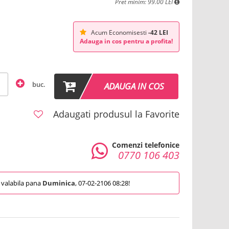
Pret minim: 99.00 LEI
Acum Economisesti
-42 LEI
Adauga in cos pentru a profita!
buc.
ADAUGA IN COS
Adaugati produsul la Favorite
Comenzi telefonice
0770 106 403
valabila pana
Duminica
, 07-02-2106 08:28!