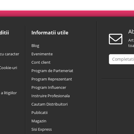
Ab
itii
Informatii utile
Art
Blog
toa
cu caracter
Evenimente
Cont client
 Cookie-uri
Program de Parteneriat
Program Reprezentant
Program Influencer
 litigiilor
Instruire Profesionala
Cautam Distribuitori
Publicatii
Magazin
Sisi Express