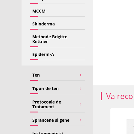
MCCM
Skinderma
Methode Brigitte
Kettner
Epiderm-A
Ten
Tipuri de ten
Va rec
Protocoale de
Tratament
-19%
Sprancene si gene
Instrumente si