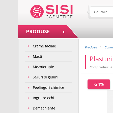
PRODUSE
Creme faciale
Produse
Cosme
Masti
Plasturi
Mezoterapie
Cod produs:
S
Seruri si geluri
-24%
Peelinguri chimice
Ingrijire ochi
Demachiante