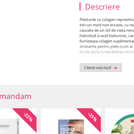
Descriere
Plasturile cu colagen reprezint
intr-un mod non-invaziv, cu rezu
cauzate de un stil de viata nes
hidrolizat si acid hialuronic, ca
furnizeaza colagen suplimentar
stresante pentru piele (cum ar 
locala ajuta la restabilirea struc
Colagen hidrolizat pentru o
Principalul ingredient, colagenu
Citeste mai mult
gaseste in mod natural in piele
formarea fibrelor de tesut conj
piele, devenind astfel un adjuv
pielii.
omandam
Acid hialuronic pentru hid
Acidul hialuronic, datorita capa
adecvata de hidratare pe intre
se dizolve in piele. In acelasi t
-22%
-23%
si a inflamatiilor de la suprafata 
Recomandat pentru:
deshidratare extrema p