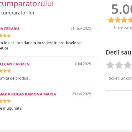
cumparatorului
5.0
 cumparatorilor
3 review-u
IA FERARU
01 Nov 2025
m folosit inca,dar am incredere in produsele sisi
etice
Detii sau
ELECAN CARMEN
10 Iul 2025
mită de produs .
MADA ROCAS RAMONA MARIA
29 Iun 2025
te mulțumită