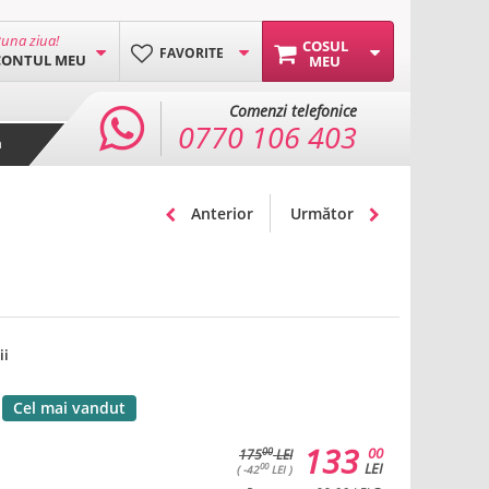
una ziua!
COSUL
FAVORITE
CONTUL MEU
MEU
Comenzi telefonice
0770 106 403
a
Anterior
Următor
ii
Cel mai vandut
133
00
00
175
LEI
LEI
00
( -42
LEI )