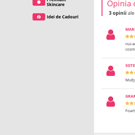
Opinia 
Skincare
3 opinii
ale
Idei de Cadouri
MAR
nui-a
cosm
SOT
Mulțu
GRA
Foar