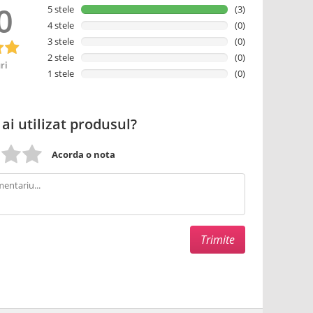
0
5 stele
(3)
4 stele
(0)
3 stele
(0)
2 stele
(0)
ri
1 stele
(0)
 ai utilizat produsul?
Acorda o nota