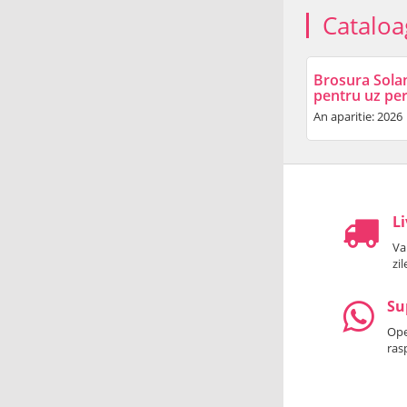
Cataloa
Brosura Sola
pentru uz pe
An aparitie: 2026
Li
Va
zi
Su
Oper
ras