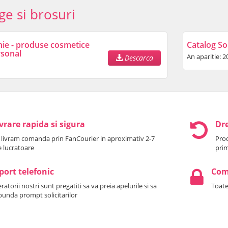
ge si brosuri
nie - produse cosmetice
Catalog So
rsonal
An aparitie: 2
Descarca
vrare rapida si sigura
Dre
 livram comanda prin FanCourier in aproximativ 2-7
Prod
le lucratoare
prim
port telefonic
Come
atorii nostri sunt pregatiti sa va preia apelurile si sa
Toate
punda prompt solicitarilor