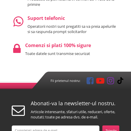
primire
Suport telefonic
Operatorii nostri sunt pregatiti sa va preia apelurile
si sa raspunda prompt solicitarilor
Comenzi si plati 100% sigure
Toate datele sunt transmise securizat
Fii prietenul nostru:
Abonati-va la newsletter-ul nostru.
Articole interesante, sfaturi utile, reduceri, oferte,
noutati; toate pe adresa dvs. de e-mail.