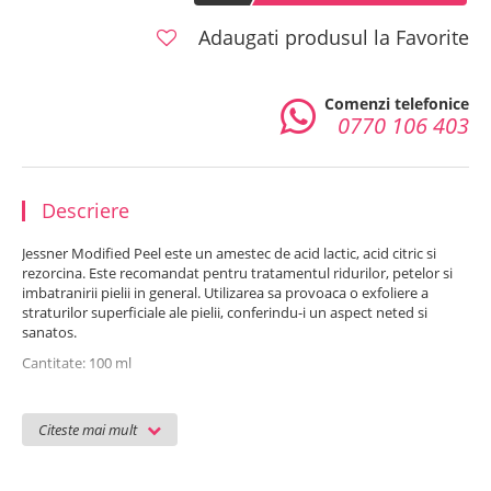
Adaugati produsul la Favorite
Comenzi telefonice
0770 106 403
Descriere
Jessner Modified Peel este un amestec de acid lactic, acid citric si
rezorcina. Este recomandat pentru tratamentul ridurilor, petelor si
imbatranirii pielii in general. Utilizarea sa provoaca o exfoliere a
straturilor superficiale ale pielii, conferindu-i un aspect neted si
sanatos.
Cantitate: 100 ml
INGREDIENTE PRINCIPALE:
Acid lactic
Citeste mai mult
Acid citric
Rezorcina